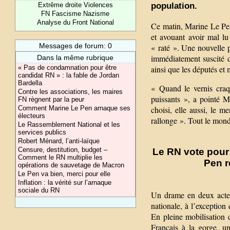
population.
Extrême droite Violences
FN Fascisme Nazisme
Analyse du Front National
Ce matin, Marine Le Pen
et avouant avoir mal lu 
Messages de forum: 0
« raté ». Une nouvelle p
immédiatement suscité d
Dans la même rubrique
ainsi que les députés et 
« Pas de condamnation pour être
candidat RN » : la fable de Jordan
Bardella
« Quand le vernis craq
Contre les associations, les maires
puissants », a pointé 
FN règnent par la peur
choisi, elle aussi, le 
Comment Marine Le Pen arnaque ses
électeurs
rallonge ». Tout le mond
Le Rassemblement National et les
services publics
Robert Ménard, l’anti-laïque
Censure, destitution, budget –
Le RN vote pour
Comment le RN multiplie les
Pen r
opérations de sauvetage de Macron
Le Pen va bien, merci pour elle
Inflation : la vérité sur l’arnaque
sociale du RN
Un drame en deux actes
nationale, à l’exceptio
En pleine mobilisation d
Français à la gorge, u