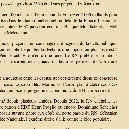
e possède (environ 25%) en dettes perpétuelles à taux nul.
loquer 400 milliards d’euros pour la France et 2.000 milliards pour
rise dans le champ intellectuel au-delà de la France Insoumise.
mentaires de 30 pays ont écrit à la Banque Mondiale et au FMI
n Luc Mélenchon.
lique et préparer un réaménagement négocié de la dette publique.
 rétablir l’équilibre budgétaire, une imposition plus juste est à
Pen le sait. Elle n’en a que faire. Le RN préfère les solutions
. Il ne s’aventurera jamais sur des voies permettant d’offrir une
e amoureuse entre les capitalistes et l’extrême droite se concrétise
mmense responsabilité. Marine Le Pen se plaît à étaler ses idées
outer combien le programme économique du RN leur servirait.
hé depuis plusieurs années. Depuis 2022, le RN enchaîne les
, l’ex patron d’EDF Henri Proglio ou encore Dominique Schelcher
posait sur une photo aux côtés du porte parole du RN, Sébastien
 Nationale, l’extrême droite s’allie contre le bloc populaire.