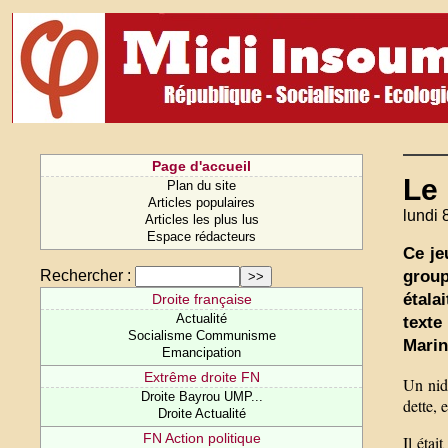
Page d'accueil
Le
Plan du site
Articles populaires
lundi 
Articles les plus lus
Espace rédacteurs
Ce je
group
Rechercher :
étala
Droite française
Actualité
texte
Socialisme Communisme
Marin
Emancipation
Extrême droite FN
Un nid
Droite Bayrou UMP...
dette, 
Droite Actualité
FN Action politique
Il étai