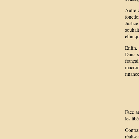
Autre 
fonctio
Justic
souhait
ethniqu
Enfin, 
Dans s
frança
macroni
finance
Face au
les lib
Contra
réalise