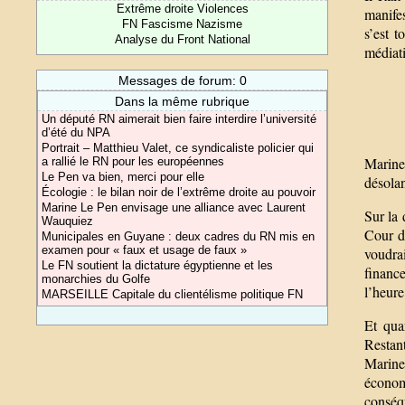
Extrême droite Violences
manifes
FN Fascisme Nazisme
s’est 
Analyse du Front National
médiati
Messages de forum: 0
Dans la même rubrique
Un député RN aimerait bien faire interdire l’université
d’été du NPA
Portrait – Matthieu Valet, ce syndicaliste policier qui
Marine
a rallié le RN pour les européennes
Le Pen va bien, merci pour elle
désolan
Écologie : le bilan noir de l’extrême droite au pouvoir
Marine Le Pen envisage une alliance avec Laurent
Sur la 
Wauquiez
Cour d
Municipales en Guyane : deux cadres du RN mis en
examen pour « faux et usage de faux »
voudra
Le FN soutient la dictature égyptienne et les
finance
monarchies du Golfe
l’heure
MARSEILLE Capitale du clientélisme politique FN
Et qua
Restant
Marine
économ
conséq