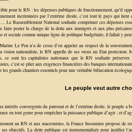
cible pour le RN : les dépenses publiques de fonctionnement, qu’il opp
nnement incriminées par l’extrême droite, c’est tout le pays qui tient 
e…. Le Rassemblement National souhaite comprimer ces dépenses essent
e faire porter la charge de la dette aux immigrés et aux plus précaires
e et sociale comme unique ligne de politique budgétaire, il fallait y pens
Marine Le Pen n’a de cesse d’en appeler au respect de la souveraineté 
a vision nationaliste, le RN appelle de ses vœux un Etat protecteur. M
is, ce sont les capitalistes nationaux que le RN souhaite préserver
stes, c’est se plier aux exigences financières des banques internationale
r les grands chantiers essentiels pour une véritable bifurcation écologiqu
Le peuple veut autre cho
x intérêts convergents du patronat et de l’extrême droite, le peuple a b
éraux en tout genre pour empêcher la puissance publique d’agir ; et d’agi
irement au RN et aux macronistes, la France Insoumise propose de re
r ses objectifs. La dette publique est instrumentalisée pour justifier l’