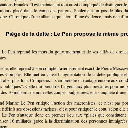
tations brutales. Il est maintenant tout aussi compliqué de distinguer 
toujours placé dans le camp des patrons. Seulement un pas de plus dans
que. Chronique d’une alliance qui a tout d’une évidence, mais rien d’un
Piège de la dette : Le Pen propose le même p
 Le Pen reprend les mots du gouvernement et de ses alliés de droite,
tes.
dette, elle reprend à son compte l’avertissement exact de Pierre Moscovi
es Comptes. Elle met en cause l’augmentation de la dette publique et
it aller plus loin. Comprenez : s’en prendre davantage encore aux cond
s publiques”. Celle qui prend de l’argent aux plus précaires pour ne p
 des 10 milliards de nouvelles coupes budgétaires, elle s’inquiète d’une
nd Marine Le Pen critique l’action des macronistes, ce n’est pas 
 fidèle à ses obsessions racistes, c’est pour critiquer le coût, selon ell
 Le Pen s’attaque donc en premier lieu aux “plaies que constituent 
iser 16 milliards grâce à la discrimination des personnes immigrées.
uent.