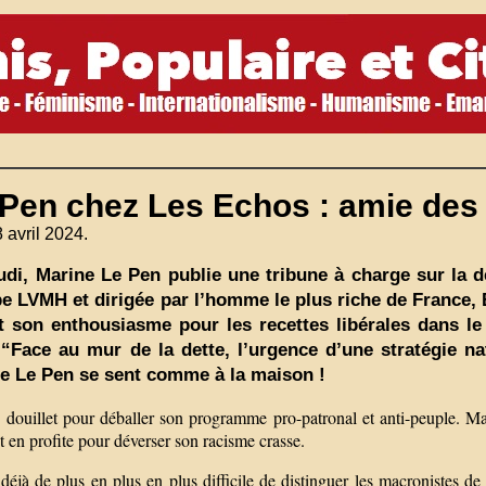
 Pen chez Les Echos : amie des
8 avril 2024.
udi, Marine Le Pen publie une tribune à charge sur la d
e LVMH et dirigée par l’homme le plus riche de France, B
it son enthousiasme pour les recettes libérales dans le 
 “Face au mur de la dette, l’urgence d’une stratégie n
e Le Pen se sent comme à la maison !
 douillet pour déballer son programme pro-patronal et anti-peuple. Mar
et en profite pour déverser son racisme crasse.
t déjà de plus en plus en plus difficile de distinguer les macronistes d