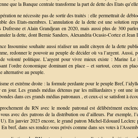
nne que la Banque centrale transforme la part de dette des Etats qu’ell
pération ne nécessite pas de sortir des traités : elle permettrait de déb
mble des Etats-membres. L’annulation de la dette est une solution rep
s Dufresne et Alain Grandjean en 2020, mais aussi plus de 300 parle
nnuler la dette, dont Bernie Sanders, Alexandria Ocasio-Cortez et Jea
nce Insoumise souhaite aussi réaliser un audit citoyen de la dette pub
e, redonner le pouvoir au peuple de décider où va l’argent. Aussi, pour
 de volonté politique. L’argent pour vivre mieux existe : Marine Le 
isant l’ordre économique dominant en place – et surtout, ceux en place
le alternative au peuple.
isme et extrême droite : la formule perdante pour le peuple Bref, l’idyll
r en jour. Les grands médias détenus par les milliardaires y ont une i
bondes dans ces grands médias patronaux , et ceux-ci se satisfont à éc
prochement du RN avec le monde patronal est délibérément enclenc
-vous avec des patrons de la distribution ou d’ailleurs. Par exemple
 U). En janvier 2023 encore, le grand patron Michel-Edouard Leclerc 
En bref, dans ses rendez-vous privés comme dans ses votes à l’Assemblée