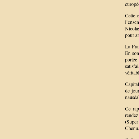
europée
Cette o
l’ense
Nicola
pour a
La Fra
En somm
portée
satisfa
véritab
Capital
de jou
nauséa
Ce rap
rendez
(Super
Chenu. 