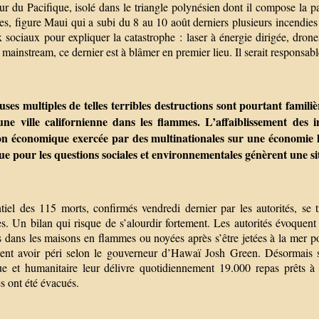
 du Pacifique, isolé dans le triangle polynésien dont il compose la pa
es, figure Maui qui a subi du 8 au 10 août derniers plusieurs incendie
x sociaux pour expliquer la catastrophe : laser à énergie dirigée, dro
mainstream, ce dernier est à blâmer en premier lieu. Il serait responsa
uses multiples de telles terribles destructions sont pourtant famili
une ville californienne dans les flammes. L’affaiblissement des i
on économique exercée par des multinationales sur une économie loc
que pour les questions sociales et environnementales génèrent une si
ntiel des 115 morts, confirmés vendredi dernier par les autorités, se 
. Un bilan qui risque de s’alourdir fortement. Les autorités évoquent 
 dans les maisons en flammes ou noyées après s’être jetées à la mer po
ient avoir péri selon le gouverneur d’Hawaï Josh Green. Désormais s
ue et humanitaire leur délivre quotidiennement 19.000 repas prêts 
es ont été évacués.