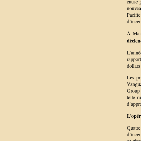
cause p
nouveau
Pacifi
d’incen
À Maui
déclen
L’anné
rapport
dollars
Les pr
Vangua
Group s
telle r
d’appr
L’opér
Quatre 
d’ince
ce ris