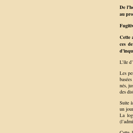
De l’h
au pro
Fugiti
Cette 
ces de
d’inqu
L’île 
Les pes
basées 
nés, ju
des dis
Suite à
un jour
La log
(l’admi
Cette 