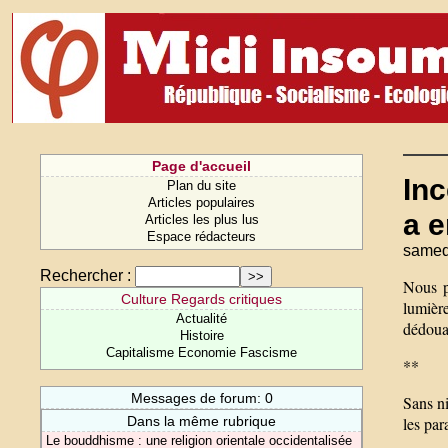
Page d'accueil
Inc
Plan du site
Articles populaires
a 
Articles les plus lus
Espace rédacteurs
samed
Rechercher :
Nous p
Culture Regards critiques
lumière
Actualité
dédouan
Histoire
Capitalisme Economie Fascisme
**
Messages de forum: 0
Sans ni
Dans la même rubrique
les pa
Le bouddhisme : une religion orientale occidentalisée