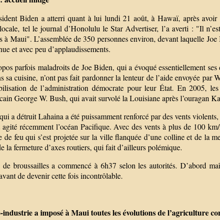
sident Biden a atterri quant à lui lundi 21 août, à Hawaï, après avo
locale, tel le journal d’Honolulu le Star Advertiser, l’a averti : "Il n’
 à Maui". L’assemblée de 350 personnes environ, devant laquelle Joe Bi
enue et avec peu d’applaudissements.
opos parfois maladroits de Joe Biden, qui a évoqué essentiellement se
s sa cuisine, n’ont pas fait pardonner la lenteur de l’aide envoyée par
ilisation de l’administration démocrate pour leur État. En 2005, le
cain George W. Bush, qui avait survolé la Louisiane après l’ouragan Kat
qui a détruit Lahaina a été puissamment renforcé par des vents violents,
t agité récemment l’océan Pacifique. Avec des vents à plus de 100 km/
 de feu qui s’est projetée sur la ville flanquée d’une colline et de la m
e la fermeture d’axes routiers, qui fait d’ailleurs polémique.
 de broussailles a commencé à 6h37 selon les autorités. D’abord maîtri
 avant de devenir cette fois incontrôlable.
-industrie a imposé à Maui toutes les évolutions de l’agriculture c