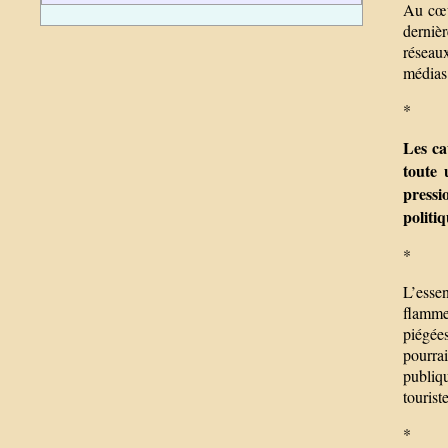
Au cœur
dernièr
réseau
médias 
*
Les ca
toute 
pressi
politi
*
L’esse
flammes
piégées
pourra
publiq
tourist
*