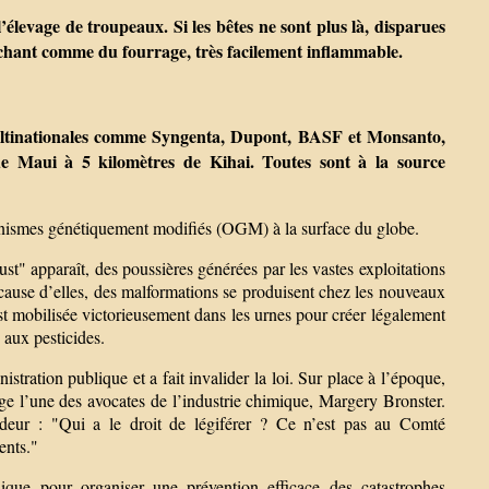
l’élevage de troupeaux. Si les bêtes ne sont plus là, disparues
t séchant comme du fourrage, très facilement inflammable.
 multinationales comme Syngenta, Dupont, BASF et Monsanto,
e de Maui à 5 kilomètres de Kihai. Toutes sont à la source
ganismes génétiquement modifiés (OGM) à la surface du globe.
st" apparaît, des poussières générées par les vastes exploitations
 cause d’elles, des malformations se produisent chez les nouveaux
st mobilisée victorieusement dans les urnes pour créer légalement
 aux pesticides.
istration publique et a fait invalider la loi. Sur place à l’époque,
oge l’une des avocates de l’industrie chimique, Margery Bronster.
oideur : "Qui a le droit de légiférer ? Ce n’est pas au Comté
ents."
ique pour organiser une prévention efficace des catastrophes