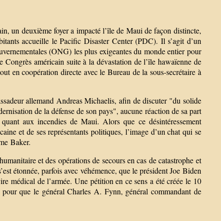
ain, un deuxième foyer a impacté l’île de Maui de façon distincte,
itants accueille le Pacific Disaster Center (PDC). Il s’agit d’un
gouvernementales (ONG) les plus exigeantes du monde entier pour
le Congrès américain suite à la dévastation de l’île hawaïenne de
out en coopération directe avec le Bureau de la sous-secrétaire à
ssadeur allemand Andreas Michaelis, afin de discuter "du solide
odernisation de la défense de son pays", aucune réaction de sa part
n quant aux incendies de Maui. Alors que ce désintéressement
caine et de ses représentants politiques, l’image d’un chat qui se
Mme Baker.
umanitaire et des opérations de secours en cas de catastrophe et
 s’est étonnée, parfois avec véhémence, que le président Joe Biden
avire médical de l’armée. Une pétition en ce sens a été créée le 10
ophe pour que le général Charles A. Fynn, général commandant de