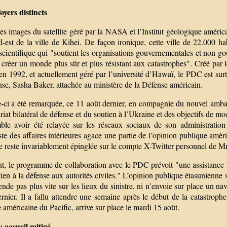
oyers distincts
es images du satellite géré par la NASA et l’Institut géologique améric
-est de la ville de Kihei. De façon ironique, cette ville de 22.000 hab
 scientifique qui "soutient les organisations gouvernementales et non 
 créer un monde plus sûr et plus résistant aux catastrophes". Créé par 
n 1992, et actuellement géré par l’université d’Hawaï, le PDC est surt
nse, Sasha Baker, attachée au ministère de la Défense américain.
le-ci a été remarquée, ce 11 août dernier, en compagnie du nouvel amba
riat bilatéral de défense et du soutien à l’Ukraine et des objectifs de m
ble avoir été relayée sur les réseaux sociaux de son administratio
te des affaires intérieures agace une partie de l’opinion publique améri
se reste invariablement épinglée sur le compte X-Twitter personnel de 
t, le programme de collaboration avec le PDC prévoit "une assistance h
ien à la défense aux autorités civiles." L’opinion publique étasunienne
ende pas plus vite sur les lieux du sinistre, ni n’envoie sur place un n
ernier. Il a fallu attendre une semaine après le début de la catastr
 américaine du Pacific, arrive sur place le mardi 15 août.
: accueil mitigé