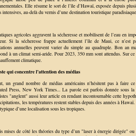
nementales. Elle résume le sort de l’île d’Hawaï, exposée depuis plusi
s intensives, au-delà du vernis d’une destination touristique paradisiaque
tiques agricoles aggravent la sécheresse et mobilisent de l’eau en impo
eur. Si la sécheresse frappe actuellement l’île de Maui, ce n’est p
itations annuelles peuvent varier du simple au quadruple. Bon an 
ond à un climat semi-aride. Pour 2023, 350 mm sont attendus. Sur ce sim
hauffement climatique.
ste qui concentre l’attention des médias
nt, un grand nombre de médias américains n’hésitent pas à faire 
ated Press, New York Times... La parole est parfois donnée sous la 
istes "anglent" aussi leur article en rendant incontournable cette hypot
cipitations, les températures restent stables depuis des années à Hawaï.
 typique d’une localisation sous les tropiques.
s mises de côté les théories du type d’un "laser à énergie dirigée" ou 