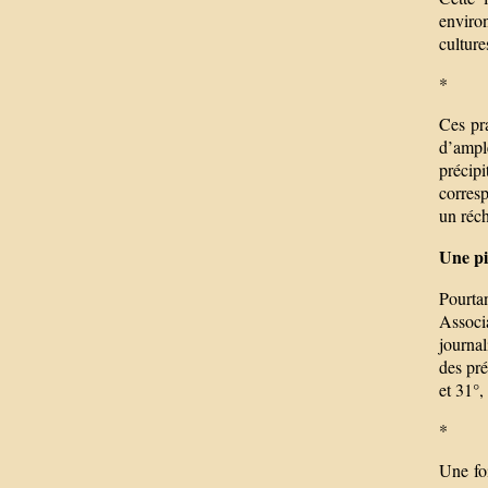
environ
culture
*
Ces pra
d’ampl
précip
corresp
un réc
Une pi
Pourta
Associ
journal
des pré
et 31°,
*
Une foi