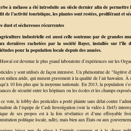
erbe à mélasse a été introduite au siècle dernier afin de permettre 
fit de l’activité touristique, les plantes sont restées, proliférant e
ve dust et sécheresses récurrentes
agriculture industrielle est aussi celle soutenue par de grandes
ux dernières rachetées par la société Bayer, installée sur l’îl
iétudes pour la population locale depuis des années.
d’Hawaï est devenue le plus grand laboratoire d’expériences sur les Or
ticides y sont utilisés de façon intensive. Un phénomène de "fugitive du
en milieu aride, qui nuisent gravement à la qualité de l’air hawaïen. À
squ’à 10 fois plus que la moyenne nationale. En 2013, la population s’e
tances de sécurité entre les hôpitaux ou les écoles et les champs exposés
 ce vote, le lobby des pesticides a porté plainte sans délai contre l’admin
naliste de l’équipe de Cash Investigation (voir la vidéo à 1h45) interr
ique de ses propos est à la fois révélatrice et d’une effroyable fr
nistration politique locale, ndlr), mais bien aux États ou aux gouvernem
logique laisse peu de place à l’intérêt commun et à la chose publ