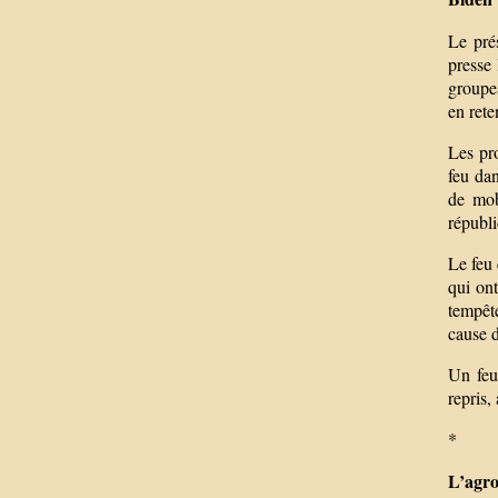
Le pré
presse 
groupes
en ret
Les pr
feu dan
de mob
républi
Le feu 
qui on
tempête
cause d
Un feu
repris,
*
L’agro