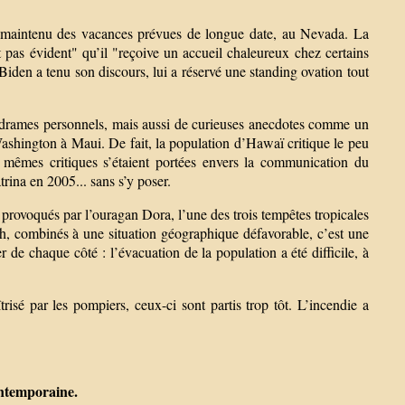
ir maintenu des vacances prévues de longue date, au Nevada. La
est pas évident" qu’il "reçoive un accueil chaleureux chez certains
den a tenu son discours, lui a réservé une standing ovation tout
s drames personnels, mais aussi de curieuses anecdotes comme un
 Washington à Maui. De fait, la population d’Hawaï critique le peu
s mêmes critiques s’étaient portées envers la communication du
rina en 2005... sans s’y poser.
 provoqués par l’ouragan Dora, l’une des trois tempêtes tropicales
h, combinés à une situation géographique défavorable, c’est une
er de chaque côté : l’évacuation de la population a été difficile, à
sé par les pompiers, ceux-ci sont partis trop tôt. L’incendie a
ontemporaine.