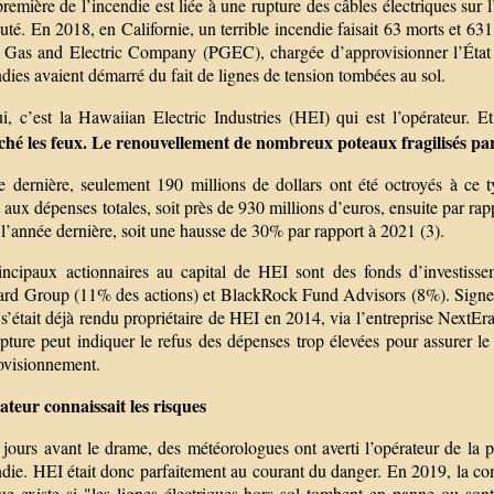
remière de l’incendie est liée à une rupture des câbles électriques sur l’
té. En 2018, en Californie, un terrible incendie faisait 63 morts et 63
c Gas and Electric Company (PGEC), chargée d’approvisionner l’État c
dies avaient démarré du fait de lignes de tension tombées au sol.
, c’est la Hawaiian Electric Industries (HEI) qui est l’opérateur. 
ché les feux. Le renouvellement de nombreux poteaux fragilisés par l
e dernière, seulement 190 millions de dollars ont été octroyés à ce 
 aux dépenses totales, soit près de 930 millions d’euros, ensuite par ra
 l’année dernière, soit une hausse de 30% par rapport à 2021 (3).
incipaux actionnaires au capital de HEI sont des fonds d’investisse
rd Group (11% des actions) et BlackRock Fund Advisors (8%). Signe d
’était déjà rendu propriétaire de HEI en 2014, via l’entreprise NextEra
upture peut indiquer le refus des dépenses trop élevées pour assurer le 
ovisionnement.
ateur connaissait les risques
jours avant le drame, des météorologues ont averti l’opérateur de la p
ndie. HEI était donc parfaitement au courant du danger. En 2019, la co
que existe si "les lignes électriques hors sol tombent en panne ou son