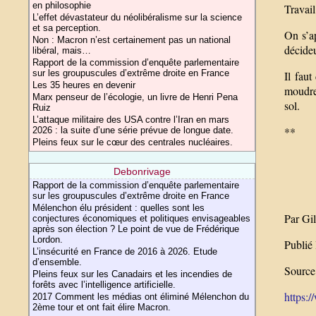
en philosophie
Travail
L’effet dévastateur du néolibéralisme sur la science
et sa perception.
On s’ap
Non : Macron n’est certainement pas un national
décide
libéral, mais…
Rapport de la commission d’enquête parlementaire
sur les groupuscules d’extrême droite en France
Il faut
Les 35 heures en devenir
moudre
Marx penseur de l’écologie, un livre de Henri Pena
sol.
Ruiz
L’attaque militaire des USA contre l’Iran en mars
**
2026 : la suite d’une série prévue de longue date.
Pleins feux sur le cœur des centrales nucléaires.
Debonrivage
Rapport de la commission d’enquête parlementaire
sur les groupuscules d’extrême droite en France
Mélenchon élu président : quelles sont les
Par Gil
conjectures économiques et politiques envisageables
après son élection ? Le point de vue de Frédérique
Lordon.
Publié 
L’insécurité en France de 2016 à 2026. Etude
d’ensemble.
Source 
Pleins feux sur les Canadairs et les incendies de
forêts avec l’intelligence artificielle.
https:/
2017 Comment les médias ont éliminé Mélenchon du
2ème tour et ont fait élire Macron.