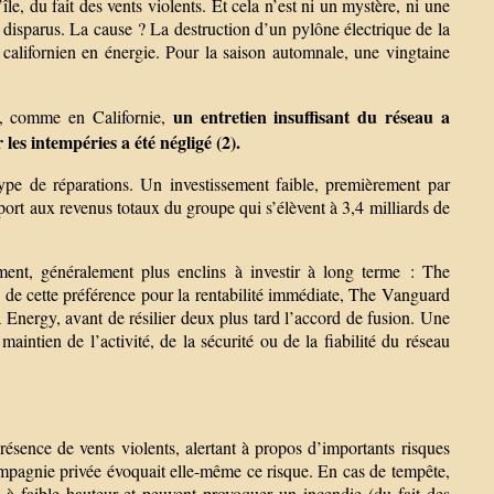
île, du fait des vents violents. Et cela n’est ni un mystère, ni une
1 disparus. La cause ? La destruction d’un pylône électrique de la
alifornien en énergie. Pour la saison automnale, une vingtaine
un entretien insuffisant du réseau a
Et, comme en Californie,
es intempéries a été négligé (2).
type de réparations. Un investissement faible, premièrement par
pport aux revenus totaux du groupe qui s’élèvent à 3,4 milliards de
ment, généralement plus enclins à investir à long terme : The
e cette préférence pour la rentabilité immédiate, The Vanguard
 Energy, avant de résilier deux plus tard l’accord de fusion. Une
maintien de l’activité, de la sécurité ou de la fiabilité du réseau
résence de vents violents, alertant à propos d’importants risques
mpagnie privée évoquait elle-même ce risque. En cas de tempête,
t à faible hauteur et peuvent provoquer un incendie (du fait des