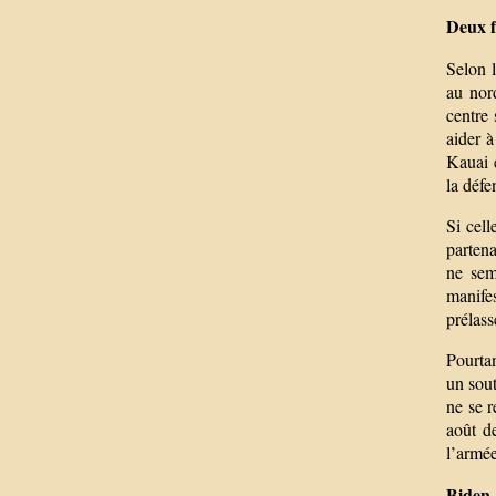
Deux f
Selon l
au nord
centre
aider à
Kauai e
la défe
Si cel
partena
ne sem
manifes
prélas
Pourtan
un sout
ne se r
août d
l’armée
Biden 