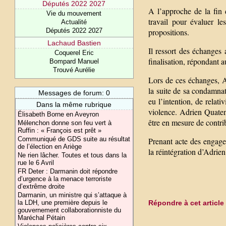
Députés 2022 2027
A l’approche de la fin 
Vie du mouvement
travail pour évaluer l
Actualité
propositions.
Députés 2022 2027
Lachaud Bastien
Il ressort des échange
Coquerel Eric
finalisation, répondant a
Bompard Manuel
Trouvé Aurélie
Lors de ces échanges, A
la suite de sa condamnati
Messages de forum: 0
eu l’intention, de relativ
Dans la même rubrique
violence. Adrien Quatenn
Élisabeth Borne en Aveyron
être en mesure de contri
Mélenchon donne son feu vert à
Ruffin : « François est prêt »
Communiqué de GDS suite au résultat
Prenant acte des engage
de l’élection en Ariège
la réintégration d’Adri
Ne rien lâcher. Toutes et tous dans la
rue le 6 Avril
FR Deter : Darmanin doit répondre
d’urgence à la menace terroriste
d’extrême droite
Darmanin, un ministre qui s’attaque à
la LDH, une première depuis le
Répondre à cet article
gouvernement collaborationniste du
Maréchal Pétain