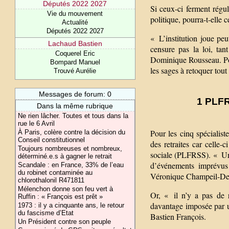
Députés 2022 2027
Si ceux-ci ferment régul
Vie du mouvement
politique, pourra-t-elle 
Actualité
Députés 2022 2027
« L’institution joue peut
Lachaud Bastien
censure pas la loi, tant
Coquerel Eric
Dominique Rousseau. Pour
Bompard Manuel
les sages à retoquer tout 
Trouvé Aurélie
Messages de forum: 0
1 PLFR
Dans la même rubrique
Ne rien lâcher. Toutes et tous dans la
rue le 6 Avril
Pour les cinq spécialiste
À Paris, colère contre la décision du
Conseil constitutionnel
des retraites car celle-c
Toujours nombreuses et nombreux,
sociale (PLFRSS). « Un 
déterminé.e.s à gagner le retrait
d’événements imprévus 
Scandale : en France, 33% de l’eau
du robinet contaminée au
Véronique Champeil-Despl
chlorothalonil R471811
Mélenchon donne son feu vert à
Or, « il n’y a pas de 
Ruffin : « François est prêt »
davantage imposée par un
1973 : il y a cinquante ans, le retour
du fascisme d’Etat
Bastien François.
Un Président contre son peuple