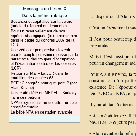
Messages de forum: 0
Dans la même rubrique
La disparition d’Alain Kr
Besancenot capitalise sur la colère
(article du Journal du dimanche)
C’est un événement mar
Pour un renouvellement de nos
repères stratégiques (texte minoritaire
Il l’est pour beaucoup 
dans le cadre du congrès 2007 de la
proximité.
LCR)
Une véritable perspective d’avenir
pour le peuple palestinien passe par le
Mais il l’est aussi pour 
retrait total des troupes d’occupation
pour un changement radic
et l’évacuation de toutes les colonies
(LCR)
Pour Alain Krivine, la ré
Retour sur Mai – La JCR dans le
tourbillon des années 68
construction d’un parti 
PCF : 2 congrés pour quel parti ? (par
existence. De l’époque o
Alain Krivine)
De l’UEC au NPA, en pas
Université d’été du MEDEF : Sarkozy,
l’ami des patrons
NPA et syndicalisme de lutte : un rôle
Il y aurait tant à dire 
complémentaire
Le bébé NPA en gestation avancée
• Alain était tenace. Il 
bas, H24, 365 jours par 
• Alain avait « du pif » 