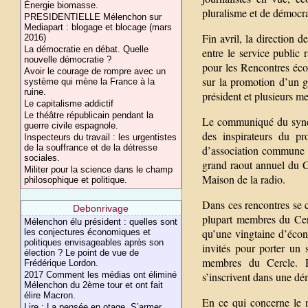
Énergie biomasse.
pluralisme et de démocra
PRESIDENTIELLE Mélenchon sur
Mediapart : blogage et blocage (mars
Fin avril, la direction 
2016)
La démocratie en débat. Quelle
entre le service public
nouvelle démocratie ?
pour les Rencontres éc
Avoir le courage de rompre avec un
sur la promotion d’un g
système qui mène la France à la
ruine.
président et plusieurs
Le capitalisme addictif
Le théâtre républicain pendant la
Le communiqué du syndi
guerre civile espagnole.
des inspirateurs du pr
Inspecteurs du travail : les urgentistes
de la souffrance et de la détresse
d’association commune s
sociales.
grand raout annuel du C
Militer pour la science dans le champ
Maison de la radio.
philosophique et politique.
Dans ces rencontres se c
Debonrivage
plupart membres du Cer
Mélenchon élu président : quelles sont
qu’une vingtaine d’écono
les conjectures économiques et
politiques envisageables après son
invités pour porter un 
élection ? Le point de vue de
membres du Cercle. Re
Frédérique Lordon.
s’inscrivent dans une d
2017 Comment les médias ont éliminé
Mélenchon du 2ème tour et ont fait
élire Macron.
En ce qui concerne le m
Lire : La pensée en otage. S’armer