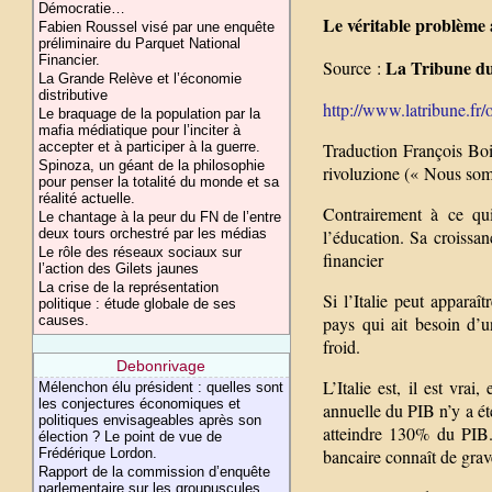
Démocratie…
Le véritable problème
Fabien Roussel visé par une enquête
préliminaire du Parquet National
Financier.
La Tribune d
Source :
La Grande Relève et l’économie
distributive
http://www.latribune.fr/o
Le braquage de la population par la
mafia médiatique pour l’inciter à
accepter et à participer à la guerre.
Traduction François Bois
Spinoza, un géant de la philosophie
rivoluzione (« Nous som
pour penser la totalité du monde et sa
réalité actuelle.
Contrairement à ce qu
Le chantage à la peur du FN de l’entre
deux tours orchestré par les médias
l’éducation. Sa croissan
Le rôle des réseaux sociaux sur
financier
l’action des Gilets jaunes
La crise de la représentation
Si l’Italie peut appara
politique : étude globale de ses
causes.
pays qui ait besoin d’u
froid.
Debonrivage
L’Italie est, il est vra
Mélenchon élu président : quelles sont
les conjectures économiques et
annuelle du PIB n’y a é
politiques envisageables après son
atteindre 130% du PIB. 
élection ? Le point de vue de
Frédérique Lordon.
bancaire connaît de gra
Rapport de la commission d’enquête
parlementaire sur les groupuscules