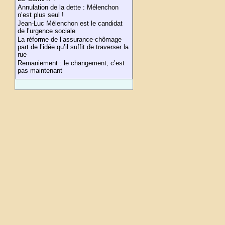
Annulation de la dette : Mélenchon
n’est plus seul !
Jean-Luc Mélenchon est le candidat
de l’urgence sociale
La réforme de l’assurance-chômage
part de l’idée qu’il suffit de traverser la
rue
Remaniement : le changement, c’est
pas maintenant