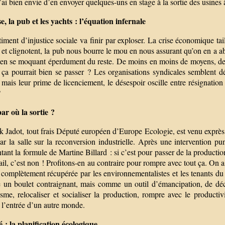
J’ai bien envie d’en envoyer quelques-uns en stage à la sortie des usines à
e, la pub et les yachts : l’équation infernale
iment d’injustice sociale va finir par exploser. La crise économique ta
t et clignotent, la pub nous bourre le mou en nous assurant qu’on en a ab
 en se moquant éperdument du reste. De moins en moins de moyens, de 
 ça pourrait bien se passer ? Les organisations syndicales semblent dé
mais leur prime de licenciement, le désespoir oscille entre résignation e
?
par où la sortie ?
 Jadot, tout frais Député européen d’Europe Ecologie, est venu exprès po
par la salle sur la reconversion industrielle. Après une intervention 
ant la formule de Martine Billard : si c’est pour passer de la producti
ail, c’est non ! Profitons-en au contraire pour rompre avec tout ça. On a
 complètement récupérée par les environnementalistes et les tenants du c
un boulet contraignant, mais comme un outil d’émancipation, de déco
isme, relocaliser et socialiser la production, rompre avec le productiv
 l’entrée d’un autre monde.
é : la planification écologique