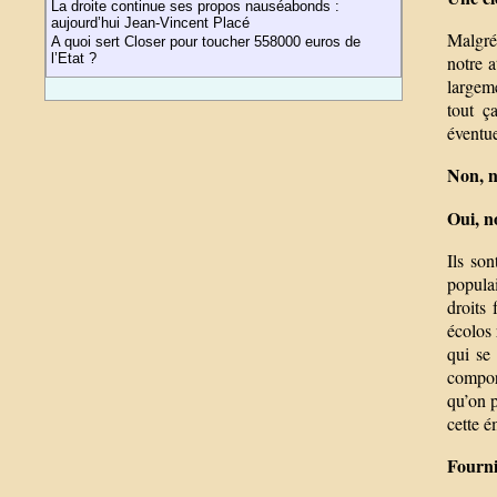
La droite continue ses propos nauséabonds :
aujourd’hui Jean-Vincent Placé
Malgré
A quoi sert Closer pour toucher 558000 euros de
l’Etat ?
notre a
largeme
tout ç
éventue
Non, n
Oui, n
Ils son
populai
droits
écolos 
qui se
compor
qu’on p
cette é
Fourni