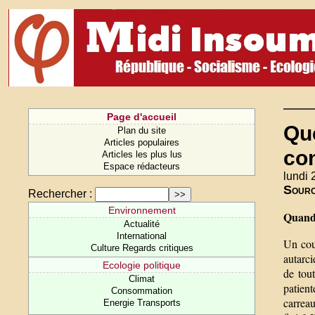
Page d'accueil
Que
Plan du site
Articles populaires
co
Articles les plus lus
Espace rédacteurs
lundi 
Sour
Rechercher :
Environnement
Quand 
Actualité
International
Un cou
Culture Regards critiques
autarci
Ecologie politique
de tout
Climat
patient
Consommation
carreau
Energie Transports