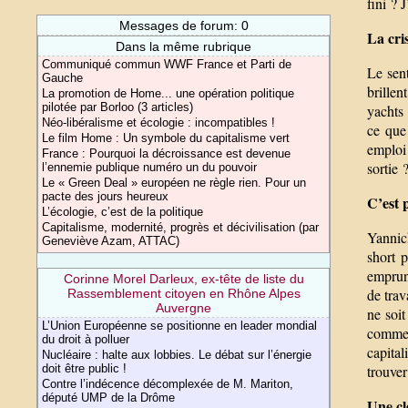
fini ? 
Messages de forum: 0
La cris
Dans la même rubrique
Communiqué commun WWF France et Parti de
Le sent
Gauche
brillen
La promotion de Home... une opération politique
pilotée par Borloo (3 articles)
yachts
Néo-libéralisme et écologie : incompatibles !
ce que
Le film Home : Un symbole du capitalisme vert
emploi 
France : Pourquoi la décroissance est devenue
sortie 
l’ennemie publique numéro un du pouvoir
Le « Green Deal » européen ne règle rien. Pour un
pacte des jours heureux
C’est 
L’écologie, c’est de la politique
Capitalisme, modernité, progrès et décivilisation (par
Yannick
Geneviève Azam, ATTAC)
short 
emprunt
Corinne Morel Darleux, ex-tête de liste du
de trav
Rassemblement citoyen en Rhône Alpes
Auvergne
ne soit
L’Union Européenne se positionne en leader mondial
comme 
du droit à polluer
capital
Nucléaire : halte aux lobbies. Le débat sur l’énergie
doit être public !
trouver
Contre l’indécence décomplexée de M. Mariton,
député UMP de la Drôme
Une cl