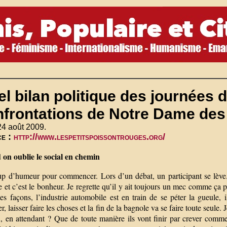
l bilan politique des journées 
nfrontations de Notre Dame des
24 août 2009.
ce :
http://www.lespetitspoissontrouges.org/
on oublie le social en chemin
p d’humeur pour commencer. Lors d’un débat, un participant se lève. I
e et c’est le bonheur. Je regrette qu’il y ait toujours un mec comme ça p
es façons, l’industrie automobile est en train de se péter la gueule, 
er, laisser faire les choses et la fin de la bagnole va se faire toute seule
, en attendant ? Que de toute manière ils vont finir par crever comme 