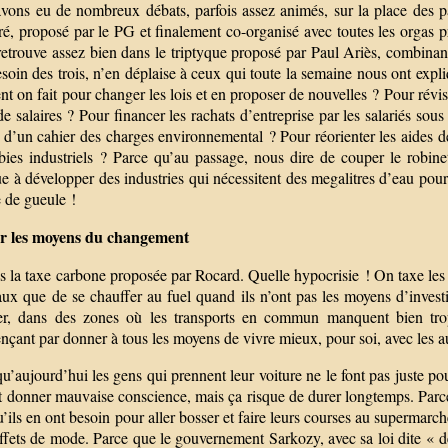
ons eu de nombreux débats, parfois assez animés, sur la place des part
é, proposé par le PG et finalement co-organisé avec toutes les orgas pré
etrouve assez bien dans le triptyque proposé par Paul Ariès, combinant l
soin des trois, n’en déplaise à ceux qui toute la semaine nous ont expliq
 on fait pour changer les lois et en proposer de nouvelles ? Pour révise
de salaires ? Pour financer les rachats d’entreprise par les salariés so
 d’un cahier des charges environnemental ? Pour réorienter les aides de 
bbies industriels ? Parce qu’au passage, nous dire de couper le rob
e à développer des industries qui nécessitent des megalitres d’eau pour
 de gueule !
r les moyens du changement
s la taxe carbone proposée par Rocard. Quelle hypocrisie ! On taxe les
aux que de se chauffer au fuel quand ils n’ont pas les moyens d’invest
er, dans des zones où les transports en commun manquent bien trop
ant par donner à tous les moyens de vivre mieux, pour soi, avec les au
u’aujourd’hui les gens qui prennent leur voiture ne le font pas juste po
t donner mauvaise conscience, mais ça risque de durer longtemps. Parce 
u’ils en ont besoin pour aller bosser et faire leurs courses au supermarc
effets de mode. Parce que le gouvernement Sarkozy, avec sa loi dite « 