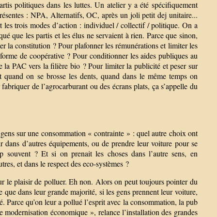
is politiques dans les luttes. Un atelier y a été spécifiquement
sentes : NPA, Alternatifs, OC, après un joli petit dej unitaire...
es trois modes d’action : individuel / collectif / politique. On a
ué que les partis et les élus ne servaient à rien. Parce que sinon,
r la constitution ? Pour plafonner les rémunérations et limiter les
us forme de coopérative ? Pour conditionner les aides publiques au
la PAC vers la filière bio ? Pour limiter la publicité et peser sur
inet quand on se brosse les dents, quand dans le même temps on
 fabriquer de l’agrocarburant ou des écrans plats, ça s’appelle du
 gens sur une consommation « contrainte » : quel autre choix ont
ir dans d’autres équipements, ou de prendre leur voiture pour se
 souvent ? Et si on prenait les choses dans l’autre sens, en
tres, et dans le respect des eco-systèmes ?
ur le plaisir de polluer. Eh non. Alors on peut toujours pointer du
que dans leur grande majorité, si les gens prennent leur voiture,
hé. Parce qu’on leur a pollué l’esprit avec la consommation, la pub
de modernisation économique », relance l’installation des grandes