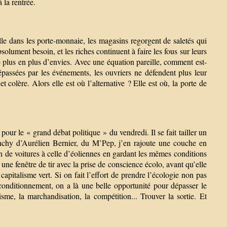
 la rentrée.
ille dans les porte-monnaie, les magasins regorgent de saletés qui
solument besoin, et les riches continuent à faire les fous sur leurs
plus en plus d’envies. Avec une équation pareille, comment est-
passées par les événements, les ouvriers ne défendent plus leur
t colère. Alors elle est où l’alternative ? Elle est où, la porte de
ur le « grand débat politique » du vendredi. Il se fait tailler un
punchy d’Aurélien Bernier, du M’Pep, j’en rajoute une couche en
on de voitures à celle d’éoliennes en gardant les mêmes conditions
 une fenêtre de tir avec la prise de conscience écolo, avant qu’elle
apitalisme vert. Si on fait l’effort de prendre l’écologie non pas
nditionnement, on a là une belle opportunité pour dépasser le
isme, la marchandisation, la compétition... Trouver la sortie. Et