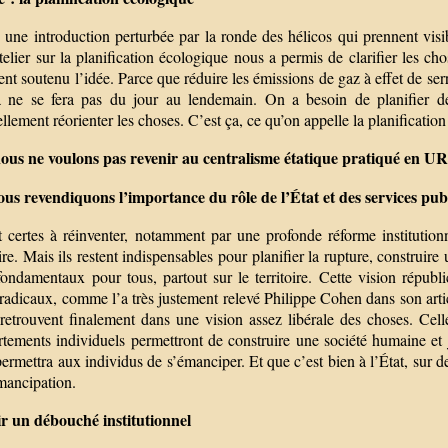
 une introduction perturbée par la ronde des hélicos qui prennent visi
telier sur la planification écologique nous a permis de clarifier les c
nt soutenu l’idée. Parce que réduire les émissions de gaz à effet de serre,
a ne se fera pas du jour au lendemain. On a besoin de planifier des
llement réorienter les choses. C’est ça, ce qu’on appelle la planification
ous ne voulons pas revenir au centralisme étatique pratiqué en U
ous revendiquons l’importance du rôle de l’État et des services publ
t certes à réinventer, notamment par une profonde réforme institutionn
re. Mais ils restent indispensables pour planifier la rupture, construire
 fondamentaux pour tous, partout sur le territoire. Cette vision répub
radicaux, comme l’a très justement relevé Philippe Cohen dans son arti
 retrouvent finalement dans une vision assez libérale des choses. Cell
tements individuels permettront de construire une société humaine et j
ermettra aux individus de s’émanciper. Et que c’est bien à l’État, sur d
mancipation.
r un débouché institutionnel