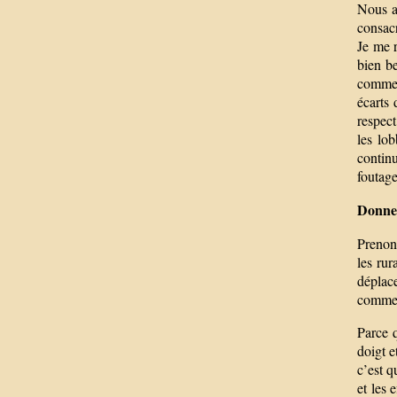
Nous av
consacr
Je me r
bien be
comment
écarts 
respect
les lo
continu
foutage
Donne
Prenon
les rur
déplac
commenç
Parce q
doigt e
c’est q
et les 