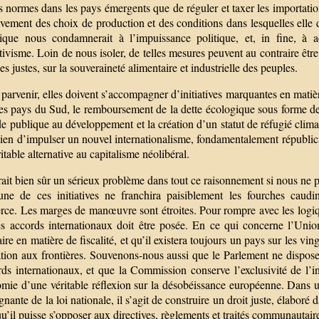
s normes dans les pays émergents que de réguler et taxer les importati
ivement des choix de production et des conditions dans lesquelles elle 
ique nous condamnerait à l’impuissance politique, et, in fine, à ac
ivisme. Loin de nous isoler, de telles mesures peuvent au contraire être
s justes, sur la souveraineté alimentaire et industrielle des peuples.
parvenir, elles doivent s’accompagner d’initiatives marquantes en matière
des pays du Sud, le remboursement de la dette écologique sous forme de
de publique au développement et la création d’un statut de réfugié clima
bien d’impulser un nouvel internationalisme, fondamentalement républic
itable alternative au capitalisme néolibéral.
erait bien sûr un sérieux problème dans tout ce raisonnement si nous ne p
une de ces initiatives ne franchira paisiblement les fourches cau
ce. Les marges de manœuvre sont étroites. Pour rompre avec les logique
es accords internationaux doit être posée. En ce qui concerne l’Uni
ire en matière de fiscalité, et qu’il existera toujours un pays sur les v
ation aux frontières. Souvenons-nous aussi que le Parlement ne dispo
ds internationaux, et que la Commission conserve l’exclusivité de l’ini
mie d’une véritable réflexion sur la désobéissance européenne. Dans un
gnante de la loi nationale, il s’agit de construire un droit juste, élab
 qu’il puisse s’opposer aux directives, règlements et traités communautair