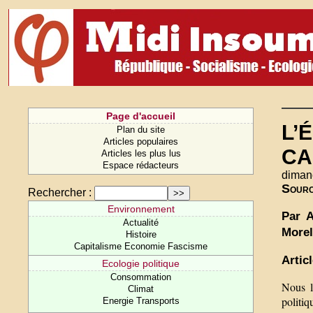
Page d'accueil
L’
Plan du site
Articles populaires
CA
Articles les plus lus
Espace rédacteurs
diman
Sour
Rechercher :
Environnement
Par A
Actualité
Morel
Histoire
Capitalisme Economie Fascisme
Artic
Ecologie politique
Consommation
Nous l
Climat
politi
Energie Transports