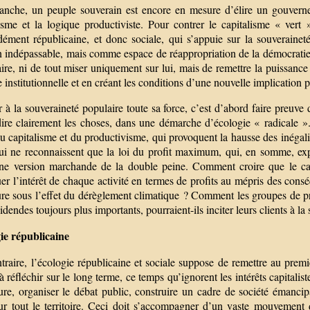
anche, un peuple souverain est encore en mesure d’élire un gouverne
lisme et la logique productiviste. Pour contrer le capitalisme « vert
dément républicaine, et donc sociale, qui s’appuie sur la souveraine
 indépassable, mais comme espace de réappropriation de la démocratie. 
aire, ni de tout miser uniquement sur lui, mais de remettre la puissanc
 institutionnelle et en créant les conditions d’une nouvelle implication 
à la souveraineté populaire toute sa force, c’est d’abord faire preuve 
dire clairement les choses, dans une démarche d’écologie « radicale ».
du capitalisme et du productivisme, qui provoquent la hausse des inégalit
ui ne reconnaissent que la loi du profit maximum, qui, en somme, ex
ne version marchande de la double peine. Comment croire que le cap
er l’intérêt de chaque activité en termes de profits au mépris des con
re sous l’effet du dérèglement climatique ? Comment les groupes de pro
idendes toujours plus importants, pourraient-ils inciter leurs clients à l
ie républicaine
raire, l’écologie républicaine et sociale suppose de remettre au premi
à réfléchir sur le long terme, ce temps qu’ignorent les intérêts capitalist
ure, organiser le débat public, construire un cadre de société émancip
sur tout le territoire. Ceci doit s’accompagner d’un vaste mouvement d