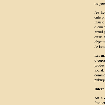
usager
Au lie
entrepr
injuste
d’éman
grand p
qu’ils 
objecti
de forc
Les moy
d’euro
produc
sociale
commerc
publiqu
Intern
Au niv
fronti