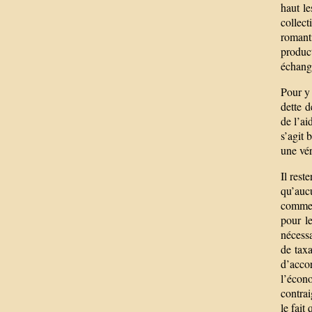
haut le
collect
romant
product
échange
Pour y 
dette 
de l’ai
s’agit 
une vér
Il rest
qu’auc
commer
pour l
nécessa
de tax
d’accor
l’écono
contrai
le fait