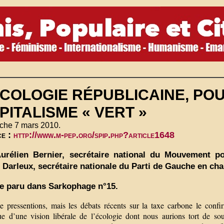
ÉCOLOGIE RÉPUBLICAINE, PO
PITALISME « VERT »
che 7 mars 2010.
ce :
http://www.m-pep.org/spip.php?article1648
urélien Bernier, secrétaire national du Mouvement po
 Darleux, secrétaire nationale du Parti de Gauche en ch
le paru dans Sarkophage n°15.
e pressentions, mais les débats récents sur la taxe carbone le con
que d’une vision libérale de l’écologie dont nous aurions tort de so