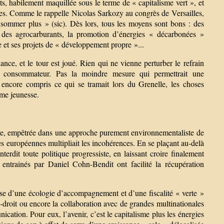
s, habilement maquillée sous le terme de « capitalisme vert », et
les. Comme le rappelle Nicolas Sarkozy au congrès de Versailles,
onsommer plus » (sic). Dès lors, tous les moyens sont bons : des
et des agrocarburants, la promotion d’énergies « décarbonées »
 et ses projets de « développement propre »...
ance, et le tour est joué. Rien qui ne vienne perturber le refrain
e consommateur. Pas la moindre mesure qui permettrait une
s encore compris ce qui se tramait lors du Grenelle, les choses
ème jeunesse.
one, empêtrée dans une approche purement environnementaliste de
s européennes multipliait les incohérences. En se plaçant au-delà
terdit toute politique progressiste, en laissant croire finalement
 entrainés par Daniel Cohn-Bendit ont facilité la récupération
se d’une écologie d’accompagnement et d’une fiscalité « verte »
re-droit ou encore la collaboration avec de grandes multinationales
cation. Pour eux, l’avenir, c’est le capitalisme plus les énergies