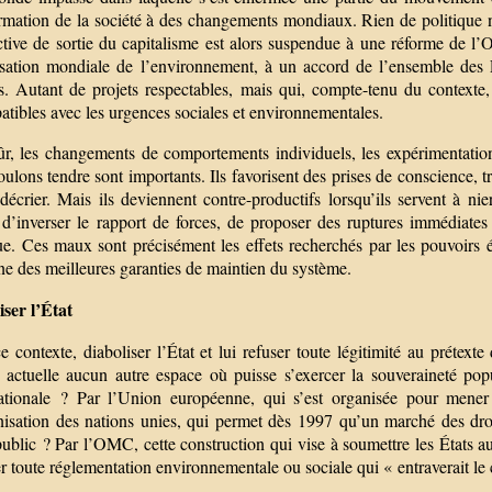
rmation de la société à des changements mondiaux. Rien de politique ne
ctive de sortie du capitalisme est alors suspendue à une réforme de 
sation mondiale de l’environnement, à un accord de l’ensemble des É
es. Autant de projets respectables, mais qui, compte-tenu du contexte,
tibles avec les urgences sociales et environnementales.
r, les changements de comportements individuels, les expérimentations 
ulons tendre sont importants. Ils favorisent des prises de conscience, t
décrier. Mais ils deviennent contre-productifs lorsqu’ils servent à ni
d’inverser le rapport de forces, de proposer des ruptures immédiates e
ue. Ces maux sont précisément les effets recherchés par les pouvoirs é
ne des meilleures garanties de maintien du système.
iser l’État
 contexte, diaboliser l’État et lui refuser toute légitimité au prétexte
e actuelle aucun autre espace où puisse s’exercer la souveraineté po
ationale ? Par l’Union européenne, qui s’est organisée pour mener 
nisation des nations unies, qui permet dès 1997 qu’un marché des droit
ublic ? Par l’OMC, cette construction qui vise à soumettre les États a
r toute réglementation environnementale ou sociale qui « entraverait l