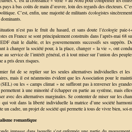
lables. C’est la croissance « verte » au Nord pour compenser les émissi
s pays à bas coûts de main d’œuvre, loin des regards des électeurs. C’est
politique. C’est, enfin, une majorité de militants écologistes sincèreme
 dominants.
ituation n’est pas le fruit du hasard, et sans doute l’écologie paie-t
stes en France se sont principalement construits dans l’après-mai 68 sur 
EDF était le diable, et les gouvernements successifs ses suppôts. De dé
ant à changer la société pour, à la place, changer « la vie », ont con
e au service de l’intérêt général, et à tout miser sur l’union des peuple
ue a pris deux risques.
ier fut de se replier sur les seules alternatives individuelles et les 
aires, mais il est néanmoins évident que les Association pour le mai
(SEL) ou les « camps climat » ne suffiront pas à renverser les grandes
 permettent à une minorité d’échapper en partie au système, mais elles 
er avec des alternatives marginales. Se contenter de miser sur les ch
e qui voit dans la liberté individuelle la matrice d’une société harmon
te un cadre, un projet de société qui permette à tous de vivre bien, soi-
alisme romantique
onde impasse dans laquelle s’est enfermée une partie du mouvement éc