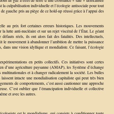
ons de gaz à effet de serre d’une croissance « sale » délocalisée
 la culpabilisation individuelle et l’écologie antisociale pour tout
nt de gauche pris au piège de ce hold-up réussi grâce à l’appui des
-elle au prix fort certaines erreurs historiques. Les mouvements
la lutte anti-nucléaire et sur un rejet viscéral de l’État. Le géant
fauts réels, ils ont alors fait des fatalités. Des intellectuels,
duit le mouvement à abandonner l’ambition de mettre la puissance
s, dans une vision idyllique et mondialiste. Ce faisant, l’écologie
expérimentations en petits collectifs. Ces initiatives sont certes
ntien d’une agriculture paysanne (AMAP), les Système d’échange
 multinationales et à changer radicalement la société. Les bulles
laissent intacte une mondialisation capitaliste qui peut très bien
angements de comportements, c’est aussi cautionner une approche
ieuse. C’est oublier que l’émancipation individuelle et collective
même et avec les autres.
ologiste est le mondialisme, qui consiste à conditionner toute