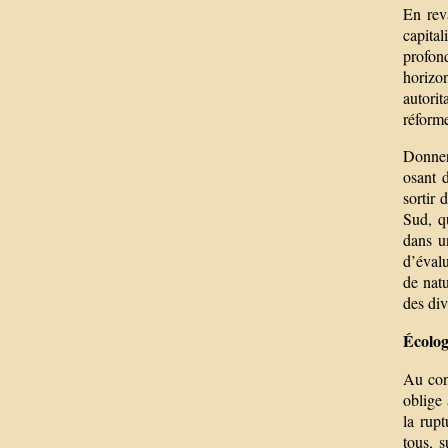
En rev
capita
profon
horizon
autorit
réforme
Donner 
osant 
sortir 
Sud, q
dans u
d’évalu
de natu
des div
Écolog
Au cont
oblige 
la rupt
tous, 