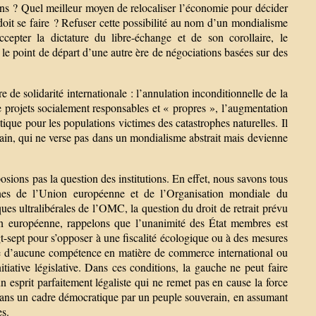
ons ? Quel meilleur moyen de relocaliser l’économie pour décider
doit se faire ? Refuser cette possibilité au nom d’un mondialisme
cepter la dictature du libre-échange et de son corollaire, le
 le point de départ d’une autre ère de négociations basées sur des
 de solidarité internationale : l’annulation inconditionnelle de la
 projets socialement responsables et « propres », l’augmentation
tique pour les populations victimes des catastrophes naturelles. Il
ain, qui ne verse pas dans un mondialisme abstrait mais devienne
osions pas la question des institutions. En effet, nous savons tous
dines de l’Union européenne et de l’Organisation mondiale du
s ultralibérales de l’OMC, la question du droit de retrait prévu
on européenne, rappelons que l’unanimité des État membres est
ingt-sept pour s’opposer à une fiscalité écologique ou à des mesures
se d’aucune compétence en matière de commerce international ou
tiative législative. Dans ces conditions, la gauche ne peut faire
 esprit parfaitement légaliste qui ne remet pas en cause la force
oré dans un cadre démocratique par un peuple souverain, en assumant
es.