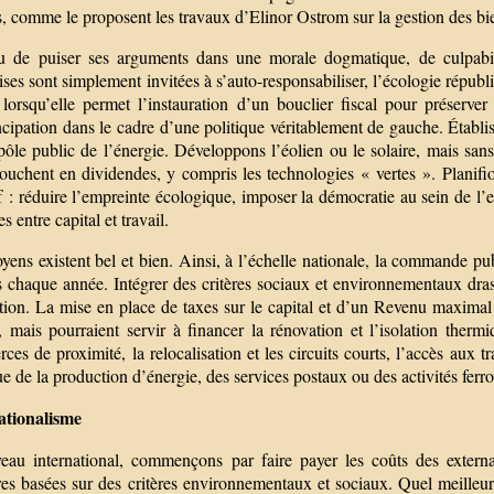
s, comme le proposent les travaux d’Elinor Ostrom sur la gestion des b
u de puiser ses arguments dans une morale dogmatique, de culpabilis
ises sont simplement invitées à s’auto-responsabiliser, l’écologie républi
 lorsqu’elle permet l’instauration d’un bouclier fiscal pour préserver
cipation dans le cadre d’une politique véritablement de gauche. Établi
ôle public de l’énergie. Développons l’éolien ou le solaire, mais sans
touchent en dividendes, y compris les technologies « vertes ». Planifi
f : réduire l’empreinte écologique, imposer la démocratie au sein de l’e
es entre capital et travail.
ens existent bel et bien. Ainsi, à l’échelle nationale, la commande pub
s chaque année. Intégrer des critères sociaux et environnementaux dra
tion. La mise en place de taxes sur le capital et d’un Revenu maximal
, mais pourraient servir à financer la rénovation et l’isolation therm
es de proximité, la relocalisation et les circuits courts, l’accès aux tra
e de la production d’énergie, des services postaux ou des activités ferro
ationalisme
eau international, commençons par faire payer les coûts des externa
ères basées sur des critères environnementaux et sociaux. Quel meilleu