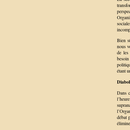
transfo
perspe
Organi
social
incompa
Bien sû
nous vo
de les 
besoin 
politiq
étant u
Diabol
Dans ce
l’heur
supran
l’Orga
débat p
élimine