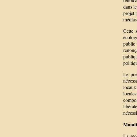
renouve
dans le
projet 
médias
Cette s
écologi
public 
renonç
publiqu
politiq
Le prem
nécess
locaux 
locales
compos
libéral
nécessi
Mondi
La sec