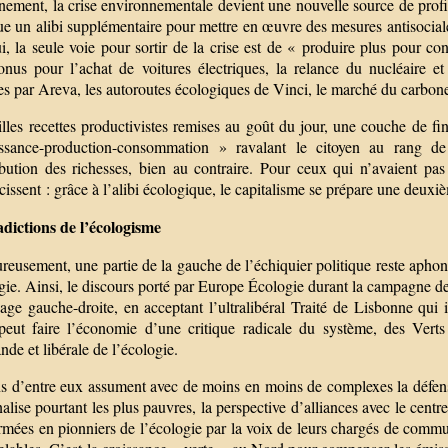
ement, la crise environnementale devient une nouvelle source de profit
tue un alibi supplémentaire pour mettre en œuvre des mesures antisocia
i, la seule voie pour sortir de la crise est de « produire plus pour c
onus pour l’achat de voitures électriques, la relance du nucléaire 
s par Areva, les autoroutes écologiques de Vinci, le marché du carbone
lles recettes productivistes remises au goût du jour, une couche de fin
ssance-production-consommation » ravalant le citoyen au rang d
ribution des richesses, bien au contraire. Pour ceux qui n’avaient pa
rcissent : grâce à l’alibi écologique, le capitalisme se prépare une deuxi
dictions de l’écologisme
reusement, une partie de la gauche de l’échiquier politique reste aph
gie. Ainsi, le discours porté par Europe Écologie durant la campagne de
age gauche-droite, en acceptant l’ultralibéral Traité de Lisbonne qui in
peut faire l’économie d’une critique radicale du système, des Verts
de et libérale de l’écologie.
ns d’entre eux assument avec de moins en moins de complexes la défen
alise pourtant les plus pauvres, la perspective d’alliances avec le cent
rmées en pionniers de l’écologie par la voix de leurs chargés de communi