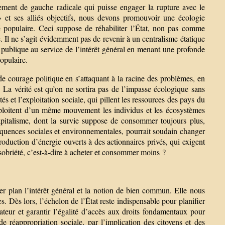
ment de gauche radicale qui puisse engager la rupture avec le
 » et ses alliés objectifs, nous devons promouvoir une écologie
té populaire. Ceci suppose de réhabiliter l’État, non pas comme
Il ne s’agit évidemment pas de revenir à un centralisme étatique
e publique au service de l’intérêt général en menant une profonde
populaire.
de courage politique en s’attaquant à la racine des problèmes, en
 La vérité est qu’on ne sortira pas de l’impasse écologique sans
és et l’exploitation sociale, qui pillent les ressources des pays du
ploitent d’un même mouvement les individus et les écosystèmes
italisme, dont la survie suppose de consommer toujours plus,
séquences sociales et environnementales, pourrait soudain changer
duction d’énergie ouverts à des actionnaires privés, qui exigent
a sobriété, c’est-à-dire à acheter et consommer moins ?
er plan l’intérêt général et la notion de bien commun. Elle nous
es. Dès lors, l’échelon de l’État reste indispensable pour planifier
ateur et garantir l’égalité d’accès aux droits fondamentaux pour
e réappropriation sociale, par l’implication des citoyens et des