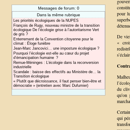
gouvern
consti
Messages de forum: 0
pour lu
Dans la même rubrique
superb
Les priorités écologiques de la NUPES
détenue
François de Rugy, nouveau ministre de la transition
écologique De l’écologie grise à l’autoritarisme Vert
de gris ?
De viei
Enterrement de la Convention citoyenne pour le
« croi
climat : Éloge funèbre
redist
Jean-Marc Jancovici… une imposture écologique ?
Pourquoi l’écologie est-elle au cœur du projet
s’éclai
d’émancipation humaine ?
Remue-Méninges : L’écologie dans la reconversion
Contra
industrielle
Scandale : baisse des effectifs au Ministère de… la
Malheu
Transition écologique
« Plutôt que décroissance, il faut penser bien-être et
l’écolo
démocratie » (entretien avec Marc Dufumier)
du cliv
qu’on 
marchan
Certai
qui pén
transfo