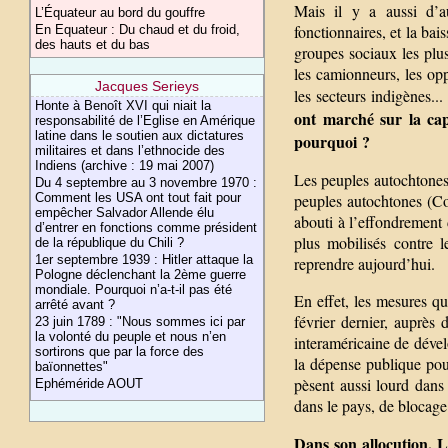
Mais il y a aussi d’au
L’Équateur au bord du gouffre
fonctionnaires, et la bai
En Equateur : Du chaud et du froid,
des hauts et du bas
groupes sociaux les plu
les camionneurs, les opp
Jacques Serieys
les secteurs indigènes..
Honte à Benoît XVI qui niait la
ont marché sur la capi
responsabilité de l’Eglise en Amérique
latine dans le soutien aux dictatures
pourquoi ?
militaires et dans l’ethnocide des
Indiens (archive : 19 mai 2007)
Les peuples autochtones 
Du 4 septembre au 3 novembre 1970 :
Comment les USA ont tout fait pour
peuples autochtones (Co
empêcher Salvador Allende élu
abouti à l’effondrement 
d’entrer en fonctions comme président
plus mobilisés contre 
de la république du Chili ?
1er septembre 1939 : Hitler attaque la
reprendre aujourd’hui.
Pologne déclenchant la 2ème guerre
mondiale. Pourquoi n’a-t-il pas été
En effet, les mesures qu
arrêté avant ?
février dernier, auprès
23 juin 1789 : "Nous sommes ici par
la volonté du peuple et nous n’en
interaméricaine de déve
sortirons que par la force des
la dépense publique pou
baïonnettes"
pèsent aussi lourd dans
Ephéméride AOUT
dans le pays, de blocage
Dans son allocution, 