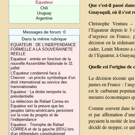
Equateur
Que s’est-il passé dan
Chili
Guayaquil, où il s’est r
Uruguay
Argentine
Christophe Ventura – 
l’Equateur depuis le 3 o
Messages de forum: 0
d’urgence en France, p
Dans la même rubrique
décision en la réduisant
EQUATEUR : DE L’INDEPENDANCE
cadre, Lenín Moreno a 
FORMELLE A LA SOUVERAINETE
REELLE
de l’Equateur, à Guayaq
Equateur : entrée en fonction de la
nouvelle Assemblée Nationale le 31
Quelle est l’origine de
juillet
L’Équateur condamné face à
La décision récente qui
Chevron : un procès symbolique d’un
droit international au service des
jaunes en France : l’aug
transnationales
est le carburant populai
Equateur : La droite remporte la
mesures économiques qu’o
présidentielle
La réélection de Rafael Correa en
Equateur est la preuve que les
Comme souvent dans les p
peuples latino-américains persistent
et par affirmation d’u
sur la voie du progrès et de
l’indépendance
payaient la moitié de leu
Equateur : Triomphe de Rafael
décidé de stopper, ce qui
CORREA et de la gauche (65%) lors
d’un référendum constitutionnel