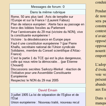
conduir
Messages de forum: 0
Pendant
Dans la même rubrique
de nou
Rome, 50 ans plus tard : Avis de tempête sur
sera pa
l’Europe et sur la France ! (Laurent Fabius)
Plan de relance européen : Alerte face au passage en
constr
force des lobbies fossiles au Parlement
contes
Pour l’anniversaire du 29 mai (victoire du NON), vive
n’avai
la constituante européenne !
Victoire : la désobéissance en Europe paye
opposé
Faut-il une constitution européenne ? (par Pierre
opposan
Khalfa, secrétaire national de l’Union syndicale
nourri
Solidaires, membre du Conseil scientifique d’Attac-
France)
emporte
C’est la partie 1 du TCE qui est la plus dangereuse,
celle qui nous retire la démocratie... (par Etienne
L’adop
Chouard)
d’évolu
Discussions secrètes Sarkozy-Merkel : réaction de
l’Initiative pour une Assemblée Constituante
voie ve
Européenne
présent
Respectez le NON du 29 mai 2005
abando
aux Eur
David Emain
3 juillet 1905 La loi de séparation de l’Eglise et de
Dans un
l’Etat
manque
Union européenne : Nouveau traité, nouveau recul