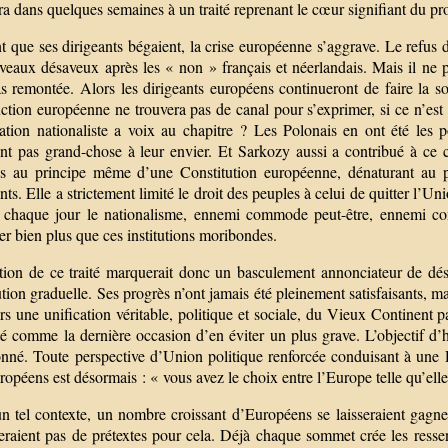
a dans quelques semaines à un traité reprenant le cœur signifiant du proj
 que ses dirigeants bégaient, la crise européenne s’aggrave. Le refus de
veaux désaveux après les « non » français et néerlandais. Mais il ne p
s remontée. Alors les dirigeants européens continueront de faire la so
uction européenne ne trouvera pas de canal pour s’exprimer, si ce n’es
tation nationaliste a voix au chapitre ? Les Polonais en ont été les p
ent pas grand-chose à leur envier. Et Sarkozy aussi a contribué à ce c
s au principe même d’une Constitution européenne, dénaturant au p
ts. Elle a strictement limité le droit des peuples à celui de quitter l’Unio
t chaque jour le nationalisme, ennemi commode peut-être, ennemi co
r bien plus que ces institutions moribondes.
tion de ce traité marquerait donc un basculement annonciateur de dés
tion graduelle. Ses progrès n’ont jamais été pleinement satisfaisants, m
rs une unification véritable, politique et sociale, du Vieux Continent pa
é comme la dernière occasion d’en éviter un plus grave. L’objectif d’h
nné. Toute perspective d’Union politique renforcée conduisant à une
opéens est désormais : « vous avez le choix entre l’Europe telle qu’ell
 tel contexte, un nombre croissant d’Européens se laisseraient gagner 
raient pas de prétextes pour cela. Déjà chaque sommet crée les ressent