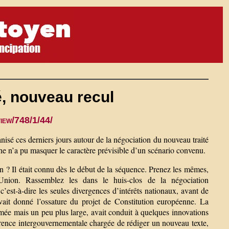
, nouveau recul
view/748/1/44/
sé ces derniers jours autour de la négociation du nouveau traité
ène n’a pu masquer le caractère prévisible d’un scénario convenu.
n ? Il était connu dès le début de la séquence. Prenez les mêmes,
’Union. Rassemblez les dans le huis-clos de la négociation
c’est-à-dire les seules divergences d’intérêts nationaux, avant de
vait donné l’ossature du projet de Constitution européenne. La
mée mais un peu plus large, avait conduit à quelques innovations
rence intergouvernementale chargée de rédiger un nouveau texte,