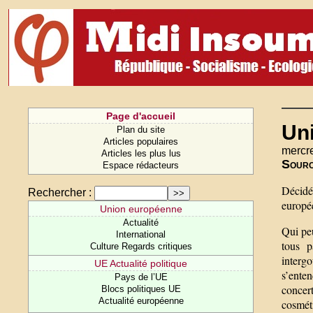
Page d'accueil
Uni
Plan du site
Articles populaires
mercre
Articles les plus lus
Sour
Espace rédacteurs
Décidé
Rechercher :
europée
Union européenne
Actualité
Qui peu
International
tous p
Culture Regards critiques
intergo
UE Actualité politique
s’ente
Pays de l’UE
concert
Blocs politiques UE
Actualité européenne
cosmét