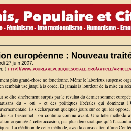
on européenne : Nouveau traité
di 27 juin 2007.
ce :
http://www.pourlarepubliquesociale.org/article/article
ment plus grand-chose ne fonctionne. Même le laborieux suspense organi
n semblait usé jusqu’à la corde. Et jamais la lourdeur de la mise en sc
t se dire sincèrement surpris par le résultat du dernier sommet europée
artisans du « oui » et des politiques libérales qui dominent l
uvernementale. Ils s’écharperont quelques jours sur ce qui les oppose, 
ndre sur l’essentiel : on continue comme avant. Une telle méthode a
ation organisée à cette occasion, pas plus démocratique qu’à l’accoutu
iques. La réédition de cette méthode, avec la convocation d’une Confé