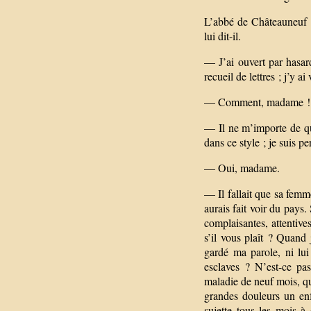
L’abbé de Châteauneuf 
lui dit-il.
— J’ai ouvert par hasard
recueil de lettres ; j’y a
— Comment, madame ! Sav
— Il ne m’importe de qui
dans ce style ; je suis p
— Oui, madame.
— Il fallait que sa femm
aurais fait voir du pays.
complaisantes, attentiv
s’il vous plaît ? Quand
gardé ma parole, ni lu
esclaves ? N’est-ce pa
maladie de neuf mois, qu
grandes douleurs un enf
sujette tous les mois 