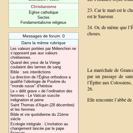
Christianisme
23. Car le mari est le ch
Eglise catholique
est le Sauveur.
Sectes
Fondamentalisme religieux
24. Or, de même que l’Ég
choses.
Messages de forum: 0
Dans la même rubrique
Les valeurs portées par Mélenchon ne
s’opposent pas aux valeurs
chrétiennes.
Quand des yeux de la Vierge
coulaient des larmes de sang
La maréchale de Grancey
Bible : ses interdictions
par un passage de sain
La direction de l’Église orthodoxe a
qualifié l’idéologie de Poutine du
l’Épître aux Colossiens, 
"monde russe" d’hérésie
26.
Le « délit grave » de l’ordination des
femmes - Le Vatican suscite
Elle rencontre l’abbé de 
indignation et peine
Saint Thomas d’Aquin (28 décembre)
et les femmes
Bible et vie quotidienne du 21ème
siècle
Ecologie intégrale : L’invitation au
changement lancée par le pape
François