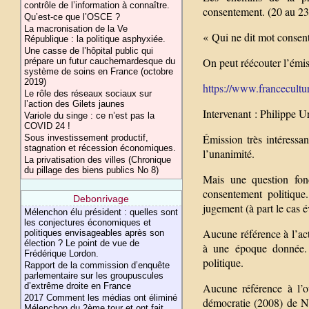
contrôle de l’information à connaître.
consentement. (20 au 23/
Qu’est-ce que l’OSCE ?
La macronisation de la Ve
« Qui ne dit mot consent
République : la politique asphyxiée.
Une casse de l’hôpital public qui
On peut réécouter l’émis
prépare un futur cauchemardesque du
système de soins en France (octobre
2019)
https://www.franceculture
Le rôle des réseaux sociaux sur
l’action des Gilets jaunes
Intervenant : Philippe 
Variole du singe : ce n’est pas la
COVID 24 !
Émission très intéressan
Sous investissement productif,
stagnation et récession économiques.
l’unanimité.
La privatisation des villes (Chronique
du pillage des biens publics No 8)
Mais une question fond
consentement politique
Debonrivage
jugement (à part le cas 
Mélenchon élu président : quelles sont
les conjectures économiques et
Aucune référence à l’act
politiques envisageables après son
élection ? Le point de vue de
à une époque donnée. 
Frédérique Lordon.
politique.
Rapport de la commission d’enquête
parlementaire sur les groupuscules
d’extrême droite en France
Aucune référence à l’o
2017 Comment les médias ont éliminé
démocratie (2008) de 
Mélenchon du 2ème tour et ont fait