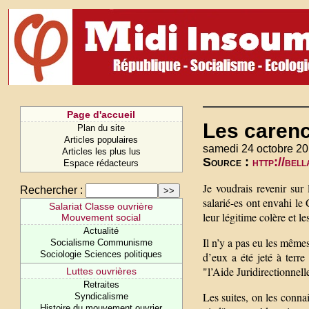
Page d'accueil
Les carenc
Plan du site
Articles populaires
samedi 24 octobre 20
Articles les plus lus
Source :
http://bel
Espace rédacteurs
Je voudrais revenir sur
Rechercher :
salarié-es ont envahi l
Salariat Classe ouvrière
leur légitime colère et 
Mouvement social
Actualité
Il n’y a pas eu les mêm
Socialisme Communisme
Sociologie Sciences politiques
d’eux a été jeté à terre
"l’Aide Juridirectionnell
Luttes ouvrières
Retraites
Les suites, on les connai
Syndicalisme
Histoire du mouvement ouvrier