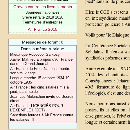
pied" sans solde puis c
Grèves contre les licenciements
Hier, le CCE s’est tenu 
Journées nationales
en intersyndicale manif
Grève retraite 2019 2020
Fermetures d’entreprise
protection policière ! 
Air France 2015
Voilà pour "le Dialogue 
Messages de forum: 0
La Conférence Sociale o
Dans la même rubrique
Solidaires. Il n’en est 
Mieux que Robocop, Sarkozy
syndicales présentes son
Xavier Mathieu à propos d’Air France
dans Le Grand Journal
Autre exemple à la SNCF
Air France, le Front National montre
son vrai visage
2014 les cheminot-es
Longue marche 15 octobre 1934 19
Conséquences : éclatem
octobre 1935
49/3, fermeture de lig
Air France : les cinq salariés mis à
pied, sans solde
l’écologie), c’est une d
Jean-Luc Mélenchon invité de Bourdin
direct
Nous pourrions aussi c
Air France : LICENCIÉS POUR
postes, ils et elles ont
L’EXEMPLE ! (CGT)
enseignant-es, le Privé et
Sanctions lourdes à Air France contre
les salariés !!!
longue et certainement 