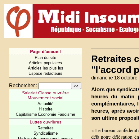
Page d'accueil
Retraites 
Plan du site
Articles populaires
"l’accord 
Articles les plus lus
Espace rédacteurs
dimanche 18 octobre
Rechercher :
Alors que syndicat
Salariat Classe ouvrière
heures du matin p
Mouvement social
complémentaires, l
Actualité
Histoire
heures, après avoi
Capitalisme Economie Fascisme
son ultime proposit
Luttes ouvrières
Retraites
« Le bureau confédéral d
Syndicalisme
déjà notre délégation ém
Histoire du mouvement ouvrier