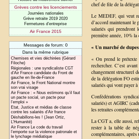
chef de file de la déléga
Grèves contre les licenciements
Journées nationales
Le MEDEF, qui veut repo
Grève retraite 2019 2020
d’accord maintenant le 
Fermetures d’entreprise
salariés qui prendront 
Air France 2015
première année, 10% la 
Messages de forum: 0
« Un marché de dupes
Dans la même rubrique
« On prend le prétexte
Chemises et vies déchirées (Gérard
Filoche)
rechercher. C’est avant
Régionales : une syndicaliste CGT
changement structurel de
d’Air France candidate du Front de
de la délégation FO esti
gauche en Ile-de-France
Air France, le Front National montre
salariés qui vont payer à
son vrai visage
Air France : « Nous estimons qu’il faut
Confédérations syndica
un pacte social, un pacte pour
salariés) et AGIRC (cadr
l’emploi »
Etat, Justice et médias de classe
les retraites complément
contre les salariés d’Air france
Déshabillons-les ! (Jean Ortiz,
La CGT a, elle aussi, r
L’Humanité)
rester à la table de né
Air France Le code du travail
l’emporte sur la violence patronale et
complémentaires, après u
le lynchage médiatique