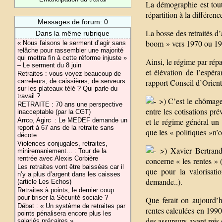
La démographie est tout 
répartition à la différen
Messages de forum: 0
La bosse des retraités d
Dans la même rubrique
boom » vers 1970 ou 19
« Nous faisons le serment d’agir sans
relâche pour rassembler une majorité
qui mettra fin à cette réforme injuste »
Ainsi, le régime par ré
– Le serment du 8 juin
et élévation de l’espéra
Retraites : vous voyez beaucoup de
rapport Conseil d’Orienta
carreleurs, de caissières, de serveurs
sur les plateaux télé ? Qui parle du
travail ?
>) C’est le chômage q
RETRAITE : 70 ans une perspective
entre les cotisations pr
inacceptable (par la CGT)
et le régime général un 
Arrco, Agirc : Le MEDEF demande un
report à 67 ans de la retraite sans
que les « politiques »n’
décote
Violences conjugales, retraites,
>) Xavier Bertrand 
miniremaniement... : Tour de la
rentrée avec Alexis Corbière
concerne « les rentes » 
Les retraites vont être baissées car il
que pour la valorisatio
n’y a plus d’argent dans les caisses
demande..).
(article Les Echos)
Retraites à points, le dernier coup
pour briser la Sécurité sociale ?
Que ferait on aujourd’h
Débat : « Un système de retraites par
rentes calculées en 1990
points pénalisera encore plus les
des assureurs ayant mis 
salariés précaires »