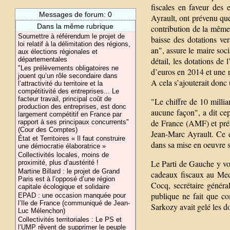
fiscales en faveur des 
Messages de forum: 0
Ayrault, ont prévenu que 
Dans la même rubrique
contribution de la même 
Soumettre à référendum le projet de
baisse des dotations ver
loi relatif à la délimitation des régions,
an", assure le maire soc
aux élections régionales et
détail, les dotations de
départementales
"Les prélèvements obligatoires ne
d’euros en 2014 et une 
jouent qu’un rôle secondaire dans
A cela s’ajouterait donc
l’attractivité du territoire et la
compétitivité des entreprises... Le
facteur travail, principal coût de
"Le chiffre de 10 millia
production des entreprises, est donc
aucune façon", a dit ce
largement compétitif en France par
de France (AMF) et prési
rapport à ses principaux concurrents"
(Cour des Comptes)
Jean-Marc Ayrault. Ce ch
État et Territoires « Il faut construire
dans sa mise en oeuvre sur
une démocratie élaboratrice »
Collectivités locales, moins de
Le Parti de Gauche y vo
proximité, plus d’austérité !
Martine Billard : le projet de Grand
cadeaux fiscaux au Med
Paris est à l’opposé d’une région
Cocq, secrétaire génér
capitale écologique et solidaire
publique ne fait que co
EPAD : une occasion manquée pour
l’Ile de France (communiqué de Jean-
Sarkozy avait gelé les do
Luc Mélenchon)
Collectivités territoriales : Le PS et
l’UMP rêvent de supprimer le peuple