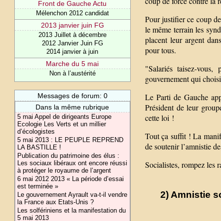
coup de force contre la r
Front de Gauche Actu
Mélenchon 2012 candidat
Pour justifier ce coup d
2013 janvier juin FG
le même terrain les syndic
2013 Juillet à décembre
placent leur argent dan
2012 Janvier Juin FG
pour tous.
2014 janvier à juin
Marche du 5 mai
"Salariés taisez-vous,
Non à l’austérité
gouvernement qui choisit
Messages de forum: 0
Le Parti de Gauche app
Président de leur grou
Dans la même rubrique
cette loi !
5 mai Appel de dirigeants Europe
Ecologie Les Verts et un millier
d’écologistes
Tout ça suffit ! La mani
5 mai 2013 : LE PEUPLE REPREND
de soutenir l’amnistie des
LA BASTILLE !
Publication du patrimoine des élus :
Les sociaux libéraux ont encore réussi
Socialistes, rompez les r
à protéger le royaume de l’argent
6 mai 2012 2013 « La période d’essai
est terminée »
2) Amnistie s
Le gouvernement Ayrault va-t-il vendre
la France aux Etats-Unis ?
Les solfériniens et la manifestation du
5 mai 2013