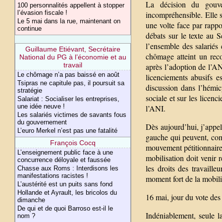
La décision du gouve
100 personnalités appellent à stopper
l’évasion fiscale !
incompréhensible. Elle s
Le 5 mai dans la rue, maintenant on
une volte face par rapp
continue
débats sur le texte au S
l’ensemble des salariés 
Guillaume Etiévant, Secrétaire
chômage atteint un reco
National du PG à l’économie et au
travail
après l’adoption de l’AN
Le chômage n’a pas baissé en août
licenciements abusifs 
Tsipras ne capitule pas, il poursuit sa
discussion dans l’hémic
stratégie
sociale et sur les licenc
Salariat : Socialiser les entreprises,
une idée neuve !
l’ANI.
Les salariés victimes de savants fous
du gouvernement
Dès aujourd’hui, j’appel
L’euro Merkel n’est pas une fatalité
gauche qui peuvent, comm
François Cocq
mouvement pétitionnaire 
L’enseignement public face à une
mobilisation doit venir 
concurrence déloyale et faussée
les droits des travaill
Chasse aux Roms : Interdisons les
manifestations racistes !
moment fort de la mobili
L’austérité est un puits sans fond
Hollande et Ayrault, les bricolos du
16 mai, jour du vote des
dimanche
De qui et de quoi Barroso est-il le
Indéniablement, seule l
nom ?