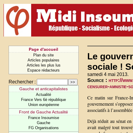
Page d'accueil
Le gouvern
Plan du site
Articles populaires
sociale ! S
Articles les plus lus
Espace rédacteurs
samedi 4 mai 2013.
Source :
http://www
Rechercher :
censurer-amnistie-s
Gauche et anticapitalistes
Actualité
Ce matin sur France-Inf
France Vers 6è république
gouvernement s’opposerai
Union européenne
associatifs à l’assemblée
Front de Gauche Actualité
France Insoumise
Déjà réduit au sénat en 
Gauche
avait malgré tout trouv
FG Organisations