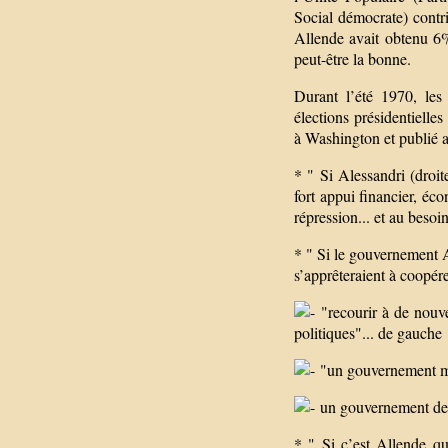
Social démocrate) contri
Allende avait obtenu 6
peut-être la bonne.
Durant l’été 1970, les
élections présidentiell
à Washington et publié a
* " Si Alessandri (droit
fort appui financier, éco
répression... et au besoin
* " Si le gouvernement Al
s’apprêteraient à coopére
"recourir à de nouvel
politiques"... de gauche
"un gouvernement mil
un gouvernement de
* " Si c’est Allende qu