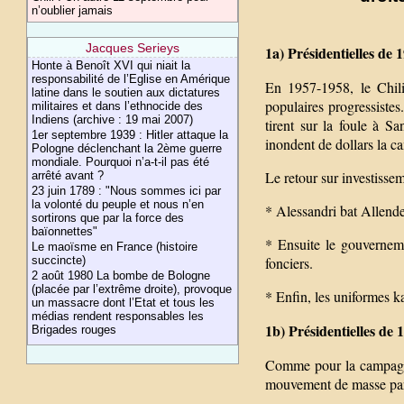
n’oublier jamais
Jacques Serieys
1a) Présidentielles de 
Honte à Benoît XVI qui niait la
responsabilité de l’Eglise en Amérique
En 1957-1958, le Chili
latine dans le soutien aux dictatures
populaires progressistes
militaires et dans l’ethnocide des
Indiens (archive : 19 mai 2007)
tirent sur la foule à S
1er septembre 1939 : Hitler attaque la
inondent de dollars la c
Pologne déclenchant la 2ème guerre
mondiale. Pourquoi n’a-t-il pas été
Le retour sur investisse
arrêté avant ?
23 juin 1789 : "Nous sommes ici par
la volonté du peuple et nous n’en
* Alessandri bat Allend
sortirons que par la force des
baïonnettes"
* Ensuite le gouvernemen
Le maoïsme en France (histoire
succincte)
fonciers.
2 août 1980 La bombe de Bologne
(placée par l’extrême droite), provoque
* Enfin, les uniformes ka
un massacre dont l’Etat et tous les
médias rendent responsables les
1b) Présidentielles de 
Brigades rouges
Comme pour la campagne 
mouvement de masse par l