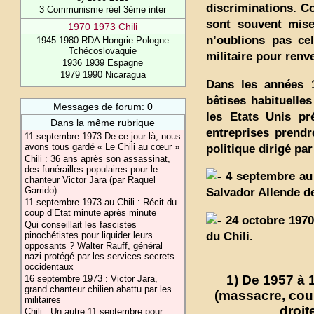
discriminations. C
3 Communisme réel 3ème inter
sont souvent mises
1970 1973 Chili
n’oublions pas ce
1945 1980 RDA Hongrie Pologne
Tchécoslovaquie
militaire pour renve
1936 1939 Espagne
1979 1990 Nicaragua
Dans les années 1
bêtises habituelles
Messages de forum: 0
les Etats Unis pré
Dans la même rubrique
entreprises prendr
11 septembre 1973 De ce jour-là, nous
avons tous gardé « Le Chili au cœur »
politique dirigé par
Chili : 36 ans après son assassinat,
des funérailles populaires pour le
4 septembre au 
chanteur Victor Jara (par Raquel
Garrido)
Salvador Allende de
11 septembre 1973 au Chili : Récit du
coup d’Etat minute après minute
24 octobre 1970 
Qui conseillait les fascistes
pinochétistes pour liquider leurs
du Chili.
opposants ? Walter Rauff, général
nazi protégé par les services secrets
occidentaux
1) De 1957 à 1
16 septembre 1973 : Victor Jara,
grand chanteur chilien abattu par les
(massacre, cou
militaires
droit
Chili : Un autre 11 septembre pour