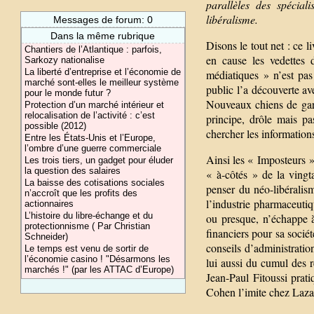
parallèles des spécia
libéralisme.
Messages de forum: 0
Dans la même rubrique
Disons le tout net : ce 
Chantiers de l’Atlantique : parfois,
en cause les vedettes 
Sarkozy nationalise
La liberté d’entreprise et l’économie de
médiatiques » n’est pas
marché sont-elles le meilleur système
public l’a découverte a
pour le monde futur ?
Nouveaux chiens de gard
Protection d’un marché intérieur et
relocalisation de l’activité : c’est
principe, drôle mais pa
possible (2012)
chercher les informations
Entre les États-Unis et l’Europe,
l’ombre d’une guerre commerciale
Ainsi les « Imposteurs 
Les trois tiers, un gadget pour éluder
la question des salaires
« à-côtés » de la vingta
La baisse des cotisations sociales
penser du néo-libérali
n’accroît que les profits des
l’industrie pharmaceuti
actionnaires
L’histoire du libre-échange et du
ou presque, n’échappe 
protectionnisme ( Par Christian
financiers pour sa socié
Schneider)
conseils d’administrati
Le temps est venu de sortir de
l’économie casino ! "Désarmons les
lui aussi du cumul des 
marchés !" (par les ATTAC d’Europe)
Jean-Paul Fitoussi pra
Cohen l’imite chez Lazar