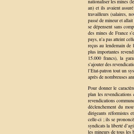
nationaliser les mines (
an) et ils avaient assu
travailleurs (salaires, n
passé de mineur et allait
se dépensent sans compt
des mines de France s’e
pays, n’a pas atteint ce
reçus au lendemain de la
plus importantes revendi
15.000 francs), la gar
s’ajouter des revendicati
l’Etat-patron tout un sys
après de nombreuses ann
Pour donner le caractèr
plan les revendications 
revendications communes
déclenchement du mouv
dirigeants réformistes
celle-ci ; ils se pronon
syndicats la liberté d’a
les mineurs de tous les b