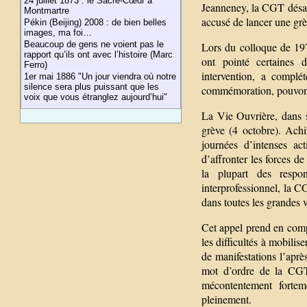
24 juillet 1873 : le Sacré-Cœur à
Jeanneney, la CGT désar
Montmartre
accusé de lancer une grè
Pékin (Beijing) 2008 : de bien belles
images, ma foi…
Beaucoup de gens ne voient pas le
Lors du colloque de 197
rapport qu’ils ont avec l’histoire (Marc
ont pointé certaines
Ferro)
intervention, a complé
1er mai 1886 "Un jour viendra où notre
silence sera plus puissant que les
commémoration, pouvons-
voix que vous étranglez aujourd’hui"
La Vie Ouvrière, dans 
grève (4 octobre). Achi
journées d’intenses ac
d’affronter les forces de
la plupart des respo
interprofessionnel, la C
dans toutes les grandes v
Cet appel prend en compt
les difficultés à mobili
de manifestations l’après
mot d’ordre de la CGT
mécontentement forteme
pleinement.