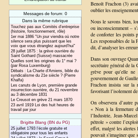
Benoît Frachon (3) avai
oublier les enseignement
Messages de forum: 0
Dans la même rubrique
Nous le savons bien, lo
Touchez pas aux Comités d’entreprise
ou inconsciemment – s’ap
(histoire, fonctionnement, rôle)
de conforter les points 
1er mai 1886 "Un jour viendra où notre
Les responsables de la 
silence sera plus puissant que les
voix que vous étranglez aujourd’hui"
dit, d’analyser les erreu
28 juillet 1875 : la grève ouvrière du
Saint Gothard (Suisse) massacrée
Dans son ouvrage Quand 
Quelles sont les origines du 1° mai ?
secrétaire général de la
(par Rosa Luxemburg)
Débats : La Charte d’Amiens, bible du
grève pour qu’elle ne 
syndicalisme du 21e siècle ? (Pierre
gouvernement de Gaulle-P
Khalfa)
Frachon insista sur la
Les canuts de Lyon, première grande
insurrection ouvrière, du 21 novembre
favorisant l’isolement d
au 3 décembre 1831
Le Creusot en grève 21 mars 1870
On observera d’autre p
23 avril 1919 Loi des huit heures de
« Non à la fermeture d
travail par jour
l’Industrie, Jean-Marce
pétrole » contre l’exploi
Brigitte Blang (BN du PG)
effet, malgré les alerte
25 juillet 1793 l’école gratuite et
obligatoire pour tous les enfants
pouvait s’imaginer que s