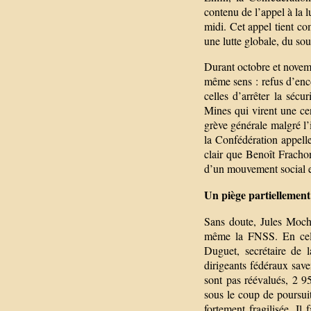
contenu de l’appel à la 
midi. Cet appel tient co
une lutte globale, du souc
Durant octobre et novem
même sens : refus d’enc
celles d’arrêter la sécu
Mines qui virent une cen
grève générale malgré l’
la Confédération appelle
clair que Benoît Frachon
d’un mouvement social e
Un piège partiellement
Sans doute, Jules Moch 
même la FNSS. En cela,
Duguet, secrétaire de
dirigeants fédéraux save
sont pas réévalués, 2 
sous le coup de poursui
fortement fragilisée. Il