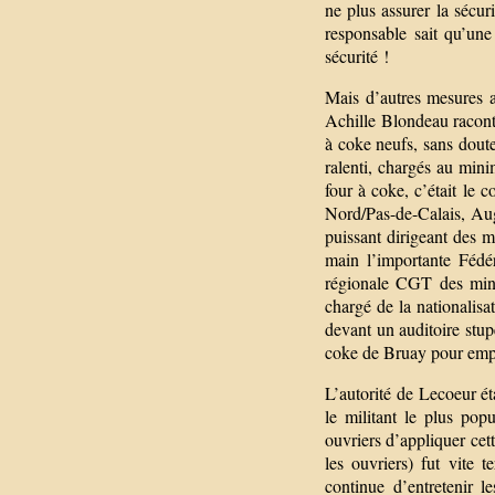
ne plus assurer la sécur
responsable sait qu’un
sécurité !
Mais d’autres mesures a
Achille Blondeau racont
à coke neufs, sans doute
ralenti, chargés au mini
four à coke, c’était le
Nord/Pas-de-Calais, Aug
puissant dirigeant des 
main l’importante Fédér
régionale CGT des min
chargé de la nationalisa
devant un auditoire stupé
coke de Bruay pour empêc
L’autorité de Lecoeur éta
le militant le plus pop
ouvriers d’appliquer cett
les ouvriers) fut vite 
continue d’entretenir l