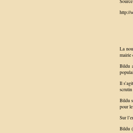
Source 
http://
La nouv
mairie 
Bildu a
populai
Il s’ag
scrutin
Bildu 
pour le
Sur l’
Bildu 