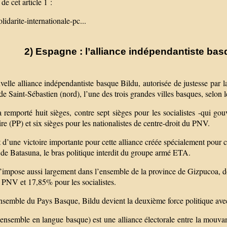
de cet article 1 :
solidarite-internationale-pc...
2) Espagne : l’alliance indépendantiste bas
elle alliance indépendantiste basque Bildu, autorisée de justesse par la
de Saint-Sébastien (nord), l’une des trois grandes villes basques, selon l
 remporté huit sièges, contre sept sièges pour les socialistes -qui go
re (PP) et six sièges pour les nationalistes de centre-droit du PNV.
it d’une victoire importante pour cette alliance créée spécialement pour 
 de Batasuna, le bras politique interdit du groupe armé ETA.
s’impose aussi largement dans l’ensemble de la province de Gizpucoa, 
 PNV et 17,85% pour les socialistes.
ensemble du Pays Basque, Bildu devient la deuxième force politique av
(ensemble en langue basque) est une alliance électorale entre la mouva