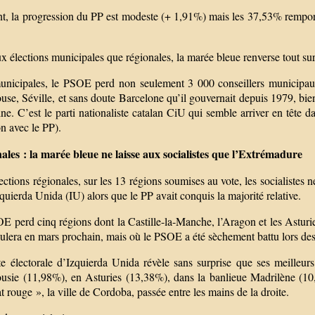
t, la progression du PP est modeste (+ 1,91%) mais les 37,53% remportés
.
x élections municipales que régionales, la marée bleue renverse tout su
nicipales, le PSOE perd non seulement 3 000 conseillers municipaux m
se, Séville, et sans doute Barcelone qu’il gouvernait depuis 1979, bien q
ine. C’est le parti nationaliste catalan CiU qui semble arriver en tête 
on avec le PP).
ales : la marée bleue ne laisse aux socialistes que l’Extrémadure
ctions régionales, sur les 13 régions soumises au vote, les socialistes
quierda Unida (IU) alors que le PP avait conquis la majorité relative.
 perd cinq régions dont la Castille-la-Manche, l’Aragon et les Asturies
oulera en mars prochain, mais où le PSOE a été sèchement battu lors d
te électorale d’Izquierda Unida révèle sans surprise que ses meilleurs
usie (11,98%), en Asturies (13,38%), dans la banlieue Madrilène (10
at rouge », la ville de Cordoba, passée entre les mains de la droite.