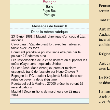
Espagne
Pourtan
Italie
scrutin
Pays-Bas
Portugal
Tant au
Messages de forum: 0
Aux mu
Dans la même rubrique
Andalou
23 février 1981 à Madrid, chronique d’un coup d’État
incerta
annoncé
coaliti
Cayo Lara : "Zapatero est fort avec les faibles et
faible avec les forts"
Comment prendre le pouvoir sans être pris par le
Région
pouvoir ? Podemos o no...
Les responsables de la crise doivent en supporter les
Aux éle
coûts (Cayo Lara, Izquierda Unida)
avec Iz
Qui est José Maria Aznar, ex-premier ministre
espagnol, traité de fasciste par Hugo Chavez ?
Espagne Le PG soutient Izquierda Unida dans son
Le PSOE
refus de payer la dette illégitime
se dér
Puerta del sol à Madrid : 27000 présents votent 16
revendications
La car
Madrid ! Deux millions de marcheurs ce 22 mars
2014
Andalo
« calif