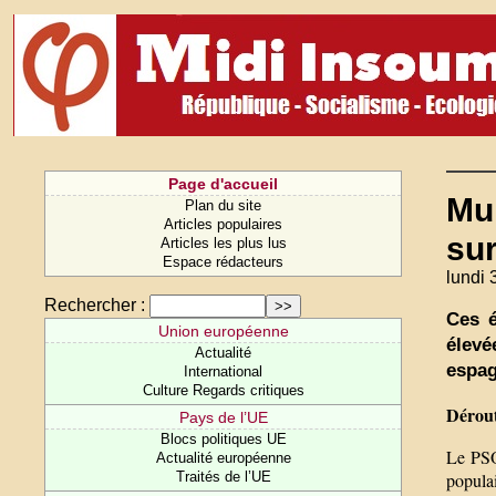
Page d'accueil
Mu
Plan du site
Articles populaires
sur
Articles les plus lus
Espace rédacteurs
lundi 
Rechercher :
Ces é
Union européenne
élevé
Actualité
espag
International
Culture Regards critiques
Dérout
Pays de l’UE
Blocs politiques UE
Le PSOE
Actualité européenne
populai
Traités de l’UE