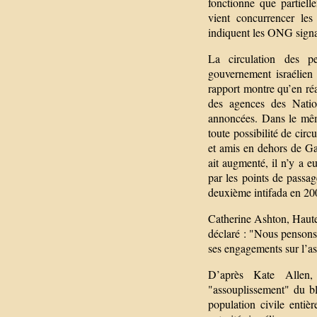
fonctionne que partiel
vient concurrencer les
indiquent les ONG signat
La circulation des p
gouvernement israélien à
rapport montre qu’en réa
des agences des Natio
annoncées. Dans le mêm
toute possibilité de circ
et amis en dehors de G
ait augmenté, il n’y a 
par les points de passag
deuxième intifada en 20
Catherine Ashton, Haute
déclaré : "Nous pensons q
ses engagements sur l’a
D’après Kate Allen,
"assouplissement" du bl
population civile entiè