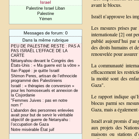
Israel
avant le blocus.
Palestine Israel Liban
Palestine
Israël n’approuve les i
Yémen
Les mesures prises par I
Messages de forum: 0
internationale [2] ont p
Dans la même rubrique
publié aujourd’hui par 
PEU DE PALESTINE RESTE : PAS A
des droits humains et de
PAS ISRAËL L’EFFACE DE LA
renouvelée pour assurer 
CARTE
Nétanyahou devant le Congrès des
La communauté internati
États-Unis : « Ma guerre est la vôtre »
Ilan Pappé : je quitte Israël
efficacement les restric
Shimon Peres, artisan de l’ethnocide
la moitié sont des enfa
programmé des Palestiniens
Gaza".
Israël : « thérapies de conversion »
pour les homosexuels et annexion de
la Cisjordanie
Le rapport indique qu’
"Femmes Juives : pas en notre
blocus parmi ses mesure
nom !"
Gaza, mais a également é
L’abandon des personnes enlevées
avait pour but de servir le véritable
objectif de guerre de Netanyahu :
Israël avait promis d’au
l’occupation de Gaza
aux projets des Nations
Notre misérable État juif
maisons ou stations d