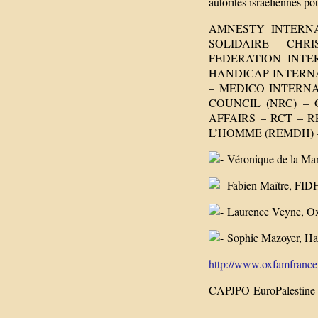
autorités israéliennes pou
AMNESTY INTERNA
SOLIDAIRE – CHR
FEDERATION INTE
HANDICAP INTERNA
– MEDICO INTERN
COUNCIL (NRC) –
AFFAIRS – RCT –
L’HOMME (REMDH) 
Véronique de la Mart
Fabien Maître, FIDH
Laurence Veyne, Ox
Sophie Mazoyer, Han
http://www.oxfamfrance.
CAPJPO-EuroPalestine