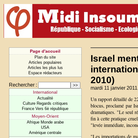
Page d'accueil
Israel men
Plan du site
Articles populaires
internation
Articles les plus lus
Espace rédacteurs
2010)
Rechercher :
mardi 11 janvier 2011
International
Actualité
Un rapport détaillé de 2
Culture Regards critiques
blocus, proclamé par Is
France Vers 6è république
dramatiques. "Le seul rée
Moyen-Orient
fin à cette pratique crue
Afrique Monde arabe
"levée immédiate, incond
USA
Amérique centrale
"Les importations de ma