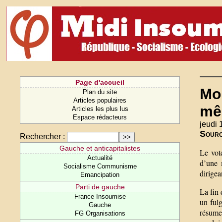
Page d'accueil
Mob
Plan du site
Articles populaires
mê
Articles les plus lus
Espace rédacteurs
jeudi
Sour
Rechercher :
Gauche et anticapitalistes
Le vote
Actualité
d’une 
Socialisme Communisme
dirige
Emancipation
Parti de gauche
La fin 
France Insoumise
un ful
Gauche
résume 
FG Organisations