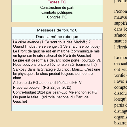
produi
Textes PG
Construction du parti
Prenon
Combats politiques
mauvai
Congrès PG
supplém
dans l
Messages de forum: 0
séance
Dans la même rubrique
statut 
La crise avance (1 Ce sont tous des Madoff ; 2
l’élect
Quand l’industrie se venge ; 3 Vers la crise politique)
Le Front de gauche est en marche (communiqué mis
en ligne sur le site national du Parti de Gauche)
Le mouv
Le pire est désormais devant notre porte (pourquoi ?).
devient
Nous pouvons encore l’éviter bien sûr (comment ?)
ont seu
Sarkozy dans la Stratégie du choc. Mais... C’est une
loi physique : le choc produit toujours son contre
vérifie
choc
l’avis
Adresse du PG au conseil fédéral d’EELV
compte
Place au peuple ! (PG 22 juin 2011)
dissol
Contre-budget 2014 par Jean-Luc Mélenchon et PG
On peut le faire ! (éditorial national du Parti de
lorsqu
Gauche)
partis
distin
organi
bizarr