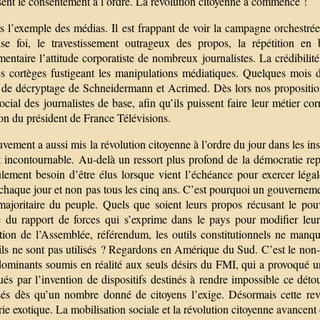
sent le consentement à l’ordre. La révolution citoyenne a commencé !
s l’exemple des médias. Il est frappant de voir la campagne orchestré
se foi, le travestissement outrageux des propos, la répétition en 
entaire l’attitude corporatiste de nombreux journalistes. La crédibilité
es cortèges fustigeant les manipulations médiatiques. Quelques mois 
 de décryptage de Schneidermann et Acrimed. Dès lors nos proposition
social des journalistes de base, afin qu’ils puissent faire leur métier
ion du président de France Télévisions.
ement a aussi mis la révolution citoyenne à l’ordre du jour dans les in
 incontournable. Au-delà un ressort plus profond de la démocratie repr
lement besoin d’être élus lorsque vient l’échéance pour exercer légale
 chaque jour et non pas tous les cinq ans. C’est pourquoi un gouverneme
 majoritaire du peuple. Quels que soient leurs propos récusant le po
 du rapport de forces qui s’exprime dans le pays pour modifier leurs t
ution de l’Assemblée, référendum, les outils constitutionnels ne manqu
’ils ne sont pas utilisés ? Regardons en Amérique du Sud. C’est le no
 dominants soumis en réalité aux seuls désirs du FMI, qui a provoqué u
gués par l’invention de dispositifs destinés à rendre impossible ce dé
sés dès qu’un nombre donné de citoyens l’exige. Désormais cette re
erie exotique. La mobilisation sociale et la révolution citoyenne avan