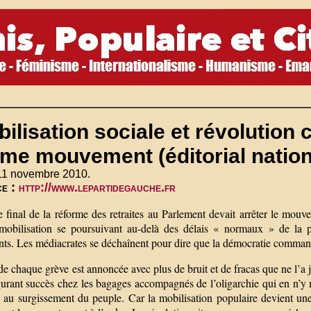
ilisation sociale et révolution
me mouvement (éditorial nation
 11 novembre 2010.
ce :
http://www.lepartidegauche.fr
 final de la réforme des retraites au Parlement devait arrêter le mouve
mobilisation se poursuivant au-delà des délais « normaux » de la pr
ants. Les médiacrates se déchaînent pour dire que la démocratie comman
de chaque grève est annoncée avec plus de bruit et de fracas que ne l’
gurant succès chez les bagages accompagnés de l’oligarchie qui en n’y
au surgissement du peuple. Car la mobilisation populaire devient une c