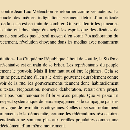
e contre Jean-Luc Mélenchon se retourner contre ses auteurs. La
boucle des mêmes indignations viennent flétrir d’un ridicule
 de la caste est en train de sombrer. On voit fleurir les pancartes
de lutte ont davantage émancipé les esprits que des dizaines de
s ne sont-elles pas le seul moyen d’en sortir ? Amélioration du
 correctement, révolution citoyenne dans les médias avec notamment
stitutions. La Cinquième République à bout de souffle, la Sixième
ésentative est en train de se briser. Les représentants du peuple
ment le pouvoir. Mais il leur faut aussi être légitimes. Cela se
nt ne peut, même s’il en a le droit, gouverner durablement contre
uvoir de la rue, les gouvernements tiennent donc habituellement
extes. Négociation, nouvelle délibération, retrait d’un projet,
ent pas pour renouer le fil brisé avec peuple. Que se passe-t-il
n-respect systématique de leurs engagements de campagne par des
ne vague de révolutions citoyennes. Celles-ci se sont notamment
tournement de la démocratie, comme les référendums révocatoires
vendication ne sonnera plus aux oreilles populaires comme une
cent décidément d’un même mouvement.