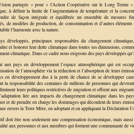
ision partagée » pour « l’Action Coopérative sur le Long Terme » n
que, à définir la limite de l’augmentation de température et la concent
ndre de façon intégrale et équilibrée un ensemble de mesures fina
tés, de modèles de production, de consommation et d’autres éléments 
tablir l’harmonie avec la nature.
ys développés, principaux responsables du changement climatique, 
ître et honorer leur dette climatique dans toutes ses dimensions, comme 
ment climatique. Dans ce cadre nous exigeons des pays développés qu’i
t aux pays en développement l’espace atmosphérique qui est occupé 
isation de l’atmosphère via la réduction et l’absorption de leurs émissi
ys en développement dus à la perte de chance de se développer causé
nt la responsabilité des centaines de millions de personnes qui devron
éliminent leurs politiques restrictives de migration et offrent aux migra
d’adaptation liée aux impacts du changement climatique dans les pay
ser et de prendre en charge les dommages qui découlent de leurs émissi
ure envers la Terre Mère, en adoptant et en appliquant la Déclaration U
tif doit être non seulement une compensation économique, mais aussi pri
gralité aux personnes et aux membres qui forment une communauté de vie