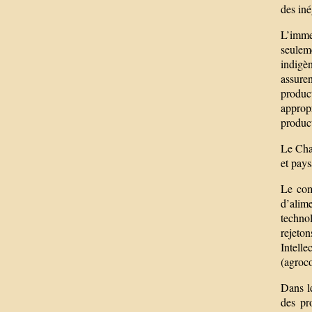
des iné
L’imme
seulem
indigè
assure
produc
approp
produc
Le Chan
et pays
Le com
d’alime
technol
rejeto
Intell
(agroco
Dans l
des pro