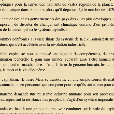
rophiques pour la survie des habitants de vastes régions de la planète
e dramatique dans le monde, alors qu’il dépasse déjà le nombre de 1.02
tinationales et les gouvernements des pays dits « les plus développés 
mposent de discuter du changement climatique comme d’un problème 
n de la cause, qui est le système capitaliste.
mmes confrontés à la crise finale du système de la civilisation patriarc
ature, qui s’est accélérée avec la révolution industrielle.
tème capitaliste nous a imposé une logique de compétences, de prog
mation recherche le gain sans limites, séparant ainsi l’être humain de
rmant tout en marchandise : l’eau, la terre, le génome humain, les cultures
, la mort et la vie elle-même.
e capitalisme, le Terre Mère se transforme en une simple source de mat
ommateurs, en personnes qui comptent pour ce qu’ils ont et non pour ce
italisme demande une puissante industrie militaire pour son processus 
les, réprimant la résistance des peuples. Il s’agit d’un système impérialis
nité est face à une grande alternative : continuer sur la voie du capi
nie avec la nature et le respect de la vie.