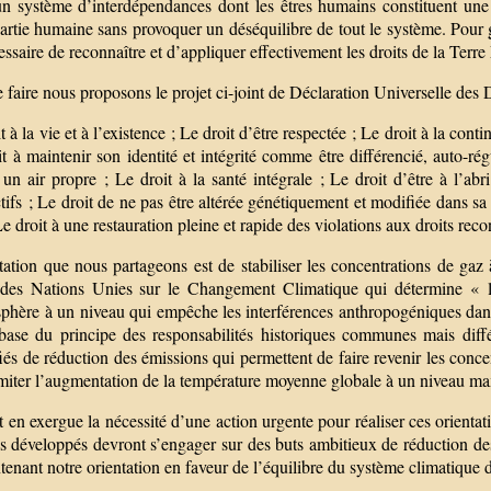
n système d’interdépendances dont les êtres humains constituent une c
artie humaine sans provoquer un déséquilibre de tout le système. Pour ga
essaire de reconnaître et d’appliquer effectivement les droits de la Terre
 faire nous proposons le projet ci-joint de Déclaration Universelle des D
t à la vie et à l’existence ; Le droit d’être respectée ; Le droit à la con
t à maintenir son identité et intégrité comme être différencié, auto-ré
 un air propre ; Le droit à la santé intégrale ; Le droit d’être à l’ab
tifs ; Le droit de ne pas être altérée génétiquement et modifiée dans sa
Le droit à une restauration pleine et rapide des violations aux droits rec
tation que nous partageons est de stabiliser les concentrations de gaz 
des Nations Unies sur le Changement Climatique qui détermine « la 
sphère à un niveau qui empêche les interférences anthropogéniques dang
 base du principe des responsabilités historiques communes mais diff
iés de réduction des émissions qui permettent de faire revenir les conc
limiter l’augmentation de la température moyenne globale à un niveau 
 en exergue la nécessité d’une action urgente pour réaliser ces orienta
s développés devront s’engager sur des buts ambitieux de réduction des 
tenant notre orientation en faveur de l’équilibre du système climatique d