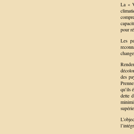
La « V
climati
compre
capaci
pour ré
Les pa
reconna
change
Renden
décolon
des pa
Prenne
qu’ils 
dette 
minimi
supérie
L’objec
l’inté