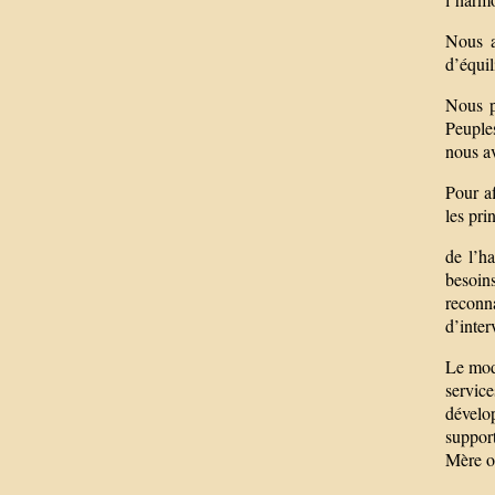
Nous a
d’équil
Nous p
Peuples
nous av
Pour a
les pri
de l’ha
besoin
reconn
d’inter
Le mod
servic
dévelo
support
Mère o