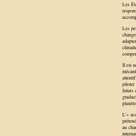
Les Ét
respons
accompl
Les pe
change
adapte
climat
compens
Il est 
mécani
attenti
pilote
futurs
graduel
planète
L’« ac
prétend
au chan
interna