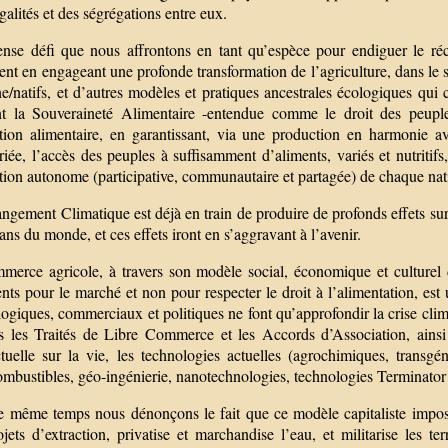
galités et des ségrégations entre eux.
nse défi que nous affrontons en tant qu’espèce pour endiguer le réch
ent en engageant une profonde transformation de l’agriculture, dans le
ne/natifs, et d’autres modèles et pratiques ancestrales écologiques qu
nt la Souveraineté Alimentaire -entendue comme le droit des peuples
tion alimentaire, en garantissant, via une production en harmonie av
riée, l’accès des peuples à suffisamment d’aliments, variés et nutriti
tion autonome (participative, communautaire et partagée) de chaque nat
gement Climatique est déjà en train de produire de profonds effets sur 
ans du monde, et ces effets iront en s’aggravant à l’avenir.
merce agricole, à travers son modèle social, économique et culturel d
nts pour le marché et non pour respecter le droit à l’alimentation, es
ogiques, commerciaux et politiques ne font qu’approfondir la crise clim
ns les Traités de Libre Commerce et les Accords d’Association, ainsi
ectuelle sur la vie, les technologies actuelles (agrochimiques, transg
mbustibles, géo-ingénierie, nanotechnologies, technologies Terminator et 
e même temps nous dénonçons le fait que ce modèle capitaliste impose d
jets d’extraction, privatise et marchandise l’eau, et militarise les t