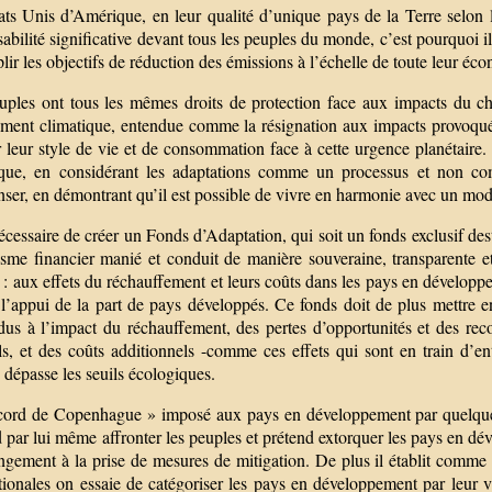
ats Unis d’Amérique, en leur qualité d’unique pays de la Terre selon l
abilité significative devant tous les peuples du monde, c’est pourquoi il
ir les objectifs de réduction des émissions à l’échelle de toute leur éc
uples ont tous les mêmes droits de protection face aux impacts du ch
ment climatique, entendue comme la résignation aux impacts provoqués
r leur style de vie et de consommation face à cette urgence planétaire
ique, en considérant les adaptations comme un processus et non co
er, en démontrant qu’il est possible de vivre en harmonie avec un mode
nécessaire de créer un Fonds d’Adaptation, qui soit un fonds exclusif des
sme financier manié et conduit de manière souveraine, transparente et 
f : aux effets du réchauffement et leurs coûts dans les pays en développe
r l’appui de la part de pays développés. Ce fonds doit de plus mettr
 dus à l’impact du réchauffement, des pertes d’opportunités et des re
s, et des coûts additionnels -comme ces effets qui sont en train d’ent
 dépasse les seuils écologiques.
cord de Copenhague » imposé aux pays en développement par quelques É
 par lui même affronter les peuples et prétend extorquer les pays en d
gement à la prise de mesures de mitigation. De plus il établit comme é
tionales on essaie de catégoriser les pays en développement par leur v