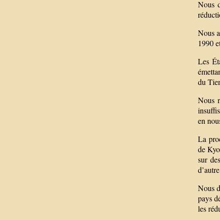
Nous d
réducti
Nous av
1990 e
Les Ét
émetta
du Tier
Nous r
insuffi
en nou
La pro
de Kyo
sur de
d’autre
Nous de
pays dé
les réd