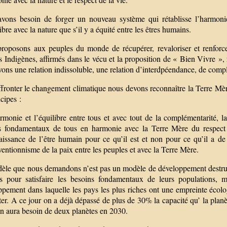
vons besoin de forger un nouveau système qui rétablisse l’harmonie 
ibre avec la nature que s’il y a équité entre les êtres humains.
roposons aux peuples du monde de récupérer, revaloriser et renforcer 
 Indigènes, affirmés dans le vécu et la proposition de « Bien Vivre »,
ons une relation indissoluble, une relation d’interdpéendance, de compl
ffronter le changement climatique nous devons reconnaître la Terre Mè
ncipes :
rmonie et l’équilibre entre tous et avec tout de la complémentarité, la s
s fondamentaux de tous en harmonie avec la Terre Mère du respect
aissance de l’être humain pour ce qu’il est et non pour ce qu’il a de 
ventionnisme de la paix entre les peuples et avec la Terre Mère.
èle que nous demandons n’est pas un modèle de développement destructeu
es pour satisfaire les besoins fondamentaux de leurs populations, 
ppement dans laquelle les pays les plus riches ont une empreinte écolo
er. A ce jour on a déjà dépassé de plus de 30% la capacité qu’ la planè
n aura besoin de deux planètes en 2030.