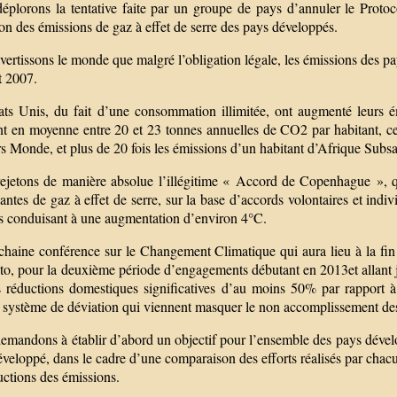
éplorons la tentative faite par un groupe de pays d’annuler le Proto
on des émissions de gaz à effet de serre des pays développés.
ertissons le monde que malgré l’obligation légale, les émissions des p
t 2007.
ats Unis, du fait d’une consommation illimitée, ont augmenté leurs 
nt en moyenne entre 20 et 23 tonnes annuelles de CO2 par habitant, ce 
s Monde, et plus de 20 fois les émissions d’un habitant d’Afrique Subs
ejetons de manière absolue l’illégitime « Accord de Copenhague », 
santes de gaz à effet de serre, sur la base d’accords volontaires et indi
s conduisant à une augmentation d’environ 4°C.
chaine conférence sur le Changement Climatique qui aura lieu à la fi
to, pour la deuxième période d’engagements débutant en 2013et allant j
s réductions domestiques significatives d’au moins 50% par rapport 
 système de déviation qui viennent masquer le non accomplissement des r
mandons à établir d’abord un objectif pour l’ensemble des pays dévelop
veloppé, dans le cadre d’une comparaison des efforts réalisés par chac
uctions des émissions.