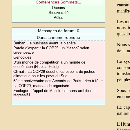
Conférences Sommets...
catast
Océans
manièr
Biodiversité
Pôles
Les mul
nous i
Messages de forum: 0
questio
Dans la même rubrique
Durban : le business avant la planète
Nous so
Parole d’expert : la COP25, un "fiasco" selon
de la n
Greenpeace
Génocides
Le sys
D’un monde de compétition à un monde de
consom
coopération (Nicolas Hulot)
Climat : La COP29 douche les espoirs de justice
transfo
climatique pour les pays du Sud
peuples
5ème anniversaire des Accords de Paris : rien à fêter
La COP29, mascarade organisée
Sous l
Ecologie : L’appel de Manille est sans ambition et
régressif !
en cons
Le cap
naturel
L’Huma
l’harmo