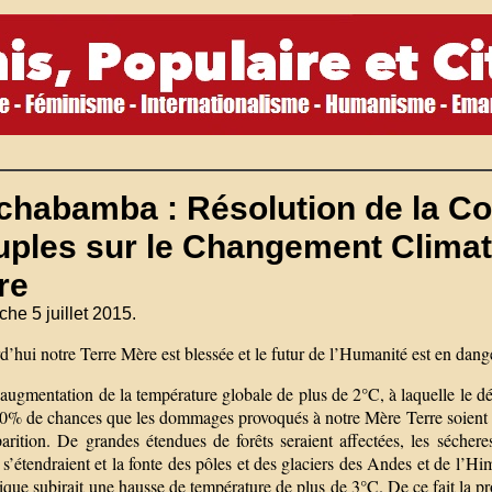
chabamba : Résolution de la Co
ples sur le Changement Climatiq
re
he 5 juillet 2015.
’hui notre Terre Mère est blessée et le futur de l’Humanité est en dang
’augmentation de la température globale de plus de 2°C, à laquelle l
 50% de chances que les dommages provoqués à notre Mère Terre soient t
parition. De grandes étendues de forêts seraient affectées, les sécher
 s’étendraient et la fonte des pôles et des glaciers des Andes et de l’H
rique subirait une hausse de température de plus de 3°C. De ce fait la p