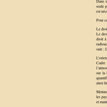
Dans u
seule p
est néc
Pour ce
Le droi
Le droi
droit à
radioac
sain ; 
L’orien
Cadre 
l’atmo
sur la
quantif
ainsi 
Mettant
les pay
et main