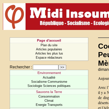
Page d'accueil
Co
Plan du site
Articles populaires
Peu
Articles les plus lus
Espace rédacteurs
Mè
Rechercher :
dimanc
Environnement
Actualité
Aujourd
Socialisme Communisme
Sociologie Sciences politiques
Avec l
Sauvons la Terre
il y a
Consommation
de dis
Climat
déserts
Energie Transports
et l’Af