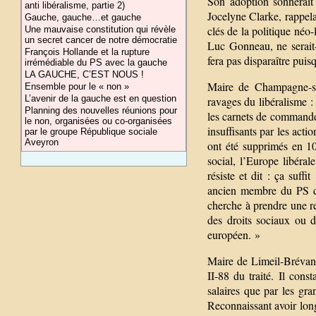
Son adoption sonnerait 
anti libéralisme, partie 2)
Jocelyne Clarke, rappel
Gauche, gauche…et gauche
clés de la politique néo-
Une mauvaise constitution qui révèle
un secret cancer de notre démocratie
Luc Gonneau, ne serait-c
François Hollande et la rupture
fera pas disparaître puisq
irrémédiable du PS avec la gauche
LA GAUCHE, C’EST NOUS !
Maire de Champagne-su
Ensemble pour le « non »
L’avenir de la gauche est en question
ravages du libéralisme 
Planning des nouvelles réunions pour
les carnets de commandes
le non, organisées ou co-organisées
insuffisants par les acti
par le groupe République sociale
Aveyron
ont été supprimés en 1
social, l’Europe libéral
résiste et dit : ça suf
ancien membre du PS dép
cherche à prendre une re
des droits sociaux ou de
européen. »
Maire de Limeil-Brévann
II-88 du traité. Il cons
salaires que par les gra
Reconnaissant avoir long