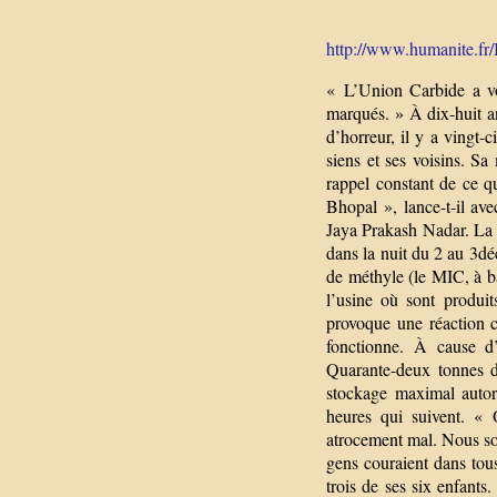
http://www.humanite.fr/
« L’Union Carbide a vo
marqués. » À dix-huit an
d’horreur, il y a vingt-ci
siens et ses voisins. Sa
rappel constant de ce qu
Bhopal », lance-t-il ave
Jaya Prakash Nadar. La to
dans la nuit du 2 au 3dé
de méthyle (le MIC, à b
l’usine où sont produi
provoque une réaction c
fonctionne. À cause d’
Quarante-deux tonnes d
stockage maximal autor
heures qui suivent. «
atrocement mal. Nous som
gens couraient dans tous
trois de ses six enfants