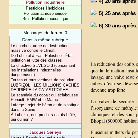
4) 20 ans après
Pollution industrielle
Pesticides Herbicides
5) 25 ans après
Pollution atmosphérique
Bruit Pollution acoustique
6) 30 ans après
Messages de forum: 0
Dans la même rubrique
Le charbon, arme de destruction
massive contre le climat.
De Lubrizol à East Palestine : État,
pollution et lutte des classes
La réduction des coûts s
La directive SEVESO 3 (concernant
que la formation insuf
les installations industrielles
dangereuses)
lavage, une valve reste 
Toutes et tous victimes de pollution
cubes d’eau se déverse
LUBRIZOL : LES MILLIONS CACHÉS
devenue trop forte.
DERRIÈRE LA CATASTROPHE
Le scandale du cobalt qui éclabousse
Renault, BMW et le Maroc
La valve de sécurité 
Lafarge : rejet de béton et de plastique
l’isocyanate de méthyle)
dans la Seine
chimiques et des sous-p
À Lubrizol, ces produits ont-ils brûlé,
oui ou non ?
Bhopal (800000 habitants
Plusieurs milliers de p
Jacques Serieys