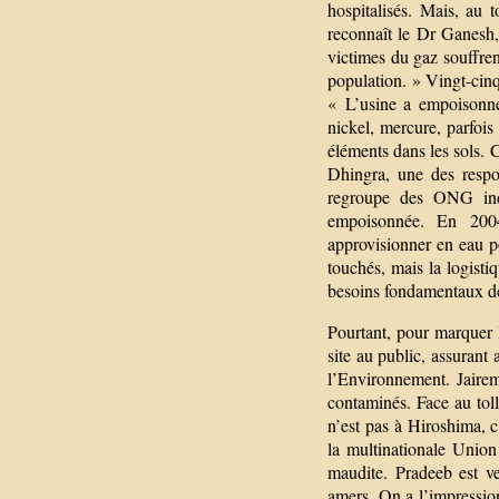
hospitalisés. Mais, au 
reconnaît le Dr Ganesh
victimes du gaz souffre
population. » Vingt-cinq 
« L’usine a empoisonné
nickel, mercure, parfois
éléments dans les sols. 
Dhingra, une des respo
regroupe des ONG indi
empoisonnée. En 2004
approvisionner en eau po
touchés, mais la logisti
besoins fondamentaux de
Pourtant, pour marquer l
site au public, assurant
l’Environnement. Jairem
contaminés. Face au toll
n’est pas à Hiroshima, 
la multinationale Union 
maudite. Pradeeb est 
amers. On a l’impressio