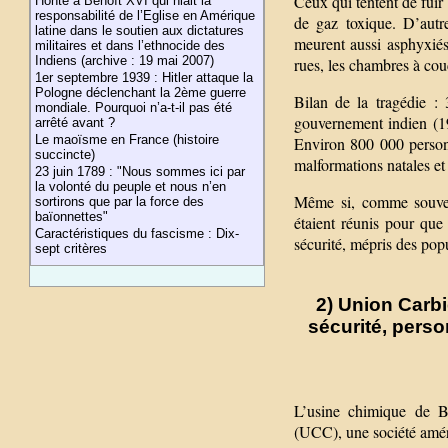
Ceux qui tentent de fuir
Honte à Benoît XVI qui niait la
responsabilité de l’Eglise en Amérique
de gaz toxique. D’autr
latine dans le soutien aux dictatures
meurent aussi asphyxiés.
militaires et dans l’ethnocide des
Indiens (archive : 19 mai 2007)
rues, les chambres à couc
1er septembre 1939 : Hitler attaque la
Pologne déclenchant la 2ème guerre
Bilan de la tragédie : 
mondiale. Pourquoi n’a-t-il pas été
gouvernement indien (19
arrêté avant ?
Le maoïsme en France (histoire
Environ 800 000 personn
succincte)
malformations natales et
23 juin 1789 : "Nous sommes ici par
la volonté du peuple et nous n’en
Même si, comme souvent
sortirons que par la force des
baïonnettes"
étaient réunis pour que 
Caractéristiques du fascisme : Dix-
sécurité, mépris des popu
sept critères
2) Union Carbi
sécurité, perso
L’usine chimique de Bh
(UCC), une société amér