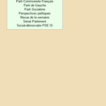
Parti Communiste Français
Parti de Gauche
Parti Socialiste
Perspectives politiques
Revue de la semaine
Sénat Parlement
Social-démocratie PSE IS