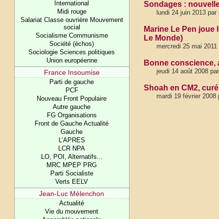
International
Sondages : nouvell
Midi rouge
lundi 24 juin 2013 pa
Salariat Classe ouvrière Mouvement
social
Marine Le Pen joue 
Socialisme Communisme
Le Monde)
Société (échos)
mercredi 25 mai 2011
Sociologie Sciences politiques
Union européenne
Bonne conscience, a
jeudi 14 août 2008 pa
France Insoumise
Parti de gauche
Shoah en CM2, curé e
PCF
mardi 19 février 2008
Nouveau Front Populaire
Autre gauche
FG Organisations
Front de Gauche Actualité
Gauche
L’APRES
LCR NPA
LO, POI, Alternatifs...
MRC MPEP PRG
Parti Socialiste
Verts EELV
Jean-Luc Mélenchon
Actualité
Vie du mouvement