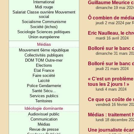
International
Guillaume Meurice co
Midi rouge
dimanche 19 mai 202
Salariat Classe ouvrière Mouvement
social
Ô combien de médias
Socialisme Communisme
jeudi 2 mai 2024 par 
Société (échos)
Sociologie Sciences politiques
Eric Naulleau, le ch
Union européenne
mardi 16 avril 2024
Médias
Bolloré sur le banc d
Mouvement 6ème république
dimanche 31 mars 2024
Collectivités publiques
DOM TOM Outre-mer
Bolloré sur le banc
Elections
jeudi 21 mars 2024
Etat France
Faire société
« C’est un problème
Laïcité
tous les 2 jours ! »
Police Gendarmerie
lundi 4 mars 2024
Santé Sécu...
Services publics
Ce que ça coûte de s
Territoires
vendredi 16 février 20
Idéologie dominante
Audiovisuel public
Médias : traitement
Communication
lundi 18 décembre 20
Médias
Revue de presse
Une journaliste écar