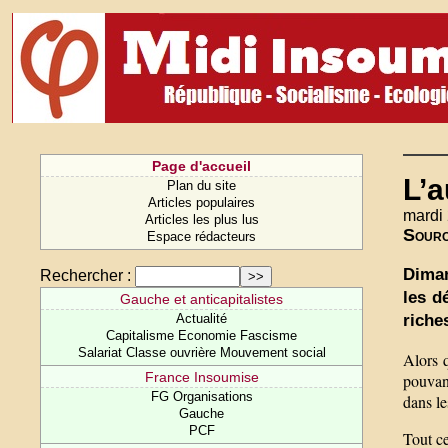
Page d'accueil
L’a
Plan du site
Articles populaires
mardi 
Articles les plus lus
Sour
Espace rédacteurs
Diman
Rechercher :
les d
Gauche et anticapitalistes
riche
Actualité
Capitalisme Economie Fascisme
Salariat Classe ouvrière Mouvement social
Alors 
France Insoumise
pouvant
FG Organisations
dans le
Gauche
PCF
Tout ce