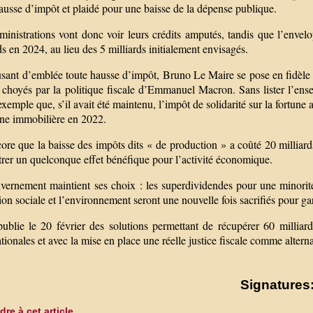
ausse d’impôt et plaidé pour une baisse de la dépense publique.
ministrations vont donc voir leurs crédits amputés, tandis que l’enve
ds en 2024, au lieu des 5 milliards initialement envisagés.
sant d’emblée toute hausse d’impôt, Bruno Le Maire se pose en fidèle ga
é choyés par la politique fiscale d’Emmanuel Macron. Sans lister l’ens
’exemple que, s’il avait été maintenu, l’impôt de solidarité sur la fortune
une immobilière en 2022.
ore que la baisse des impôts dits « de production » a coûté 20 milliar
rer un quelconque effet bénéfique pour l’activité économique.
vernement maintient ses choix : les superdividendes pour une minorité,
ion sociale et l’environnement seront une nouvelle fois sacrifiés pour gar
ublie le 20 février des solutions permettant de récupérer 60 milliards
tionales et avec la mise en place une réelle justice fiscale comme alternat
Signatures:
re à cet article