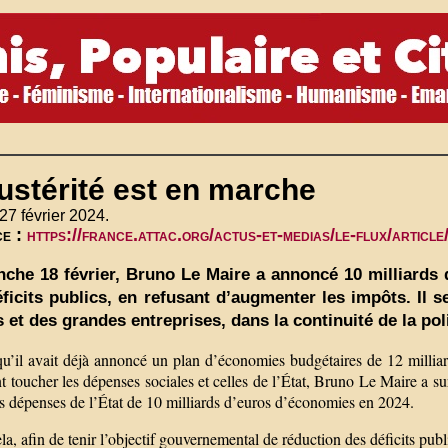
ustérité est en marche
27 février 2024.
ce :
https://france.attac.org/actus-et-medias/le-flux/article
che 18 février, Bruno Le Maire a annoncé 10 milliards
éficits publics, en refusant d’augmenter les impôts. Il s
s et des grandes entreprises, dans la continuité de la p
qu’il avait déjà annoncé un plan d’économies budgétaires de 12 mill
 toucher les dépenses sociales et celles de l’État, Bruno Le Maire a s
s dépenses de l’État de 10 milliards d’euros d’économies en 2024.
la, afin de tenir l’objectif gouvernemental de réduction des déficits publi