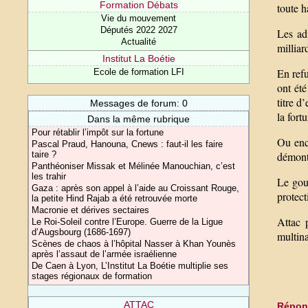
Formation Débats
toute h
Vie du mouvement
Députés 2022 2027
Les ad
Actualité
milliar
Institut La Boétie
En refu
Ecole de formation LFI
ont ét
titre d
Messages de forum: 0
la fort
Dans la même rubrique
Pour rétablir l’impôt sur la fortune
Ou enc
Pascal Praud, Hanouna, Cnews : faut-il les faire
démont
taire ?
Panthéoniser Missak et Mélinée Manouchian, c’est
les trahir
Le gou
Gaza : après son appel à l’aide au Croissant Rouge,
protect
la petite Hind Rajab a été retrouvée morte
Macronie et dérives sectaires
Attac p
Le Roi-Soleil contre l’Europe. Guerre de la Ligue
d’Augsbourg (1686-1697)
multina
Scènes de chaos à l’hôpital Nasser à Khan Younès
après l’assaut de l’armée israélienne
De Caen à Lyon, L’Institut La Boétie multiplie ses
stages régionaux de formation
ATTAC
Répond