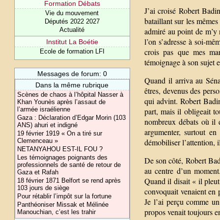
Formation Débats
J’ai croisé Robert Badi
Vie du mouvement
bataillant sur les mêmes 
Députés 2022 2027
admiré au point de m’y r
Actualité
l’on s’adresse à soi-mêm
Institut La Boétie
crois pas que mes mani
Ecole de formation LFI
témoignage à son sujet e
Messages de forum: 0
Quand il arriva au Séna
Dans la même rubrique
êtres, devenus des perso
Scènes de chaos à l’hôpital Nasser à
qui advint. Robert Badin
Khan Younès après l’assaut de
l’armée israélienne
part, mais il obligeait 
Gaza : Déclaration d’Edgar Morin (103
nombreux débats où il é
ANS) ahuri et indigné
argumenter, surtout en
19 février 1919 « On a tiré sur
démobiliser l’attention, 
Clemenceau »
NETANYAHOU EST-IL FOU ?
Les témoignages poignants des
De son côté, Robert Badi
professionnels de santé de retour de
au centre d’un moment.
Gaza et Rafah
Quand il disait « il pleu
18 février 1871 Belfort se rend après
103 jours de siège
convoquait venaient en pr
Pour rétablir l’impôt sur la fortune
Je l’ai perçu comme un 
Panthéoniser Missak et Mélinée
propos venait toujours en
Manouchian, c’est les trahir