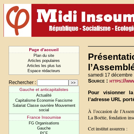
Page d'accueil
Présentatio
Plan du site
Articles populaires
l’Assemblé
Articles les plus lus
Espace rédacteurs
samedi 17 décembre 
Source :
https://w
Rechercher :
Gauche et anticapitalistes
Pour visionner la
Actualité
l’adresse URL port
Capitalisme Economie Fascisme
Salariat Classe ouvrière Mouvement
social
À l’occasion de l’Assem
La Boétie, fondation in
France Insoumise
FG Organisations
Cet institut assurera :
Gauche
PCF