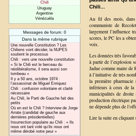
Chili
Chili...
Uruguay
Argentine
Au fil des mois, dans 
Vénézuéla
communiste de Recolet
largement l’influence t
Messages de forum: 0
scores, le PC les a obte
Dans la même rubrique
voix.
Une nouvelle Constitution ? Les
Chiliens vont décider, la NUPES
soutient le processus
Les données très favorab
Chili : vers une nouvelle constitution
à partir de l’explosion 
« Si le Chili est le berceau du
Jadue comme maire de R
néolibéralisme, il sera aussi son
à l’initiative de très no
tombeau »
Il y a 50 ans, octobre 1974 :
la première pharmacie 
l’assassinat de Miguel Enriquez
inférieurs à ceux de l
Chili : confusion volontaire et clarté
municipalités de droite
nécessaire
Au Chili, le Parti de Gauche fait des
production électrique p
petits
ne dépende plus de l’offr
Où en est le Chili ? Interview de Jorge
Arrate (candidat de gauche aux
Lire la suite en cliquan
dernières présidentielles)
Insurrection populaire au Chili : « Ils
nous ont tant volé qu’ils nous ont
même dérobé notre peur »