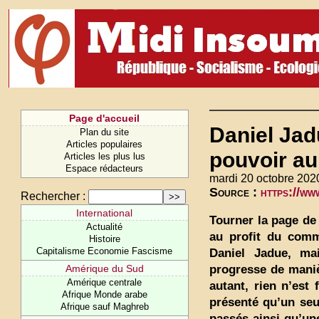
Page d'accueil
Daniel Jad
Plan du site
Articles populaires
pouvoir au 
Articles les plus lus
Espace rédacteurs
mardi 20 octobre 202
Source :
https://ww
Rechercher :
International
Tourner la page de
Actualité
au profit du comm
Histoire
Capitalisme Economie Fascisme
Daniel Jadue, ma
progresse de maniè
Amérique du Sud
Amérique centrale
autant, rien n’est
Afrique Monde arabe
présenté qu’un seu
Afrique sauf Maghreb
passés ainsi qu’un