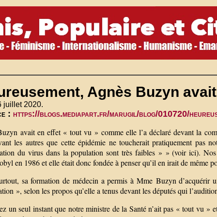
reusement, Agnès Buzyn avait t
 juillet 2020.
ce :
https://blogs.mediapart.fr/marugil/blog/010720/heureus
zyn avait en effet « tout vu » comme elle l’a déclaré devant la com
vant les autres que cette épidémie ne toucherait pratiquement pas no
ation du virus dans la population sont très faibles » » (voir ici). No
byl en 1986 et elle était donc fondée à penser qu’il en irait de même po
urtout, sa formation de médecin a permis à Mme Buzyn d’acquérir une
ation », selon les propos qu’elle a tenus devant les députés qui l’audition
z un seul instant que notre ministre de la Santé n’ait pas « tout vu » et