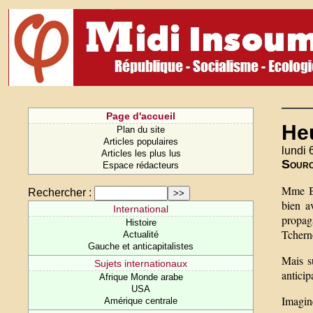
Page d'accueil
Heu
Plan du site
Articles populaires
lundi 6
Articles les plus lus
Sour
Espace rédacteurs
Mme Bu
Rechercher :
bien a
International
propag
Histoire
Tcherno
Actualité
Gauche et anticapitalistes
Mais s
Sujets internationaux
anticip
Afrique Monde arabe
USA
Imagine
Amérique centrale