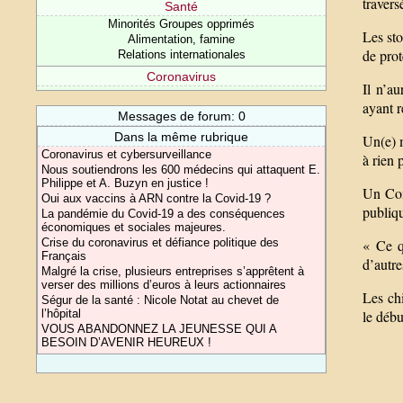
travers
Santé
Minorités Groupes opprimés
Les st
Alimentation, famine
de prot
Relations internationales
Coronavirus
Il n’au
ayant r
Messages de forum: 0
Dans la même rubrique
Un(e) m
Coronavirus et cybersurveillance
à rien 
Nous soutiendrons les 600 médecins qui attaquent E.
Philippe et A. Buzyn en justice !
Un Cons
Oui aux vaccins à ARN contre la Covid-19 ?
publiq
La pandémie du Covid-19 a des conséquences
économiques et sociales majeures.
Crise du coronavirus et défiance politique des
« Ce q
Français
d’autr
Malgré la crise, plusieurs entreprises s’apprêtent à
verser des millions d’euros à leurs actionnaires
Les chi
Ségur de la santé : Nicole Notat au chevet de
l’hôpital
le débu
VOUS ABANDONNEZ LA JEUNESSE QUI A
BESOIN D’AVENIR HEUREUX !