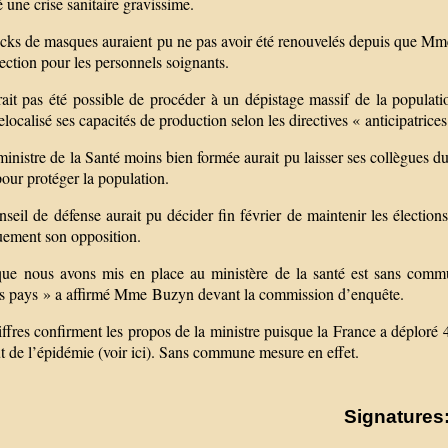
é une crise sanitaire gravissime.
ocks de masques auraient pu ne pas avoir été renouvelés depuis que Mm
ection pour les personnels soignants.
rait pas été possible de procéder à un dépistage massif de la populati
elocalisé ses capacités de production selon les directives « anticipatrices
inistre de la Santé moins bien formée aurait pu laisser ses collègues d
pour protéger la population.
eil de défense aurait pu décider fin février de maintenir les élection
uement son opposition.
ue nous avons mis en place au ministère de la santé est sans commu
es pays » a affirmé Mme Buzyn devant la commission d’enquête.
ffres confirment les propos de la ministre puisque la France a déploré
t de l’épidémie (voir ici). Sans commune mesure en effet.
Signatures: