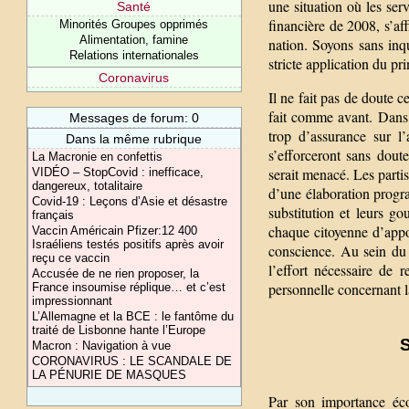
une situation où les serv
Santé
financière de 2008, s’a
Minorités Groupes opprimés
Alimentation, famine
nation. Soyons sans inqu
Relations internationales
stricte application du pr
Coronavirus
Il ne fait pas de doute 
fait comme avant. Dans 
Messages de forum: 0
trop d’assurance sur l
Dans la même rubrique
s’efforceront sans dout
La Macronie en confettis
serait menacé. Les partis
VIDÉO – StopCovid : inefficace,
dangereux, totalitaire
d’une élaboration progr
Covid-19 : Leçons d’Asie et désastre
substitution et leurs go
français
chaque citoyenne d’appo
Vaccin Américain Pfizer:12 400
Israéliens testés positifs après avoir
conscience. Au sein du 
reçu ce vaccin
l’effort nécessaire de 
Accusée de ne rien proposer, la
personnelle concernant la
France insoumise réplique… et c’est
impressionnant
L’Allemagne et la BCE : le fantôme du
traité de Lisbonne hante l’Europe
S
Macron : Navigation à vue
CORONAVIRUS : LE SCANDALE DE
LA PÉNURIE DE MASQUES
Par son importance éco