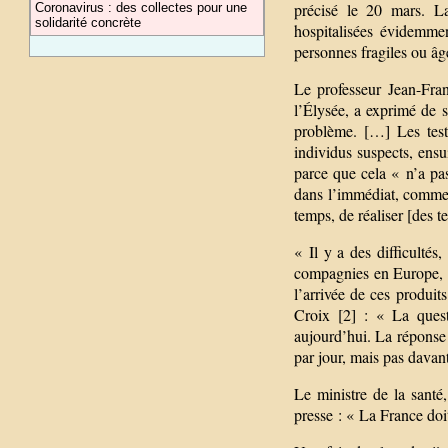
précisé le 20 mars. La 
Coronavirus : des collectes pour une
solidarité concrète
hospitalisées évidemment
personnes fragiles ou âg
Le professeur Jean-Fran
l’Élysée, a exprimé de so
problème. […] Les tests
individus suspects, ensui
parce que cela « n’a pas
dans l’immédiat, comme ç
temps, de réaliser [des 
« Il y a des difficultés
compagnies en Europe, ma
l’arrivée de ces produits
Croix [2] : « La quest
aujourd’hui. La réponse 
par jour, mais pas davan
Le ministre de la santé
presse : « La France doit