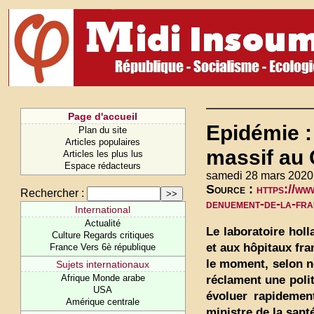
Page d'accueil
Epidémie :
Plan du site
Articles populaires
massif au C
Articles les plus lus
Espace rédacteurs
samedi 28 mars 2020
Source :
https://ww
Rechercher :
denuement-de-la-fr
International
Actualité
Le laboratoire holl
Culture Regards critiques
et aux hôpitaux fra
France Vers 6è république
le moment, selon no
Sujets internationaux
Afrique Monde arabe
réclament une polit
USA
évoluer rapidement
Amérique centrale
ministre de la sant