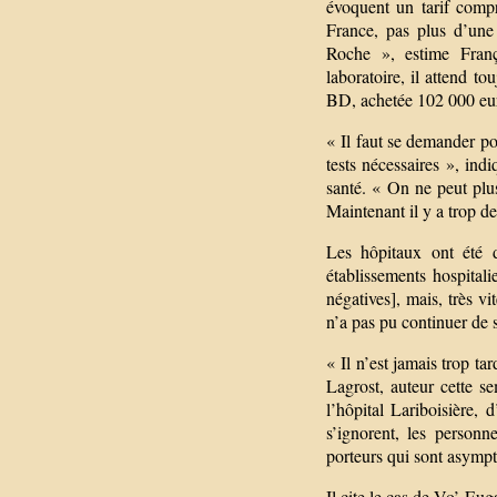
évoquent un tarif comp
France, pas plus d’une
Roche », estime Franç
laboratoire, il attend to
BD, achetée 102 000 eu
« Il faut se demander p
tests nécessaires », ind
santé. « On ne peut plus
Maintenant il y a trop de
Les hôpitaux ont été 
établissements hospital
négatives], mais, très vi
n’a pas pu continuer de s
« Il n’est jamais trop ta
Lagrost, auteur cette s
l’hôpital Lariboisière, d
s’ignorent, les personn
porteurs qui sont asympt
Il cite le cas de Vo’ Eu