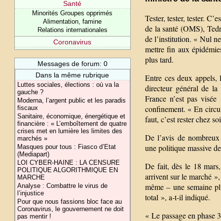
Santé
Minorités Groupes opprimés
Tester, tester, tester. C
Alimentation, famine
de la santé (OMS), Ted
Relations internationales
de l’institution. « Nul n
Coronavirus
mettre fin aux épidémies,
plus tard.
Messages de forum: 0
Dans la même rubrique
Entre ces deux appels, 
Luttes sociales, élections : où va la
directeur général de l
gauche ?
France n’est pas visée
Moderna, l’argent public et les paradis
confinement. « En circula
fiscaux
Sanitaire, économique, énergétique et
faut, c’est rester chez s
financière : « L’emboîtement de quatre
crises met en lumière les limites des
De l’avis de nombreux s
marchés »
une politique massive de
Masques pour tous : Fiasco d’Etat
(Mediapart)
LOI CYBER-HAINE : LA CENSURE
De fait, dès le 18 mars
POLITIQUE ALGORITHMIQUE EN
arrivent sur le marché »,
MARCHE
même – une semaine plus
Analyse : Combattre le virus de
l’injustice
total », a-t-il indiqué.
Pour que nous fassions bloc face au
Coronavirus, le gouvernement ne doit
« Le passage en phase 3 
pas mentir !