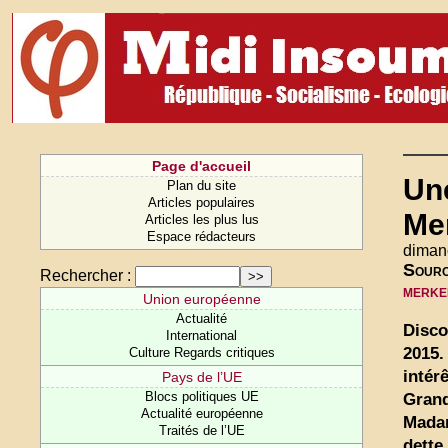
Page d'accueil
Une
Plan du site
Articles populaires
Mer
Articles les plus lus
Espace rédacteurs
dimanc
Sour
Rechercher :
merke
Union européenne
Actualité
Disco
International
2015.
Culture Regards critiques
intér
Pays de l’UE
Blocs politiques UE
Grand
Actualité européenne
Madam
Traités de l’UE
dette