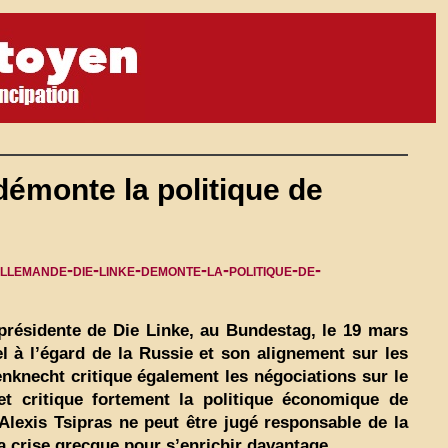
émonte la politique de
lemande-die-linke-demonte-la-politique-de-
résidente de Die Linke, au Bundestag, le 19 mars
l à l’égard de la Russie et son alignement sur les
nknecht critique également les négociations sur le
et critique fortement la politique économique de
lexis Tsipras ne peut être jugé responsable de la
la crise grecque pour s’enrichir davantage.