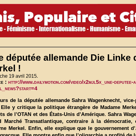
 députée allemande Die Linke d
kel !
he 19 avril 2015.
ce :
http://www.dailymotion.com/video/x2mjl5x_une-deputee-al
l_news?start=4
urs de la députée allemande Sahra Wagenknecht, vice-p
 Elle y critique la politique étrangère de Madame Merke
êts de l’OTAN et des États-Unis d’Amérique. Sahra Wage
 Marché Transatlantique, contraire à la démocratie, 
e Merkel. Enfin, elle explique que le gouvernement d’A
 grecque. Elle montre enfin que l’oligarchie a profité de 