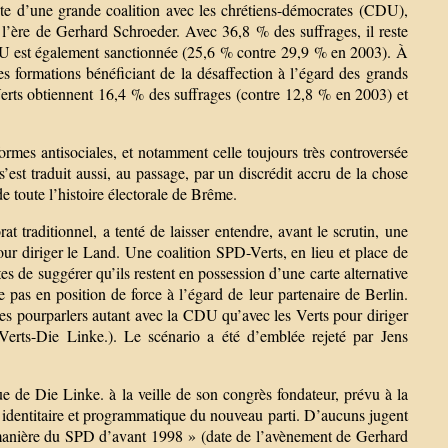
ête d’une grande coalition avec les chrétiens-démocrates (CDU),
e l’ère de Gerhard Schroeder. Avec 36,8 % des suffrages, il reste
 CDU est également sanctionnée (25,6 % contre 29,9 % en 2003). À
res formations bénéficiant de la désaffection à l’égard des grands
Verts obtiennent 16,4 % des suffrages (contre 12,8 % en 2003) et
ormes antisociales, et notamment celle toujours très controversée
est traduit aussi, au passage, par un discrédit accru de la chose
de toute l’histoire électorale de Brême.
t traditionnel, a tenté de laisser entendre, avant le scrutin, une
our diriger le Land. Une coalition SPD-Verts, en lieu et place de
s de suggérer qu’ils restent en possession d’une carte alternative
e pas en position de force à l’égard de leur partenaire de Berlin.
s pourparlers autant avec la CDU qu’avec les Verts pour diriger
erts-Die Linke.). Le scénario a été d’emblée rejeté par Jens
 de Die Linke. à la veille de son congrès fondateur, prévu à la
ge identitaire et programmatique du nouveau parti. D’aucuns jugent
 la manière du SPD d’avant 1998 » (date de l’avènement de Gerhard