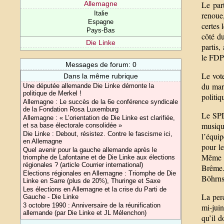
Le par
Allemagne
Italie
renoue,
Espagne
certes 
Pays-Bas
côté du
Die Linke
partis
le FDP
Messages de forum: 0
Le vote
Dans la même rubrique
du marc
Une députée allemande Die Linke démonte la
politique de Merkel !
politiq
Allemagne : Le succès de la 6e conférence syndicale
de la Fondation Rosa Luxemburg
Le SPD,
Allemagne : « L’orientation de Die Linke est clarifiée,
musique
et sa base électorale consolidée »
Die Linke : Debout, résistez. Contre le fascisme ici,
l’équip
en Allemagne
pour le
Quel avenir pour la gauche allemande après le
Même s
triomphe de Lafontaine et de Die Linke aux élections
régionales ? (article Courrier international)
Brême.
Elections régionales en Allemagne : Triomphe de Die
Böhrnse
Linke en Sarre (plus de 20%), Thuringe et Saxe
Les élections en Allemagne et la crise du Parti de
La per
Gauche - Die Linke
3 octobre 1990 : Anniversaire de la réunification
mi-juin
allemande (par Die Linke et JL Mélenchon)
qu’il d