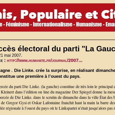
cès électoral du parti "La Gau
21 mai 2007.
ce :
http://www.humanite.fr/journal/2007...
agne . Die Linke. crée la surprise, en réalisant dimanch
onstitue une première à l’ouest du pays.
rcée du parti Die Linke. (la gauche) constitue de très loin le principa
Kleinert dans l’édition on line du magazine Der Spiegel donne la mesur
percée de Die Linke. dans le scrutin de dimanche dans la ville État des
i de Gregor Gysi et Oskar Lafontaine franchit haut la main la barre des
ée régionale à l’ouest du pays où le Linkspartei n’était jusqu’alors pas 