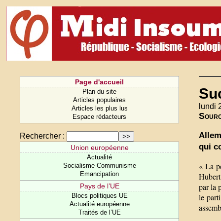
Page d'accueil
Suc
Plan du site
Articles populaires
lundi 
Articles les plus lus
Sour
Espace rédacteurs
Allem
Rechercher :
qui c
Union européenne
Actualité
« La pe
Socialisme Communisme
Emancipation
Hubert 
par la 
Pays de l’UE
le part
Blocs politiques UE
Actualité européenne
assembl
Traités de l’UE