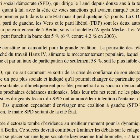
ti social-démocrate (SPD), qui dirige le Land depuis douze ans à la t
 quant à lui, avec la série de votes sanctions qui avaient marqué tout
le premier parti dans la cité État mais il perd quelque 5,5 points. La
 parti de gauche, les Verts et le parti libéral (FDP) sont les deux aut
, au pouvoir ensemble à Berlin, sous la houlette d’Angela Merkel. Les 
 peut franchir la barre des 5 % (6 % contre 4,2 % en 2003).
 constitue un camouflet pour la grande coalition. La poursuite des réf
hé du travail Hartz IV, alimente le mécontentement populaire, lequel s’
ue et par un taux de participation de seulement 58 %, soit le plus faible 
 qui ne sait comment se sortir de la crise de confiance de son électora
 un peu plus sociale et indiqué qu’il pourrait changer de partenaire p
e sortante, arithmétiquement possible, permettrait aux sociaux-démocrate
s prochaines échéances nationales. Mais leur très net recul ne les plac
i les dirigeants locaux du SPD ont annoncé leur intention d’entamer de
 Pas question cependant d’envisager une coalition à gauche (SPD-V
n, le maire SPD sortant de la cité État.
cée électorale tombe d’évidence au meilleur moment pour la dynamique
 à Berlin. Ce succès devrait contribuer à animer les débats sur le cala
oit se placer sur une ligne socialiste keynésienne traditionnelle, « à