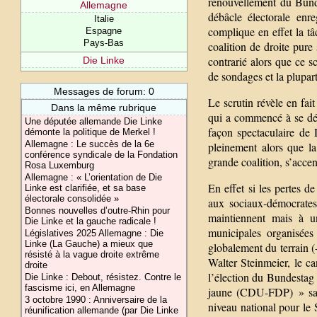
renouvellement du Bund
Allemagne
débâcle électorale enr
Italie
complique en effet la tâ
Espagne
Pays-Bas
coalition de droite pure
contrarié alors que ce s
Die Linke
de sondages et la plupar
Messages de forum: 0
Le scrutin révèle en fai
Dans la même rubrique
qui a commencé à se déli
Une députée allemande Die Linke
façon spectaculaire de
démonte la politique de Merkel !
Allemagne : Le succès de la 6e
pleinement alors que l
conférence syndicale de la Fondation
grande coalition, s’accen
Rosa Luxemburg
Allemagne : « L’orientation de Die
En effet si les pertes d
Linke est clarifiée, et sa base
électorale consolidée »
aux sociaux-démocrates
Bonnes nouvelles d’outre-Rhin pour
maintiennent mais à u
Die Linke et la gauche radicale !
municipales organisée
Législatives 2025 Allemagne : Die
Linke (La Gauche) a mieux que
globalement du terrain (
résisté à la vague droite extrême
Walter Steinmeier, le c
droite
l’élection du Bundestag 
Die Linke : Debout, résistez. Contre le
fascisme ici, en Allemagne
jaune (CDU-FDP) » san
3 octobre 1990 : Anniversaire de la
niveau national pour le 
réunification allemande (par Die Linke