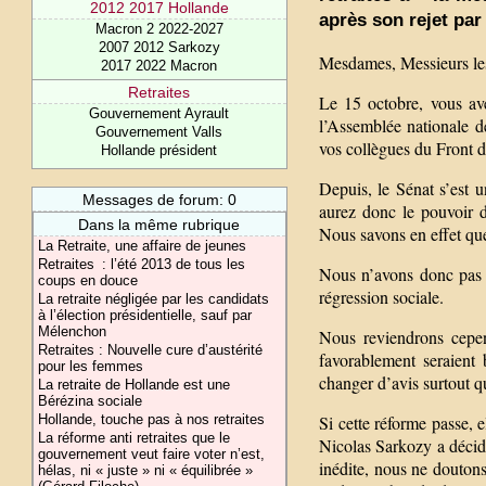
2012 2017 Hollande
après son rejet pa
Macron 2 2022-2027
2007 2012 Sarkozy
Mesdames, Messieurs le
2017 2022 Macron
Retraites
Le 15 octobre, vous av
Gouvernement Ayrault
l’Assemblée nationale de
Gouvernement Valls
vos collègues du Front d
Hollande président
Depuis, le Sénat s’est 
Messages de forum: 0
aurez donc le pouvoir d
Dans la même rubrique
Nous savons en effet que
La Retraite, une affaire de jeunes
Retraites : l’été 2013 de tous les
Nous n’avons donc pas b
coups en douce
régression sociale.
La retraite négligée par les candidats
à l’élection présidentielle, sauf par
Mélenchon
Nous reviendrons cepen
Retraites : Nouvelle cure d’austérité
favorablement seraient 
pour les femmes
changer d’avis surtout q
La retraite de Hollande est une
Bérézina sociale
Si cette réforme passe, e
Hollande, touche pas à nos retraites
La réforme anti retraites que le
Nicolas Sarkozy a décidé
gouvernement veut faire voter n’est,
inédite, nous ne doutons
hélas, ni « juste » ni « équilibrée »