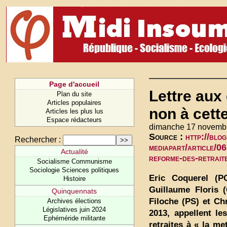
Page d'accueil
Lettre aux
Plan du site
Articles populaires
non à cett
Articles les plus lus
Espace rédacteurs
dimanche 17 novemb
Source :
http://blog
Rechercher :
mediapart/article/06
Actualité
reforme-des-retrait
Socialisme Communisme
Sociologie Sciences politiques
Eric Coquerel (PG
Histoire
Guillaume Floris (
Quinquennats
Filoche (PS) et Ch
Archives élections
Législatives juin 2024
2013, appellent l
Ephéméride militante
retraites à « la m