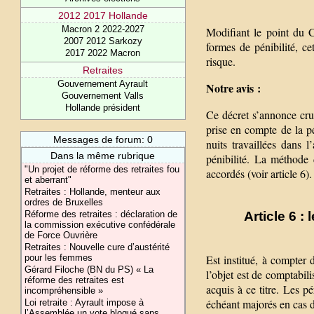
2012 2017 Hollande
Macron 2 2022-2027
Modifiant le point du C
2007 2012 Sarkozy
formes de pénibilité, ce
2017 2022 Macron
risque.
Retraites
Gouvernement Ayrault
Notre avis :
Gouvernement Valls
Hollande président
Ce décret s’annonce cruc
prise en compte de la pé
Messages de forum: 0
nuits travaillées dans 
Dans la même rubrique
pénibilité. La méthode 
"Un projet de réforme des retraites fou
accordés (voir article 6).
et aberrant"
Retraites : Hollande, menteur aux
ordres de Bruxelles
Réforme des retraites : déclaration de
Article 6 :
la commission exécutive confédérale
de Force Ouvrière
Retraites : Nouvelle cure d’austérité
pour les femmes
Est institué, à compter
Gérard Filoche (BN du PS) « La
l’objet est de comptabili
réforme des retraites est
acquis à ce titre. Les p
incompréhensible »
échéant majorés en cas d
Loi retraite : Ayrault impose à
l’Assemblée un vote bloqué sans