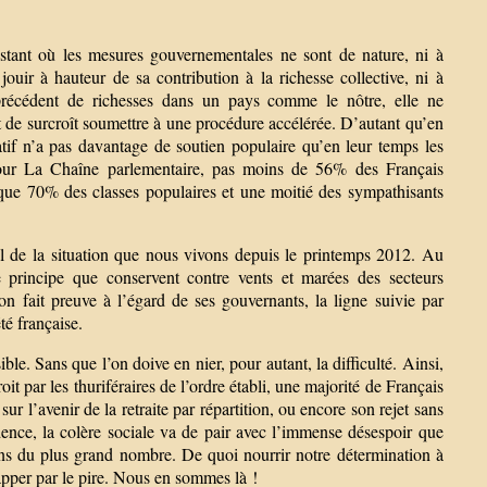
instant où les mesures gouvernementales ne sont de nature, ni à
jouir à hauteur de sa contribution à la richesse collective, ni à
 précédent de richesses dans un pays comme le nôtre, elle ne
t de surcroît soumettre à une procédure accélérée. D’autant qu’en
atif n’a pas davantage de soutien populaire qu’en leur temps les
 pour La Chaîne parlementaire, pas moins de 56% des Français
sque 70% des classes populaires et une moitié des sympathisants
pal de la situation que nous vivons depuis le printemps 2012. Au
e principe que conservent contre vents et marées des secteurs
ion fait preuve à l’égard de ses gouvernants, la ligne suivie par
té française.
le. Sans que l’on doive en nier, pour autant, la difficulté. Ainsi,
it par les thuriféraires de l’ordre établi, une majorité de Français
ur l’avenir de la retraite par répartition, ou encore son rejet sans
dence, la colère sociale va de pair avec l’immense désespoir que
ins du plus grand nombre. De quoi nourrir notre détermination à
happer par le pire. Nous en sommes là !