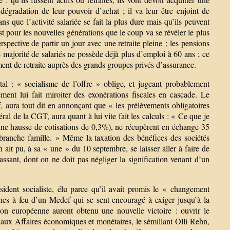
dégradation de leur pouvoir d’achat ; il va leur être enjoint de
ans que l’activité salariée se fait la plus dure mais qu’ils peuvent
st pour les nouvelles générations que le coup va se révéler le plus
pective de partir un jour avec une retraite pleine ; les pensions
majorité de salariés ne possède déjà plus d’emploi à 60 ans ; ce
nt de retraite auprès des grands groupes privés d’assurance.
tal : « socialisme de l’offre » oblige, et jugeant probablement
ement lui fait miroiter des exonérations fiscales en cascade. Le
, aura tout dit en annonçant que « les prélèvements obligatoires
éral de la CGT, aura quant à lui vite fait les calculs : « Ce que je
ar une hausse de cotisations de 0,3%), ne récupèrent en échange 35
 la branche famille. » Même la taxation des bénéfices des sociétés
n ait pu, à sa « une » du 10 septembre, se laisser aller à faire de
ssant, dont on ne doit pas négliger la signification venant d’un
sident socialiste, élu parce qu’il avait promis le « changement
ches à feu d’un Medef qui se sent encouragé à exiger jusqu’à la
sion européenne auront obtenu une nouvelle victoire : ouvrir le
 aux Affaires économiques et monétaires, le sémillant Olli Rehn,