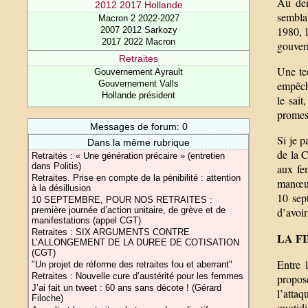
Au dem
2012 2017 Hollande
sembla
Macron 2 2022-2027
1980, 
2007 2012 Sarkozy
2017 2022 Macron
gouvern
Retraites
Une te
Gouvernement Ayrault
empêcha
Gouvernement Valls
Hollande président
le sai
promess
Messages de forum: 0
Si je p
Dans la même rubrique
de la C
Retraités : « Une génération précaire » (entretien
dans Politis)
aux fe
Retraites. Prise en compte de la pénibilité : attention
manœuvr
à la désillusion
10 sep
10 SEPTEMBRE, POUR NOS RETRAITES :
d’avoir
première journée d’action unitaire, de grève et de
manifestations (appel CGT)
Retraites : SIX ARGUMENTS CONTRE
LA F
L’ALLONGEMENT DE LA DUREE DE COTISATION
(CGT)
Entre l
"Un projet de réforme des retraites fou et aberrant"
Retraites : Nouvelle cure d’austérité pour les femmes
propos
J’ai fait un tweet : 60 ans sans décote ! (Gérard
l’atta
Filoche)
quotidi