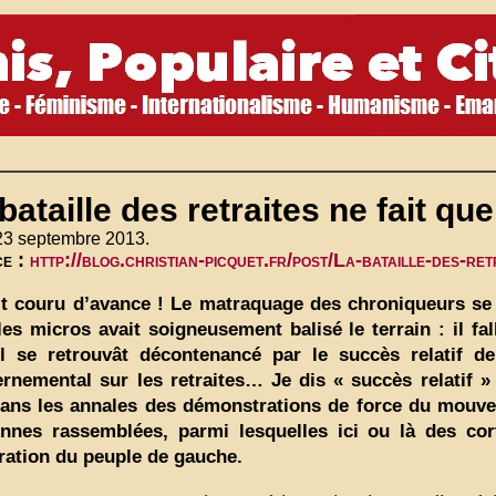
bataille des retraites ne fait que
 23 septembre 2013.
ce :
http://blog.christian-picquet.fr/post/La-bataille-des-
it couru d’avance ! Le matraquage des chroniqueurs se 
les micros avait soigneusement balisé le terrain : il f
il se retrouvât décontenancé par le succès relatif de
rnemental sur les retraites… Je dis « succès relatif »
ans les annales des démonstrations de force du mouveme
nnes rassemblées, parmi lesquelles ici ou là des co
ération du peuple de gauche.