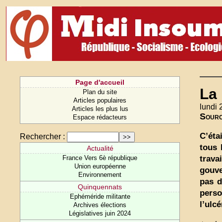
Page d'accueil
La 
Plan du site
Articles populaires
lundi
Articles les plus lus
Sour
Espace rédacteurs
C’éta
Rechercher :
tous 
Actualité
trava
France Vers 6è république
Union européenne
gouve
Environnement
pas d
Quinquennats
perso
Ephéméride militante
l’ulc
Archives élections
Législatives juin 2024