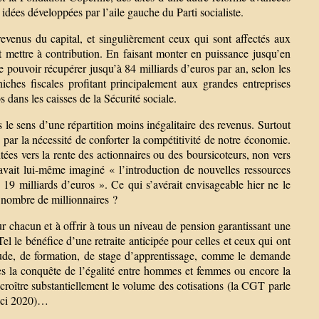
ées développées par l’aile gauche du Parti socialiste.
 revenus du capital, et singulièrement ceux qui sont affectés aux
aut mettre à contribution. En faisant monter en puissance jusqu’en
de pouvoir récupérer jusqu’à 84 milliards d’euros par an, selon les
ches fiscales profitant principalement aux grandes entreprises
dans les caisses de la Sécurité sociale.
le sens d’une répartition moins inégalitaire des revenus. Surtout
 par la nécessité de conforter la compétitivité de notre économie.
ées vers la rente des actionnaires ou des boursicoteurs, non vers
 avait lui-même imaginé « l’introduction de nouvelles ressources
 19 milliards d’euros ». Ce qui s’avérait envisageable hier ne le
 nombre de millionnaires ?
ur chacun et à offrir à tous un niveau de pension garantissant une
Tel le bénéfice d’une retraite anticipée pour celles et ceux qui ont
ude, de formation, de stage d’apprentissage, comme le demande
res la conquête de l’égalité entre hommes et femmes ou encore la
accroître substantiellement le volume des cotisations (la CGT parle
’ici 2020)…