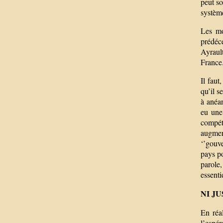
peut so
système
Les mo
prédéce
Ayrault
France.
Il faut
qu’il s
à anéan
eu une
compéti
augmen
‘’gouve
pays po
parole
essenti
NI J
En réal
l’espé