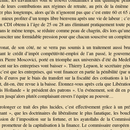
 de leurs contributions aux régimes de retraite, au prix de la énième 
ler plus longtemps, alors qu’ils n’ignorent pas que c’est entre 60 et 65 
e mieux profiter d’un temps libre bienvenu après une vie de labeur ; c’e
n CDI obtenu à l’âge de 25 ou 28 ans éliminant pratiquement toute pers
dans le même temps, se réduire comme peau de chagrin, dès lors qu’une 
susciter une formidable pression pour que chacun souscrive un compléme
ronat, de son côté, ne se verra pas soumis à un traitement aussi bru
isant le crédit d’impôt compétitivité-emploi de l’an passé, le gouvern
eux Pierre Moscovici, porté en triomphe aux universités d’été du Medef
ent sur les entreprises vont baisser ». Thierry Lepaon, le secrétaire gén
 c’est que les entreprises, qui vont financer en partie la pénibilité (p
ds d’euros par le biais du transfert sur la fiscalité des cotisations à
t, dit-on, être revue à la baisse. Étonnez-vous après cela que Libératio
is Hollande « le président des patrons ». Un événement, soit dit en pa
ien jusqu’alors plutôt complaisant envers l’équipe au pouvoir…
rolonger ce trait des plus lucides, c’est effectivement grâce à un pré
nant », que les doctrinaires du libéralisme le plus fanatique, les bou
ssion de l’imposition sur la fortune, et les ayatollahs de la Commis
 prometteur de la capitalisation à la finance. Le commissaire européen