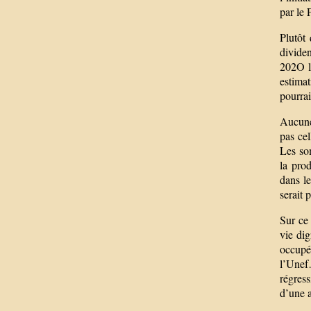
par le
Plutôt 
dividen
202O la
estima
pourrai
Aucune 
pas cel
Les som
la prod
dans le
serait
Sur ce 
vie dig
occupé
l’Unef
régress
d’une a