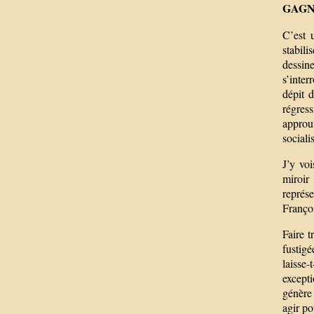
GAGN
C’est 
stabili
dessin
s’inter
dépit 
régres
approu
social
J’y voi
miroir
représe
Françoi
Faire t
fustigé
laisse-
except
génère
agir po