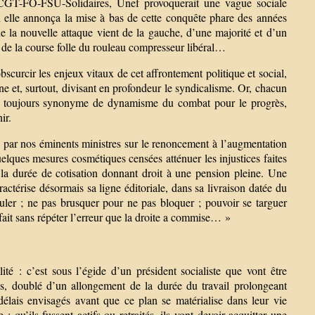
 CGT-FO-FSU-Solidaires, Unef provoquerait une vague sociale
d elle annonça la mise à bas de cette conquête phare des années
e la nouvelle attaque vient de la gauche, d’une majorité et d’un
 de la course folle du rouleau compresseur libéral…
urcir les enjeux vitaux de cet affrontement politique et social,
e et, surtout, divisant en profondeur le syndicalisme. Or, chacun
 est toujours synonyme de dynamisme du combat pour le progrès,
ir.
is par nos éminents ministres sur le renoncement à l’augmentation
elques mesures cosmétiques censées atténuer les injustices faites
la durée de cotisation donnant droit à une pension pleine. Une
ctérise désormais sa ligne éditoriale, dans sa livraison datée du
uler ; ne pas brusquer pour ne pas bloquer ; pouvoir se targuer
 fait sans répéter l’erreur que la droite a commise… »
éalité : c’est sous l’égide d’un président socialiste que vont être
iés, doublé d’un allongement de la durée du travail prolongeant
 délais envisagés avant que ce plan se matérialise dans leur vie
 qu’ils fussent actifs ou retraités, ils vont devoir acquitter une