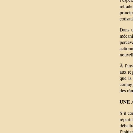
retrait
princi
cotisat
Dans u
mécani
percev
actionn
nouvell
À l’in
aux rég
que la 
conjug
des rém
UNE 
S’il c
réparti
débatt
l’init