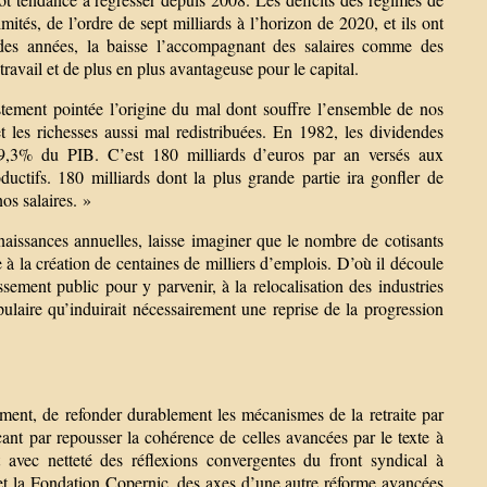
mités, de l’ordre de sept milliards à l’horizon de 2020, et ils ont
des années, la baisse l’accompagnant des salaires comme des
travail et de plus en plus avantageuse pour le capital.
ustement pointée l’origine du mal dont souffre l’ensemble de nos
 les richesses aussi mal redistribuées. En 1982, les dividendes
t 9,3% du PIB. C’est 180 milliards d’euros par an versés aux
oductifs. 180 milliards dont la plus grande partie ira gonfler de
os salaires. »
aissances annuelles, laisse imaginer que le nombre de cotisants
le à la création de centaines de milliers d’emplois. D’où il découle
tissement public pour y parvenir, à la relocalisation des industries
laire qu’induirait nécessairement une reprise de la progression
ement, de refonder durablement les mécanismes de la retraite par
nçant par repousser la cohérence de celles avancées par le texte à
t avec netteté des réflexions convergentes du front syndical à
 et la Fondation Copernic, des axes d’une autre réforme avancées