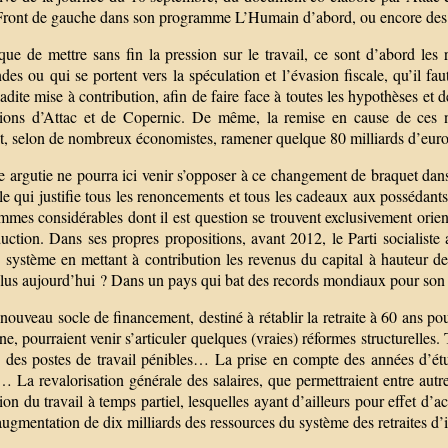
 Front de gauche dans son programme L’Humain d’abord, ou encore des id
que de mettre sans fin la pression sur le travail, ce sont d’abord les
des ou qui se portent vers la spéculation et l’évasion fiscale, qu’il f
dite mise à contribution, afin de faire face à toutes les hypothèses et 
tions d’Attac et de Copernic. De même, la remise en cause de ces ni
t, selon de nombreux économistes, ramener quelque 80 milliards d’euros 
argutie ne pourra ici venir s’opposer à ce changement de braquet dans 
le qui justifie tous les renoncements et tous les cadeaux aux possédants
mes considérables dont il est question se trouvent exclusivement orient
uction. Dans ses propres propositions, avant 2012, le Parti socialiste
 système en mettant à contribution les revenus du capital à hauteur de
 plus aujourd’hui ? Dans un pays qui bat des records mondiaux pour son
nouveau socle de financement, destiné à rétablir la retraite à 60 ans po
ne, pourraient venir s’articuler quelques (vraies) réformes structurelles. 
 des postes de travail pénibles… La prise en compte des années d’ét
… La revalorisation générale des salaires, que permettraient entre aut
ion du travail à temps partiel, lesquelles ayant d’ailleurs pour effet d’
ugmentation de dix milliards des ressources du système des retraites d