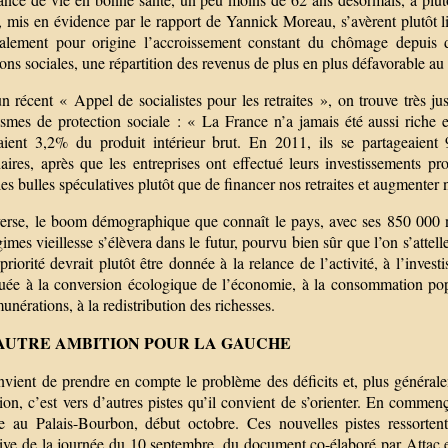
e, mis en évidence par le rapport de Yannick Moreau, s’avèrent plutôt li
palement pour origine l’accroissement constant du chômage depuis 
ions sociales, une répartition des revenus de plus en plus défavorable au 
n récent « Appel de socialistes pour les retraites », on trouve très j
smes de protection sociale : « La France n’a jamais été aussi riche et
aient 3,2% du produit intérieur brut. En 2011, ils se partageaien
aires, après que les entreprises ont effectué leurs investissements pr
es bulles spéculatives plutôt que de financer nos retraites et augmenter n
verse, le boom démographique que connaît le pays, avec ses 850 000 n
imes vieillesse s’élèvera dans le futur, pourvu bien sûr que l’on s’attel
priorité devrait plutôt être donnée à la relance de l’activité, à l’inves
uée à la conversion écologique de l’économie, à la consommation popu
unérations, à la redistribution des richesses.
AUTRE AMBITION POUR LA GAUCHE
onvient de prendre en compte le problème des déficits et, plus général
tion, c’est vers d’autres pistes qu’il convient de s’orienter. En comme
re au Palais-Bourbon, début octobre. Ces nouvelles pistes ressorten
iative de la journée du 10 septembre, du document co-élaboré par Attac