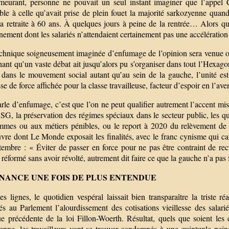
eurant, personne ne pouvait un seul instant imaginer que l’appel
ble à celle qu’avait prise de plein fouet la majorité sarkozyenne quan
la retraite à 60 ans. À quelques jours à peine de la rentrée… Alors qu
ement dont les salariés n’attendaient certainement pas une accélération
chnique soigneusement imaginée d’enfumage de l’opinion sera venue obsc
nt qu’un vaste débat ait jusqu’alors pu s’organiser dans tout l’Hexagon
t, dans le mouvement social autant qu’au sein de la gauche, l’unité
e de force affichée pour la classe travailleuse, facteur d’espoir en l’aven
arle d’enfumage, c’est que l’on ne peut qualifier autrement l’accent m
SG, la préservation des régimes spéciaux dans le secteur public, les qu
mmes ou aux métiers pénibles, ou le report à 2020 du relèvement de 
e dont Le Monde exposait les finalités, avec le franc cynisme qui cara
tembre : « Éviter de passer en force pour ne pas être contraint de rec
 réformé sans avoir révolté, autrement dit faire ce que la gauche n’a pas
INANCE UNE FOIS DE PLUS ENTENDUE
es lignes, le quotidien vespéral laissait bien transparaître la triste r
és au Parlement l’alourdissement des cotisations vieillesse des salar
que précédente de la loi Fillon-Woerth. Résultat, quels que soient les
enne, les travailleurs vont se trouver condamnés à une quintuple peine :