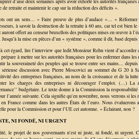
upirer d’aise deux semaines après avoir exhorté les autorités françaises
 de retraite et maintenir le cap sur la réduction des déficits ».
ts ont un sens… « Faire preuve de plus d’audace »… « Réformer le
sseurs, à savoir la destruction de la retraite à 60 ans, car tel est bie
 auront offert au censeur bruxellois des politiques mises en œuvre à l’
 Jusqu’à la mise en pièces d’un « système », comme il dit, basé depuis 
, à cet égard, lire l’interview que ledit Monsieur Rehn vient d’accord
e prépare à mettre sur les autorités françaises pour les enfermer dans les 
tir la souveraineté des peuples qui se trouve entre ses mains… depuis l
 sérieuse discussion avec Pierre Moscovici au sommet du G 20 à Sain
tivité des entreprises françaises, au nom de la croissance et de la lut
ter les charges des entreprises ni décourager l’emploi. (…) La 
rnance’’ budgétaire. Le texte donne à la Commission la responsabilité 
ur l’année suivante. Cela signifie qu’en novembre, nous verrons si les 
, en France comme dans les autres États de l’euro. Nous évaluerons aus
elle pour la Commission et pour l’UE cet automne. » Éclairant, non ?
USTE, NI FONDÉ, NI URGENT
ité, le projet de nos gouvernants n’est ni juste, ni fondé, ni urgent.
rance de vie en bonne santé, un peu moins de 62 ans désormais, a plutô