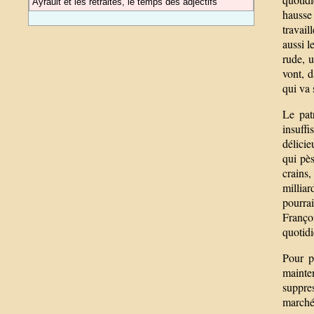
Ayrault et les retraites, le temps des adjectifs
hausse
travail
aussi l
rude, u
vont, 
qui va 
Le pat
insuff
délici
qui pès
crains,
milliar
pourrai
Franço
quotid
Pour p
mainte
suppre
marché