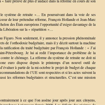
 à « faire preuve de plus d’audace dans la réforme en cours de son
 système de retraite »… En poursuivant dans la voie de ses
n le cœur de leur prétendue réforme, François Hollande et Jean-Marc
échelon des États européens l’opportunité d’exiger davantage de la
la Libération sur la « répartition »…
er au Figaro. Non seulement, il y annonce la pression phénoménale
rets de l’orthodoxie budgétaire, mais il y décrit surtout la machine
a ratification du traité budgétaire par François Hollande : « J’ai
t-Pétersbourg. Je lui ai redit l’importance du problème de la
te contre le chômage. La réforme du système de retraite ne doit ni
zone euro dispose depuis le printemps d’un nouvel outil de
d’évaluer à partir de la mi-octobre le projet de budget de chaque
recommandations de l’UE sont respectées et si les actes suivent la
si les réformes budgétaires et structurelles. C’est une mission
 Contrairement à ce que l’on assène jour après jour aux citoyens,
t tendance à régresser depuis 2008. Les déficits des régimes de