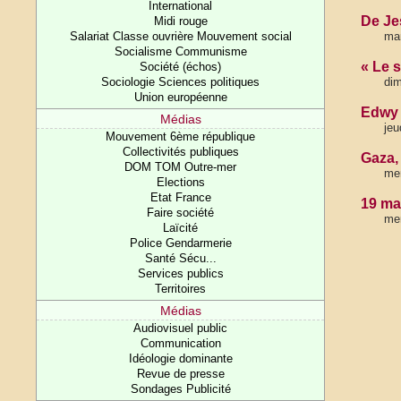
International
De Je
Midi rouge
Salariat Classe ouvrière Mouvement social
mar
Socialisme Communisme
« Le s
Société (échos)
Sociologie Sciences politiques
di
Union européenne
Edwy 
Médias
jeu
Mouvement 6ème république
Collectivités publiques
Gaza, 
DOM TOM Outre-mer
mer
Elections
Etat France
19 ma
Faire société
mer
Laïcité
Police Gendarmerie
Santé Sécu...
Services publics
Territoires
Médias
Audiovisuel public
Communication
Idéologie dominante
Revue de presse
Sondages Publicité