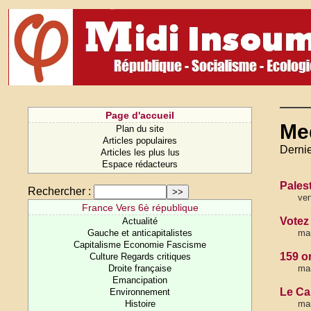
Page d'accueil
Me
Plan du site
Articles populaires
Dernie
Articles les plus lus
Espace rédacteurs
Pales
Rechercher :
ven
France Vers 6è république
Votez
Actualité
Gauche et anticapitalistes
mar
Capitalisme Economie Fascisme
159 o
Culture Regards critiques
Droite française
mar
Emancipation
Le Ca
Environnement
Histoire
mar