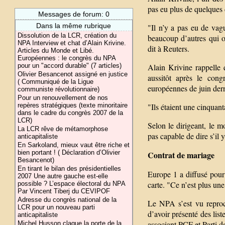
pas eu plus de quelques d
Messages de forum: 0
Dans la même rubrique
"Il n’y a pas eu de vag
Dissolution de la LCR, création du
beaucoup d’autres qui o
NPA Interview et chat d’Alain Krivine.
dit à Reuters.
Articles du Monde et Libé.
Européennes : le congrès du NPA
pour un "accord durable" (7 articles)
Alain Krivine rappelle 
Olivier Besancenot assigné en justice
aussitôt après le cong
( Communiqué de la Ligue
européennes de juin dern
communiste révolutionnaire)
Pour un renouvellement de nos
repères stratégiques (texte minoritaire
"Ils étaient une cinquant
dans le cadre du congrès 2007 de la
LCR)
Selon le dirigeant, le m
La LCR rêve de métamorphose
pas capable de dire s’il 
anticapitaliste
En Sarkoland, mieux vaut être riche et
bien portant ! ( Déclaration d’Olivier
Contrat de mariage
Besancenot)
En tirant le bilan des présidentielles
Europe 1 a diffusé pour
2007 Une autre gauche est-elle
carte. "Ce n’est plus une
possible ? L’espace électoral du NPA
Par Vincent Tiberj du CEVIPOF
Adresse du congrès national de la
Le NPA s’est vu reproc
LCR pour un nouveau parti
d’avoir présenté des lis
anticapitaliste
associant PCF et Parti 
Michel Husson claque la porte de la