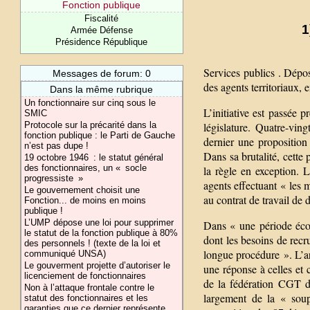
Fonction publique
Fiscalité
1
Armée Défense
Présidence République
Services publics . Dépos
Messages de forum: 0
des agents territoriaux, e
Dans la même rubrique
Un fonctionnaire sur cinq sous le
L’initiative est passée 
SMIC
Protocole sur la précarité dans la
législature. Quatre-vin
fonction publique : le Parti de Gauche
dernier une proposition d
n’est pas dupe !
Dans sa brutalité, cette
19 octobre 1946 : le statut général
des fonctionnaires, un « socle
la règle en exception. 
progressiste »
agents effectuant « les m
Le gouvernement choisit une
au contrat de travail de 
Fonction... de moins en moins
publique !
L’UMP dépose une loi pour supprimer
Dans « une période écono
le statut de la fonction publique à 80%
dont les besoins de rec
des personnels ! (texte de la loi et
longue procédure ». L’a
communiqué UNSA)
Le gouverment projette d’autoriser le
une réponse à celles et 
licenciement de fonctionnaires
de la fédération CGT des
Non à l’attaque frontale contre le
largement de la « soup
statut des fonctionnaires et les
garanties que ce dernier représente