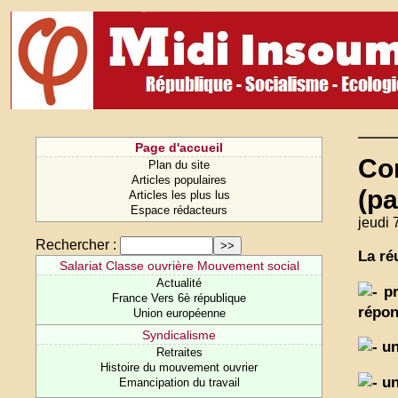
Page d'accueil
Com
Plan du site
Articles populaires
(pa
Articles les plus lus
Espace rédacteurs
jeudi 
Rechercher :
La ré
Salariat Classe ouvrière Mouvement social
Actualité
pr
France Vers 6è république
répon
Union européenne
Syndicalisme
un
Retraites
Histoire du mouvement ouvrier
un
Emancipation du travail