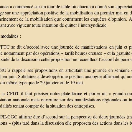
éance a commencé sur un tour de table où chacun a donné son appréciati
rge sur une appréciation positive de la mobilisation du premier mai en
acinement de la mobilisation que confirment les enquêtes d’opinion. A
nt avec vigueur toute intention de quitter l’intersyndicale.
 modalités :
FTC se dit d’accord avec une journée de manifestations en juin et pr
 notamment par des opérations « tarifs heures creuses » et la gratuité d
 suite de la discussion cette proposition ne recueillera l’accord de perso
SU a rappelé ses propositions en articulant une journée en semaine e
l en juin. Solidaires a développé une position analogue affirmant qu’une
 du même type que le 29 janvier ou le 19 mai.
 la CFDT il faut préciser notre plate-forme et porter un « grand cou
tation nationale mais ouverture sur des manifestations régionales ou int
alités tenant compte de la situation des entreprises.
FE-CGC affirme être d’accord sur la perspective de deux journées (ma
ions » (plus tard dans la discussion elle proposera des actions dans les 