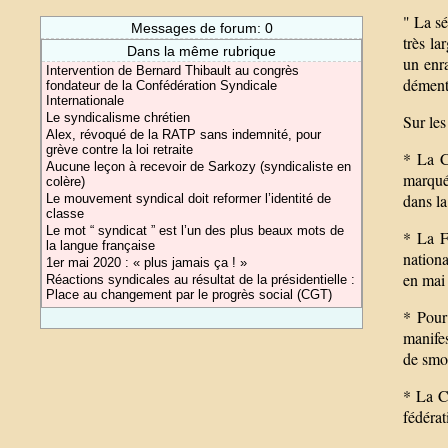
" La s
Messages de forum: 0
très la
Dans la même rubrique
un enr
Intervention de Bernard Thibault au congrès
démenta
fondateur de la Confédération Syndicale
Internationale
Le syndicalisme chrétien
Sur les
Alex, révoqué de la RATP sans indemnité, pour
grève contre la loi retraite
* La C
Aucune leçon à recevoir de Sarkozy (syndicaliste en
marquée
colère)
dans la
Le mouvement syndical doit reformer l’identité de
classe
Le mot “ syndicat ” est l’un des plus beaux mots de
* La F
la langue française
nationa
1er mai 2020 : « plus jamais ça ! »
en mai
Réactions syndicales au résultat de la présidentielle :
Place au changement par le progrès social (CGT)
* Pour
manifes
de smod
* La C
fédérat