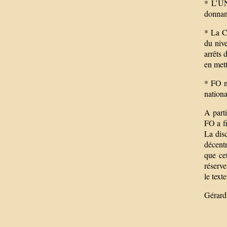
* L’UN
donnant
* La CG
du nive
arrêts 
en mett
* FO n’
nationa
A parti
FO a fi
La disc
décentr
que ce
réserve
le tex
Gérard