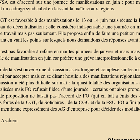
SA est d’accord sur une journée de manifestations en juin ; pour mai
 un cadrage syndical et en laissant la maîtrise aux régions.
T est favorable à des manifestations le 13 ou 14 juin mais récuse la fa
au de décentralisation ; elle considère indispensable une journée en m
de travail mais pas seulement. Elle propose enfin de faire une pétition m
ant en vant les points sur lesquels nous demandons des réponses avant l
est pas favorable à refaire en mai les journées de janvier et mars mais 
le de manifestation en juin car préfère une grève interprofessionnelle à 
r de là s’est ouverte une discussion assez longue et complexe sur les mod
ni par accepter mais en se disant hostile à des manifestations régionale
ussion a été plus difficile sur mai : la quasi totalité des organisations
alisées mais FO refusait l’idée d’une journée ; certains ont alors prop
tte proposition ne faisait pas l’accord de FO (qui en fait a émis des 
s fortes de la CGT, de Solidaires , de la CGC et de la FSU. FO a fini 
te mentionne expressément des AG d’entreprise pour décider des modalit
 Aschieri