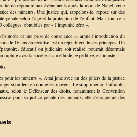
pocrite de répondre aux événements après la mort de Nahel, cette
ustice des mineurs. Une justice qui, rappelons-le, repose sur des
ité pénale selon l’âge et la protection de l’enfant. Mais tout cela
 89 collègues, obnubilés par « l’impunité zéro ».
d’autorité et une prise de conscience », argue l’introduction du
eurs de 16 ans en récidive, est un rejet direct de ces principes. Un
aratoire, éducatif ou judiciaire soit réalisé, pourrait désormais
n rupture avec la société. La méthode, expéditive, est injuste.
its.
s pour les mineurs », Attal joue avec un des piliers de la justice
anger si on leur en donne les moyens. Le supprimer ou l’affaiblir,
ionaux, selon le Défenseur des droits, notamment la Convention
ssive pour sa justice pénale des mineurs, elle s’éloignerait des
uels