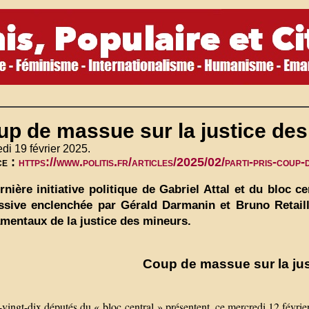
up de massue sur la justice de
di 19 février 2025.
ce :
https://www.politis.fr/articles/2025/02/parti-pris-coup
rnière initiative politique de Gabriel Attal et du bloc c
ssive enclenchée par Gérald Darmanin et Bruno Retaill
mentaux de la justice des mineurs.
Coup de massue sur la ju
vingt-dix députés du « bloc central » présentent, ce mercredi 12 février, 