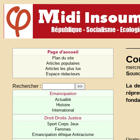
Page d'accueil
Co
Plan du site
Articles populaires
mercre
Articles les plus lus
Sour
Espace rédacteurs
La de
Rechercher :
répre
Emancipation
fonda
Actualité
Histoire
International
Droit Droits Justice
Sport Corps Jeux
Femmes
Emancipation éthique Antiracisme
Quatre-