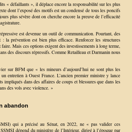
ts « défaillants », il déplace encore la responsabilité sur les plus
exte dont l’exposé des motifs est un condensé de tous les poncifs
ujours plus sévère dont on cherche encore la preuve de l’efficacité
agistrature.
e répressive est devenue un outil de communication. Pourtant, des
t : la prévention est bien plus efficace. Renforcer les structures
t faire. Mais ces options exigent des investissements à long terme,
 dans des discours répressifs. Comme Retailleau et Darmanin nous
vier sur BFM que « les mineurs d’aujourd’hui ne sont plus les
 un entretien à Ouest France. L’ancien premier ministre y lance
nts impliqués dans des affaires de coups et blessures que dans les
dans des vols avec violence. »
un abandon
e (SSMSI) qui a précisé au Sénat, en 2022, ne « pas valider ces
e SSMSI dépend du ministère de l’Intérieur, dirigé à l’époque par