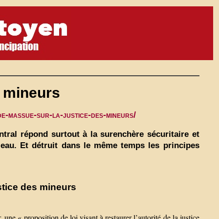
s mineurs
-de-massue-sur-la-justice-des-mineurs/
entral répond surtout à la surenchère sécuritaire et
eau. Et détruit dans le même temps les principes
stice des mineurs
une « proposition de loi visant à restaurer l’autorité de la justice