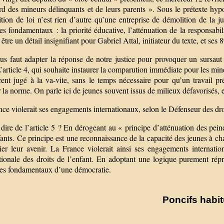
ard des mineurs délinquants et de leurs parents ». Sous le prétexte hy
tion de loi n’est rien d’autre qu’une entreprise de démolition de la j
es fondamentaux : la priorité éducative, l’atténuation de la responsabil
être un détail insignifiant pour Gabriel Attal, initiateur du texte, et ses
us faut adapter la réponse de notre justice pour provoquer un sursaut 
L’article 4, qui souhaite instaurer la comparution immédiate pour les min
ent jugé à la va-vite, sans le temps nécessaire pour qu’un travail prép
 la norme. On parle ici de jeunes souvent issus de milieux défavorisés, e
ce violerait ses engagements internationaux, selon le Défenseur des dro
dire de l’article 5 ? En dérogeant au « principe d’atténuation des peine
ants. Ce principe est une reconnaissance de la capacité des jeunes à ch
nier leur avenir. La France violerait ainsi ses engagements internat
tionale des droits de l’enfant. En adoptant une logique purement répre
pes fondamentaux d’une démocratie.
Poncifs habit