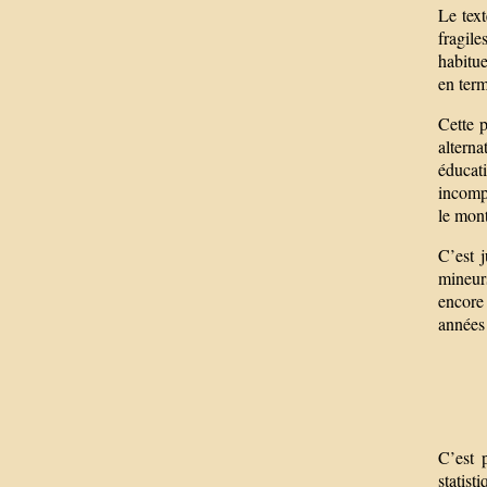
Le text
fragile
habitue
en term
Cette p
alterna
éducati
incomp
le mont
C’est 
mineur
encore 
années 
C’est 
statist