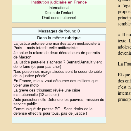
Institution judiciaire en France
à l’ég
International
proposi
Droits de l’enfant
princip
Droit constitutionnel
semble 
Messages de forum: 0
« Il no
Dans la même rubrique
texte. 
La justice autorise une manifestation néofasciste à
adolesc
Paris... mais interdit celle antifasciste
devenir
Je salue la relaxe de deux décrocheurs de portraits
de Macron
La justice peut-elle s’acheter ? Bernard Arnault vient
La Fran
de le faire (et pour pas cher)
"Les personnes marginalisées sont le coeur de cible
Et que 
de la justice pénale"
des enf
En France, mieux vaut détourner des millions que
voler une moto
c’est 
La grève des tribunaux révèle une crise
interna
institutionnelle (12 articles)
princi
Aide juridictionnelle Défendre les pauvres, mission de
service public
Communiqué de presse PG : Sans droits de la
défense effectifs pour tous, pas de justice !