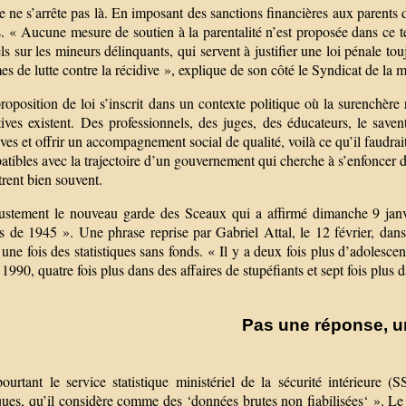
e ne s’arrête pas là. En imposant des sanctions financières aux parents di
s. « Aucune mesure de soutien à la parentalité n’est proposée dans ce t
ls sur les mineurs délinquants, qui servent à justifier une loi pénale to
es de lutte contre la récidive », explique de son côté le Syndicat de la m
roposition de loi s’inscrit dans un contexte politique où la surenchèr
tives existent. Des professionnels, des juges, des éducateurs, le saven
ves et offrir un accompagnement social de qualité, voilà ce qu’il faudrai
atibles avec la trajectoire d’un gouvernement qui cherche à s’enfoncer
rent bien souvent.
justement le nouveau garde des Sceaux qui a affirmé dimanche 9 jan
s de 1945 ». Une phrase reprise par Gabriel Attal, le 12 février, dans
une fois des statistiques sans fonds. « Il y a deux fois plus d’adolesce
1990, quatre fois plus dans des affaires de stupéﬁants et sept fois plus 
Pas une réponse, 
pourtant le service statistique ministériel de la sécurité intérieur
iques, qu’il considère comme des ‘données brutes non fiabilisées‘ ». L