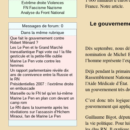
Extrême droite Violences
France. Notre article.
FN Fascisme Nazisme
Analyse du Front National
Le gouvernemen
Messages de forum: 0
Dans la même rubrique
Que fait le gouvernement contre
Robert Ménard ?
Dès septembre, nous dé
Les Le Pen et le Grand Marché
transatlantique Papi vote oui ! la fille
nomination de Michel B
gesticule et la petite-fille oublie
l’homme représente l’ex
Marine Le Pen vote contre les
femmes
Déjà pendant la primaire
Un rapport parlementaire révèle dix
ans de connivence entre la Russie et
Rassemblement National 
le RN
l’Aide Médicale d’État. 
Présidentielles 2007 : l’extrême droite
en embuscade
un gouvernement très droi
Marseille ou le FN tel qu’en lui-même
Marine Le Pen en plan com devant un
C’est donc très logiqu
camp rom
gouvernement qui appliq
Le RN dans la tourmente après les
révélations sur l’assassin d’Hichem
Guillaume Bigot, député 
Miraoui, fan de Marine Le Pen
la vie politique. Pour l
les élus RN. Il explique