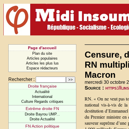
Page d'accueil
Censure, d
Plan du site
Articles populaires
RN multipl
Articles les plus lus
Espace rédacteurs
Macron
Rechercher :
mercredi 30 octobre 
Droite française
Source :
https://li
Actualité
International
RN. « On ne veut pas to
Culture Regards critiques
national vis-à-vis de 
Extrême droite FN
destitution d’Emmanuel M
Droite Bayrou UMP...
du Premier ministre en 
Droite Actualité
sauveur suprême d’une po
FN Action politique
1 000 milliards d’euros d